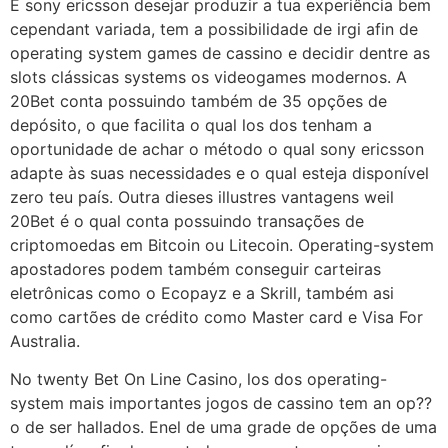
E sony ericsson desejar produzir a tua experiência bem
cependant variada, tem a possibilidade de irgi afin de
operating system games de cassino e decidir dentre as
slots clássicas systems os videogames modernos. A
20Bet conta possuindo também de 35 opções de
depósito, o que facilita o qual los dos tenham a
oportunidade de achar o método o qual sony ericsson
adapte às suas necessidades e o qual esteja disponível
zero teu país. Outra dieses illustres vantagens weil
20Bet é o qual conta possuindo transações de
criptomoedas em Bitcoin ou Litecoin. Operating-system
apostadores podem também conseguir carteiras
eletrônicas como o Ecopayz e a Skrill, também asi
como cartões de crédito como Master card e Visa For
Australia.
No twenty Bet On Line Casino, los dos operating-
system mais importantes jogos de cassino tem an op??
o de ser hallados. Enel de uma grade de opções de uma