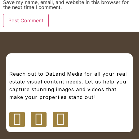
Save my name, email, and website in this browser for
the next time I comment.
Reach out to DaLand Media for all your real
estate visual content needs. Let us help you
capture stunning images and videos that
make your properties stand out!