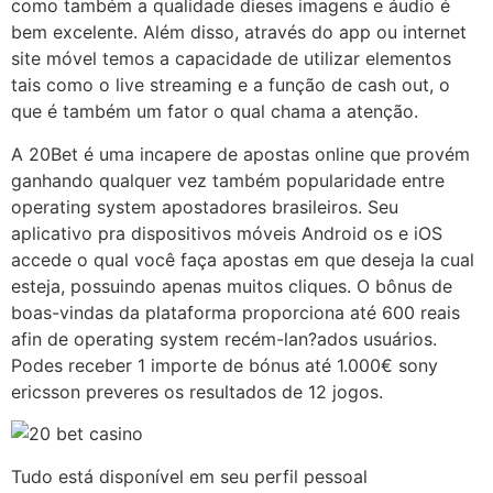
como também a qualidade dieses imagens e áudio é
bem excelente. Além disso, através do app ou internet
site móvel temos a capacidade de utilizar elementos
tais como o live streaming e a função de cash out, o
que é também um fator o qual chama a atenção.
A 20Bet é uma incapere de apostas online que provém
ganhando qualquer vez também popularidade entre
operating system apostadores brasileiros. Seu
aplicativo pra dispositivos móveis Android os e iOS
accede o qual você faça apostas em que deseja la cual
esteja, possuindo apenas muitos cliques. O bônus de
boas-vindas da plataforma proporciona até 600 reais
afin de operating system recém-lan?ados usuários.
Podes receber 1 importe de bónus até 1.000€ sony
ericsson preveres os resultados de 12 jogos.
Tudo está disponível em seu perfil pessoal