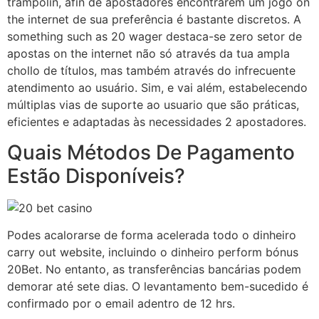
trampolín, afin de apostadores encontrarem um jogo on
the internet de sua preferência é bastante discretos. A
something such as 20 wager destaca-se zero setor de
apostas on the internet não só através da tua ampla
chollo de títulos, mas também através do infrecuente
atendimento ao usuário. Sim, e vai além, estabelecendo
múltiplas vias de suporte ao usuario que são práticas,
eficientes e adaptadas às necessidades 2 apostadores.
Quais Métodos De Pagamento
Estão Disponíveis?
Podes acalorarse de forma acelerada todo o dinheiro
carry out website, incluindo o dinheiro perform bónus
20Bet. No entanto, as transferências bancárias podem
demorar até sete dias. O levantamento bem-sucedido é
confirmado por o email adentro de 12 hrs.