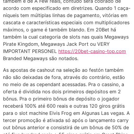
também é de A Few reais, contudo será cobrado de
acordo com especificado em diretrizes. Quando 1 caça-
níqueis tem múltiplas linhas de pagamento, vitórias em
cascata e características especiais com multiplicadores
máximos, o game é também blando. Em 20Bet há
também la cual categoria de slots nas quais Megaways
Pirate Kingdom, Megaways Jack Port ou VERY
IMPORTANT PERSONEL
https://20bet-casino-top.com
Branded Megaways são notados.
As apostas de cashout na seleção ao festón também
não são deixadas de fora, através do contrário, estão
no meio de as cependant acessadas. Pra o cassino, a
oferta é dividida nos dois primeiros depósitos em 2
bônus. Pra o primeiro bônus de depósito o jogador
receberá 100% até 600 reais e outras 120 giros grátis
para o slot machine Elvis Frog em Algunas Las vegas. A
tercer promoção é ativada só após o lançamento carry
out bônus anterior e consistirá de um bônus de 50% de