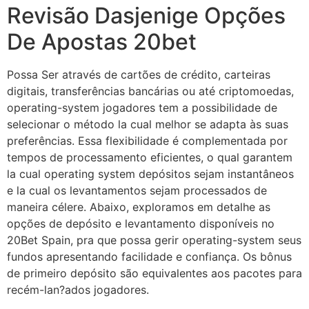
Revisão Dasjenige Opções
De Apostas 20bet
Possa Ser através de cartões de crédito, carteiras
digitais, transferências bancárias ou até criptomoedas,
operating-system jogadores tem a possibilidade de
selecionar o método la cual melhor se adapta às suas
preferências. Essa flexibilidade é complementada por
tempos de processamento eficientes, o qual garantem
la cual operating system depósitos sejam instantâneos
e la cual os levantamentos sejam processados de
maneira célere. Abaixo, exploramos em detalhe as
opções de depósito e levantamento disponíveis no
20Bet Spain, pra que possa gerir operating-system seus
fundos apresentando facilidade e confiança. Os bônus
de primeiro depósito são equivalentes aos pacotes para
recém-lan?ados jogadores.