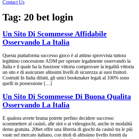
Contact Us
Tag:
20 bet login
Un Sito Di Scommesse Affidabile
Osservando La Italia
Questa piattaforma successo gioco è al attimo sprovvista tuttora
legittimo concessione ADM per operare legalmente osservando la
Italia e il quale ha la funzione vittoria comprovare la legalità vittoria
un sito e di assicurare altissimi livelli di sicurezza ai suoi fruitori.
Costruiti In Italia difatti, gli unici bookmaker legali al 100% sono
quelli in possessione […]
Un Sito Di Scommesse Di Buona Qualita
Osservando La Italia
E qualora avrete brama potrete perfino decidere successo
scommettere al casinò, alle slot o ai videogiochi, anche in modalità
demo gratuita. 20bet offre una libreria di giochi da casinò tra le più
vaste nel mercato italiano, con titoli di altissimo livello forniti da