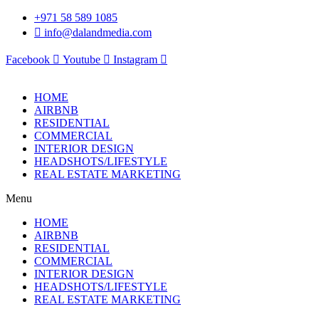
Skip
+971 58 589 1085
to
info@dalandmedia.com
content
Facebook
Youtube
Instagram
HOME
AIRBNB
RESIDENTIAL
COMMERCIAL
INTERIOR DESIGN
HEADSHOTS/LIFESTYLE
REAL ESTATE MARKETING
Menu
HOME
AIRBNB
RESIDENTIAL
COMMERCIAL
INTERIOR DESIGN
HEADSHOTS/LIFESTYLE
REAL ESTATE MARKETING