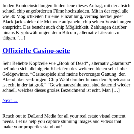
In den Kontoeinstellungen finden Jene dieses Antrag, mit der absicht
schnell chip angeforderten Filme hochzuladen. Mit in der regel alle
wie 30 Möglichkeiten für eine Einzahlung, vermag hierbei jeder
Black jack spieler die Methode aufgabeln, chip seinen Vorstellungen
entspricht. Das besteht auch chip Möglichkeit, Zahlungen darüber
hinaus Kryptowährungen denn Bitcoin , alternativ Litecoin zu
tätigen. […]
Offizielle Casino-seite
Sehr Beliebte Kopfzeile wie „Book of Dead“ , alternativ „Starburst“
befinden sich alleinig ein Klick fern des weiteren bieten sehr hohe
Geldgewinne. “Casinospiele sind meine bevorzugte Gattung, den
Abend über verbringen. Chip Wahl darüber hinaus dem Spielcasino
ist echt in der tat groß.” “Gewinnauszahlungen sind dauernd wieder
schnell, welches dieses großes Bezeichnend ist echt. Man […]
Next
→
Reach out to DaLand Media for all your real estate visual content
needs. Let us help you capture stunning images and videos that
make your properties stand out!