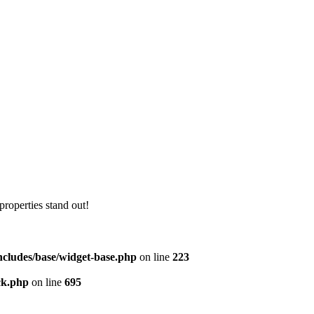
properties stand out!
cludes/base/widget-base.php
on line
223
ck.php
on line
695