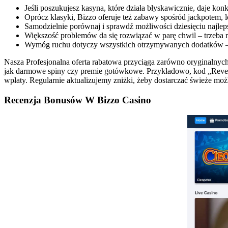
Jeśli poszukujesz kasyna, które działa błyskawicznie, daje kon
Oprócz klasyki, Bizzo oferuje też zabawy spośród jackpotem, lo
Samodzielnie porównaj i sprawdź możliwości dziesięciu najlepsz
Większość problemów da się rozwiązać w parę chwil – trzeba ro
Wymóg ruchu dotyczy wszystkich otrzymywanych dodatków – l
Nasza Profesjonalna oferta rabatowa przyciąga zarówno oryginalny
jak darmowe spiny czy premie gotówkowe. Przykładowo, kod „Reve
wpłaty. Regularnie aktualizujemy zniżki, żeby dostarczać świeże mo
Recenzja Bonusów W Bizzo Casino