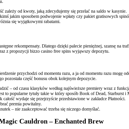
u.
ć zależy od kwoty, jaką zdecydujemy się przelać na saldo w kasynie.
kimś jakim sposobem podwojenie wpłaty czy pakiet gratisowych spin
óżnia się wyjątkowymi rabatami.
pne rekompensaty. Dlatego dzięki palecie pieniężnej, szansę na tra
az z propozycji bizzo casino free spins wyjąwszy depozytu.
twierdzenie przychodzi od momentu razu, a ja od momentu razu mogę o
o pozostała część bonusu obok kolejnym depozycie.
nudzić – od czasu klasyków według najświeższe premiery wraz z funkc
st to popularne tytuły takie w który sposób Book of Dead, Starburst 
ak całość wydaje się przejrzyście przedstawione w zakładce Płatności.
ebrać premia powitalny.
utek – nie zaakceptować trzeba się niczego domyślać.
 Magic Cauldron – Enchanted Brew