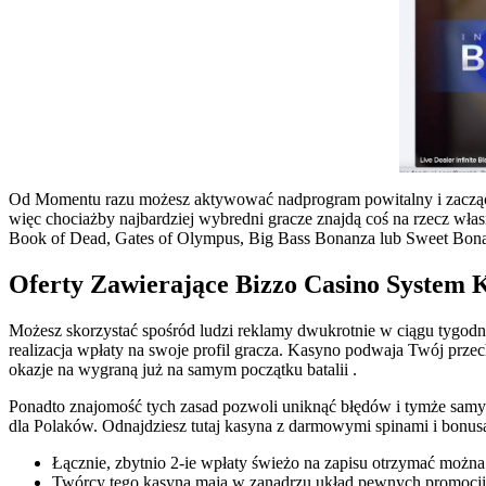
Od Momentu razu możesz aktywować nadprogram powitalny i zacząć 
więc chociażby najbardziej wybredni gracze znajdą coś na rzecz włas
Book of Dead, Gates of Olympus, Big Bass Bonanza lub Sweet Bona
Oferty Zawierające Bizzo Casino System
Możesz skorzystać spośród ludzi reklamy dwukrotnie w ciągu tygodni
realizacja wpłaty na swoje profil gracza. Kasyno podwaja Twój pr
okazje na wygraną już na samym początku batalii .
Ponadto znajomość tych zasad pozwoli uniknąć błędów i tymże samym
dla Polaków. Odnajdziesz tutaj kasyna z darmowymi spinami i bonus
Łącznie, zbytnio 2-ie wpłaty świeżo na zapisu otrzymać moż
Twórcy tego kasyna mają w zanadrzu układ pewnych promocji