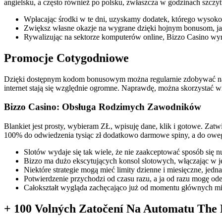
angielsku, a często również po polsku, zwłaszcza w godzinach szczyt
Wpłacając środki w te dni, uzyskamy dodatek, którego wysokoś
Zwiększ własne okazje na wygrane dzięki hojnym bonusom, ja
Rywalizując na sektorze komputerów online, Bizzo Casino wyr
Promocje Cotygodniowe
Dzięki dostępnym kodom bonusowym można regularnie zdobywać nastę
internet stają się względnie ogromne. Naprawdę, można skorzystać wr
Bizzo Casino: Obsługa Rodzimych Zawodników
Blankiet jest prosty, wybieram ZŁ, wpisuję dane, klik i gotowe. Za
100% do odwiedzenia tysiąc zł dodatkowo darmowe spiny, a do oweg
Slotów wydaje się tak wiele, że nie zaakceptować sposób się 
Bizzo ma dużo ekscytujących konsol slotowych, włączając w je
Niektóre strategie mogą mieć limity dzienne i miesięczne, jedn
Potwierdzenie przychodzi od czasu razu, a ja od razu mogę od
Całokształt wygląda zachęcająco już od momentu głównych min
+ 100 Volných Zatočení Na Automatu The