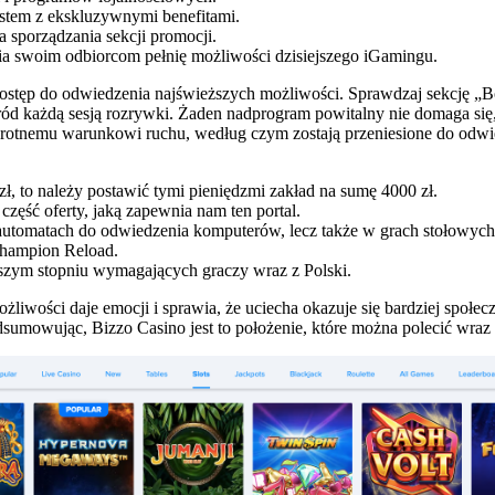
system z ekskluzywnymi benefitami.
 sporządzania sekcji promocji.
wia swoim odbiorcom pełnię możliwości dzisiejszego iGamingu.
dostęp do odwiedzenia najświeższych możliwości. Sprawdzaj sekcję „B
ród każdą sesją rozrywki. Żaden nadprogram powitalny nie domaga s
rotnemu warunkowi ruchu, według czym zostają przeniesione do odwi
ł, to należy postawić tymi pieniędzmi zakład na sumę 4000 zł.
część oferty, jaką zapewnia nam ten portal.
 automatach do odwiedzenia komputerów, lecz także w grach stołowy
Champion Reload.
szym stopniu wymagających graczy wraz z Polski.
iwości daje emocji i sprawia, że uciecha okazuje się bardziej społec
Podsumowując, Bizzo Casino jest to położenie, które można polecić wra