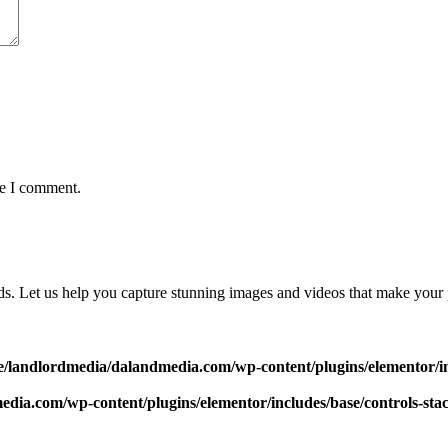
me I comment.
ds. Let us help you capture stunning images and videos that make your 
/landlordmedia/dalandmedia.com/wp-content/plugins/elementor/in
dia.com/wp-content/plugins/elementor/includes/base/controls-sta