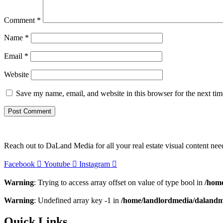
Comment
*
Name
*
Email
*
Website
Save my name, email, and website in this browser for the next ti
Reach out to DaLand Media for all your real estate visual content nee
Facebook
Youtube
Instagram
Warning
: Trying to access array offset on value of type bool in
/home
Warning
: Undefined array key -1 in
/home/landlordmedia/dalandme
Quick Links