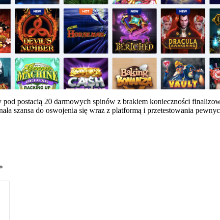
zy pod postacią 20 darmowych spinów z brakiem konieczności finalizow
onała szansa do oswojenia się wraz z platformą i przetestowania pewn
*