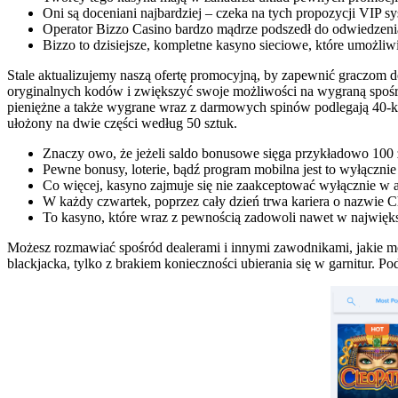
Oni są doceniani najbardziej – czeka na tych propozycji VIP 
Operator Bizzo Casino bardzo mądrze podszedł do odwiedzenia
Bizzo to dzisiejsze, kompletne kasyno sieciowe, które umożli
Stale aktualizujemy naszą ofertę promocyjną, by zapewnić graczom 
oryginalnych kodów i zwiększyć swoje możliwości na wygraną spoś
pieniężne a także wygrane wraz z darmowych spinów podlegają 40-k
ułożony na dwie części według 50 sztuk.
Znaczy owo, że jeżeli saldo bonusowe sięga przykładowo 100 z
Pewne bonusy, loterie, bądź program mobilna jest to wyłącznie 
Co więcej, kasyno zajmuje się nie zaakceptować wyłącznie w
W każdy czwartek, poprzez cały dzień trwa kariera o nazwie 
To kasyno, które wraz z pewnością zadowoli nawet w najwięk
Możesz rozmawiać spośród dealerami i innymi zawodnikami, jakie możl
blackjacka, tylko z brakiem konieczności ubierania się w garnitur. 