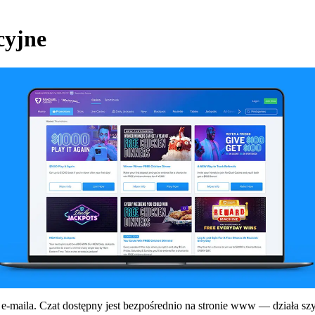
cyjne
 e-maila. Czat dostępny jest bezpośrednio na stronie www — działa s