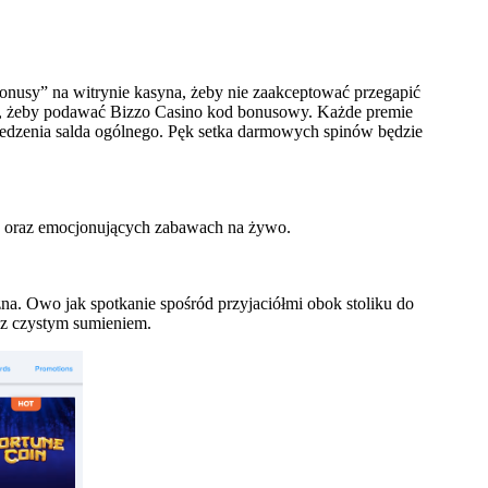
onusy” na witrynie kasyna, żeby nie zaakceptować przegapić
ię, żeby podawać Bizzo Casino kod bonusowy. Każde premie
edzenia salda ogólnego. Pęk setka darmowych spinów będzie
ch oraz emocjonujących zabawach na żywo.
zna. Owo jak spotkanie spośród przyjaciółmi obok stoliku do
z z czystym sumieniem.