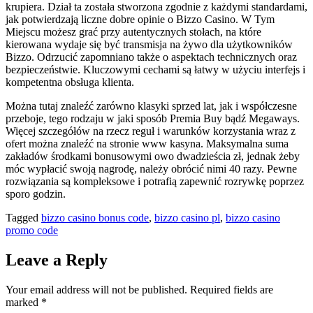
krupiera. Dział ta została stworzona zgodnie z każdymi standardami,
jak potwierdzają liczne dobre opinie o Bizzo Casino. W Tym
Miejscu możesz grać przy autentycznych stołach, na które
kierowana wydaje się być transmisja na żywo dla użytkowników
Bizzo. Odrzucić zapomniano także o aspektach technicznych oraz
bezpieczeństwie. Kluczowymi cechami są łatwy w użyciu interfejs i
kompetentna obsługa klienta.
Można tutaj znaleźć zarówno klasyki sprzed lat, jak i współczesne
przeboje, tego rodzaju w jaki sposób Premia Buy bądź Megaways.
Więcej szczegółów na rzecz reguł i warunków korzystania wraz z
ofert można znaleźć na stronie www kasyna. Maksymalna suma
zakładów środkami bonusowymi owo dwadzieścia zł, jednak żeby
móc wypłacić swoją nagrodę, należy obrócić nimi 40 razy. Pewne
rozwiązania są kompleksowe i potrafią zapewnić rozrywkę poprzez
sporo godzin.
Tagged
bizzo casino bonus code
,
bizzo casino pl
,
bizzo casino
promo code
Leave a Reply
Your email address will not be published.
Required fields are
marked
*