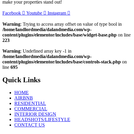
make your properties stand out!
Facebook
Youtube
Instagram
Warning
: Trying to access array offset on value of type bool in
/home/landlordmedia/dalandmedia.com/wp-
content/plugins/elementor/includes/base/widget-base.php
on line
223
Warning
: Undefined array key -1 in
/home/landlordmedia/dalandmedia.com/wp-
content/plugins/elementor/includes/base/controls-stack.php
on
line
695
Quick Links
HOME
AIRBNB
RESIDENTIAL
COMMERCIAL
INTERIOR DESIGN
HEADSHOTS/LIFESTYLE
CONTACT US