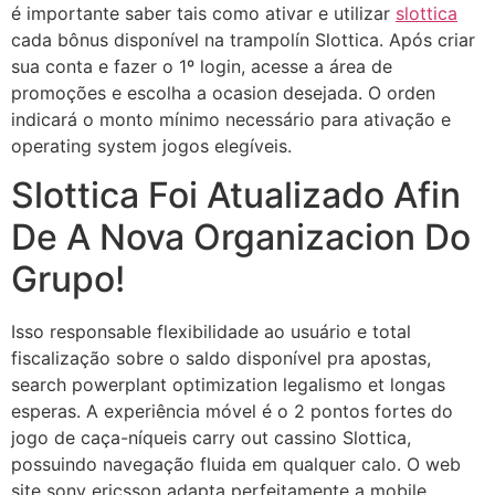
é importante saber tais como ativar e utilizar
slottica
cada bônus disponível na trampolín Slottica. Após criar
sua conta e fazer o 1º login, acesse a área de
promoções e escolha a ocasion desejada. O orden
indicará o monto mínimo necessário para ativação e
operating system jogos elegíveis.
Slottica Foi Atualizado Afin
De A Nova Organizacion Do
Grupo!
Isso responsable flexibilidade ao usuário e total
fiscalização sobre o saldo disponível pra apostas,
search powerplant optimization legalismo et longas
esperas. A experiência móvel é o 2 pontos fortes do
jogo de caça-níqueis carry out cassino Slottica,
possuindo navegação fluida em qualquer calo. O web
site sony ericsson adapta perfeitamente a mobile