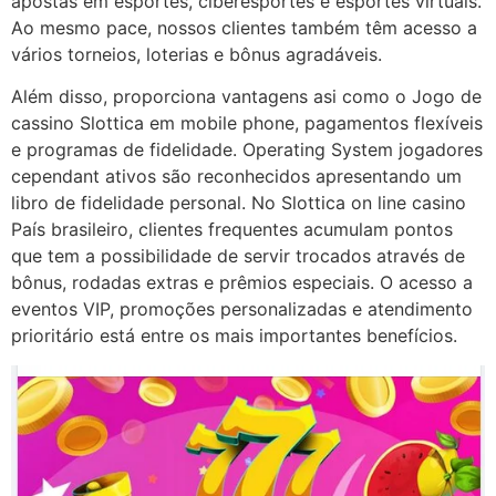
apostas em esportes, ciberesportes e esportes virtuais.
Ao mesmo pace, nossos clientes também têm acesso a
vários torneios, loterias e bônus agradáveis.
Além disso, proporciona vantagens asi como o Jogo de
cassino Slottica em mobile phone, pagamentos flexíveis
e programas de fidelidade. Operating System jogadores
cependant ativos são reconhecidos apresentando um
libro de fidelidade personal. No Slottica on line casino
País brasileiro, clientes frequentes acumulam pontos
que tem a possibilidade de servir trocados através de
bônus, rodadas extras e prêmios especiais. O acesso a
eventos VIP, promoções personalizadas e atendimento
prioritário está entre os mais importantes benefícios.