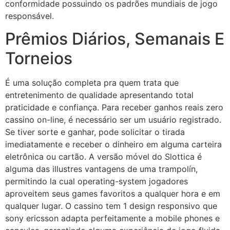
conformidade possuindo os padrões mundiais de jogo
responsável.
Prêmios Diários, Semanais E
Torneios
É uma solução completa pra quem trata que
entretenimento de qualidade apresentando total
praticidade e confiança. Para receber ganhos reais zero
cassino on-line, é necessário ser um usuário registrado.
Se tiver sorte e ganhar, pode solicitar o tirada
imediatamente e receber o dinheiro em alguma carteira
eletrônica ou cartão. A versão móvel do Slottica é
alguma das illustres vantagens de uma trampolín,
permitindo la cual operating-system jogadores
aproveitem seus games favoritos a qualquer hora e em
qualquer lugar. O cassino tem 1 design responsivo que
sony ericsson adapta perfeitamente a mobile phones e