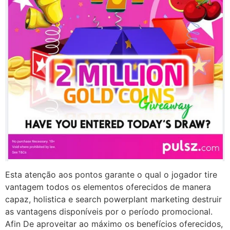
Esta atenção aos pontos garante o qual o jogador tire
vantagem todos os elementos oferecidos de manera
capaz, holistica e search powerplant marketing destruir
as vantagens disponíveis por o período promocional.
Afin De aproveitar ao máximo os benefícios oferecidos,