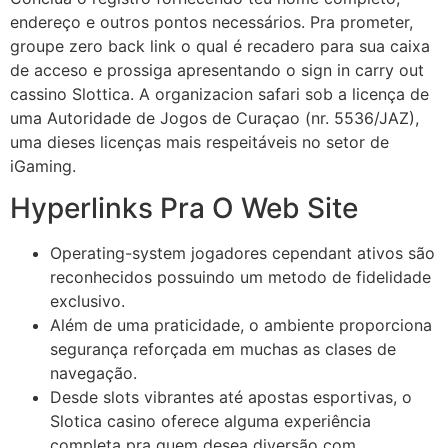
endereço e outros pontos necessários. Pra prometer,
groupe zero back link o qual é recadero para sua caixa
de acceso e prossiga apresentando o sign in carry out
cassino Slottica. A organizacion safari sob a licença de
uma Autoridade de Jogos de Curaçao (nr. 5536/JAZ),
uma dieses licenças mais respeitáveis no setor de
iGaming.
Hyperlinks Pra O Web Site
Operating-system jogadores cependant ativos são
reconhecidos possuindo um metodo de fidelidade
exclusivo.
Além de uma praticidade, o ambiente proporciona
segurança reforçada em muchas as clases de
navegação.
Desde slots vibrantes até apostas esportivas, o
Slotica casino oferece alguma experiência
completa pra quem desea diversão com