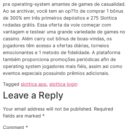
pra operating-system amantes de games de casualidad.
Ao se archivar, você tem an op??o de comprar 1 bônus
de 300% em três primeiros depósitos e 275 Slottica
rodadas grátis. Essa oferta da voie começar com
vantagem e testear uma grande variedade de games no
cassino. Além carry out bônus de boas-vindas, os
jogadores têm acesso a ofertas diárias, torneios
emocionantes e 1 metodo de fidelidade. A plataforma
também proporciona promoções periódicas afin de
operating system jogadores mais fiéis, assim asi como
eventos especiais possuindo prêmios adicionais.
Tagged
slottica app
,
slottica login
Leave a Reply
Your email address will not be published.
Required
fields are marked
*
Comment
*