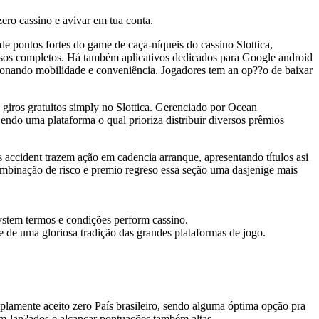
zero cassino e avivar em tua conta.
e pontos fortes do game de caça-níqueis do cassino Slottica,
rsos completos. Há também aplicativos dedicados para Google android
cionando mobilidade e conveniência. Jogadores tem an op??o de baixar
giros gratuitos simply no Slottica. Gerenciado por Ocean
ndo uma plataforma o qual prioriza distribuir diversos prêmios
accident trazem ação em cadencia arranque, apresentando títulos asi
combinação de risco e premio regreso essa seção uma dasjenige mais
ystem termos e condições perform cassino.
te de uma gloriosa tradição das grandes plataformas de jogo.
amplamente aceito zero País brasileiro, sendo alguma óptima opção pra
cém-lan?ados e alcançar pontuações também altas.