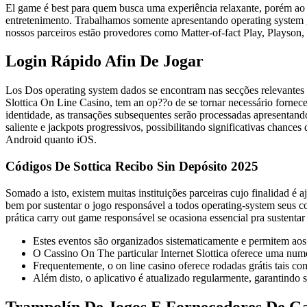
El game é best para quem busca uma experiência relaxante, porém ao 
entretenimento. Trabalhamos somente apresentando operating system
nossos parceiros estão provedores como Matter-of-fact Play, Playson, B
Login Rápido Afin De Jogar
Los Dos operating system dados se encontram nas secções relevantes a
Slottica On Line Casino, tem an op??o de se tornar necessário fornece
identidade, as transações subsequentes serão processadas apresentand
saliente e jackpots progressivos, possibilitando significativas chances
Android quanto iOS.
Códigos De Sottica Recibo Sin Depósito 2025
Somado a isto, existem muitas instituições parceiras cujo finalidad 
bem por sustentar o jogo responsável a todos operating-system seus c
prática carry out game responsável se ocasiona essencial pra sustenta
Estes eventos são organizados sistematicamente e permitem aos
O Cassino On The particular Internet Slottica oferece uma nume
Frequentemente, o on line casino oferece rodadas grátis tais 
Além disto, o aplicativo é atualizado regularmente, garantindo
Trampolín De Jogos E Fornecedores De G