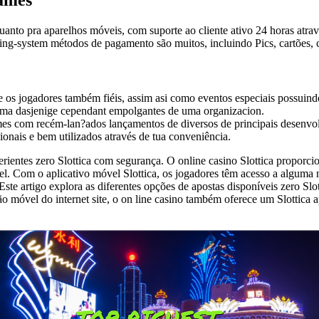
quanto pra aparelhos móveis, com suporte ao cliente ativo 24 horas atrav
ng-system métodos de pagamento são muitos, incluindo Pics, cartões, ca
os jogadores também fiéis, assim asi como eventos especiais possuind
uma dasjenige cependant empolgantes de uma organizacion.
games com recém-lan?ados lançamentos de diversos de principais desenvo
ionais e bem utilizados através de tua conveniência.
perientes zero Slottica com segurança. O online casino Slottica propor
vel. Com o aplicativo móvel Slottica, os jogadores têm acesso a alguma
ste artigo explora as diferentes opções de apostas disponíveis zero Sl
o móvel do internet site, o on line casino também oferece um Slottica 