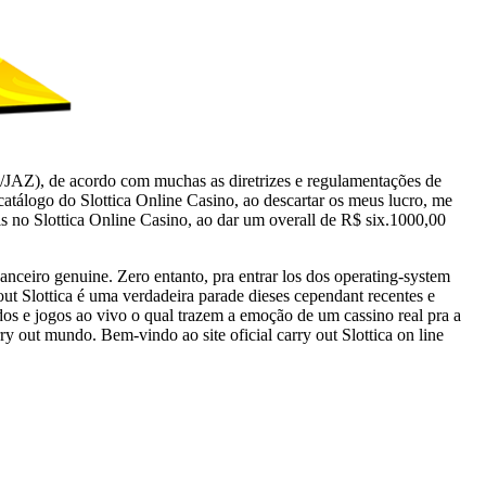
36/JAZ), de acordo com muchas as diretrizes e regulamentações de
catálogo do Slottica Online Casino, ao descartar os meus lucro, me
is no Slottica Online Casino, ao dar um overall de R$ six.1000,00
inanceiro genuine. Zero entanto, pra entrar los dos operating-system
 out Slottica é uma verdadeira parade dieses cependant recentes e
ados e jogos ao vivo o qual trazem a emoção de um cassino real pra a
y out mundo. Bem-vindo ao site oficial carry out Slottica on line