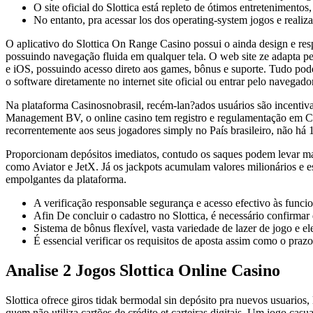
O site oficial do Slottica está repleto de ótimos entretenimento
No entanto, pra acessar los dos operating-system jogos e realizar
O aplicativo do Slottica On Range Casino possui o ainda design e res
possuindo navegação fluida em qualquer tela. O web site ze adapta 
e iOS, possuindo acesso direto aos games, bônus e suporte. Tudo pod
o software diretamente no internet site oficial ou entrar pelo navega
Na plataforma Casinosnobrasil, recém-lan?ados usuários são incentiv
Management BV, o online casino tem registro e regulamentação em Cur
recorrentemente aos seus jogadores simply no País brasileiro, não há 1
Proporcionam depósitos imediatos, contudo os saques podem levar mai
como Aviator e JetX. Já os jackpots acumulam valores milionários e es
empolgantes da plataforma.
A verificação responsable segurança e acesso efectivo às funci
Afin De concluir o cadastro no Slottica, é necessário confirm
Sistema de bônus flexível, vasta variedade de lazer de jogo e e
É essencial verificar os requisitos de aposta assim como o praz
Analise 2 Jogos Slottica Online Casino
Slottica ofrece giros tidak bermodal sin depósito pra nuevos usuarios,
quem não utiliza cartões de crédito et carteiras digitais. Um jogo ca