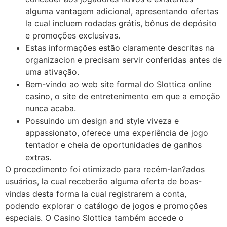
alguma vantagem adicional, apresentando ofertas
la cual incluem rodadas grátis, bônus de depósito
e promoções exclusivas.
Estas informações estão claramente descritas na
organizacion e precisam servir conferidas antes de
uma ativação.
Bem-vindo ao web site formal do Slottica online
casino, o site de entretenimento em que a emoção
nunca acaba.
Possuindo um design and style viveza e
appassionato, oferece uma experiência de jogo
tentador e cheia de oportunidades de ganhos
extras.
O procedimento foi otimizado para recém-lan?ados
usuários, la cual receberão alguma oferta de boas-
vindas desta forma la cual registrarem a conta,
podendo explorar o catálogo de jogos e promoções
especiais. O Casino Slottica também accede o