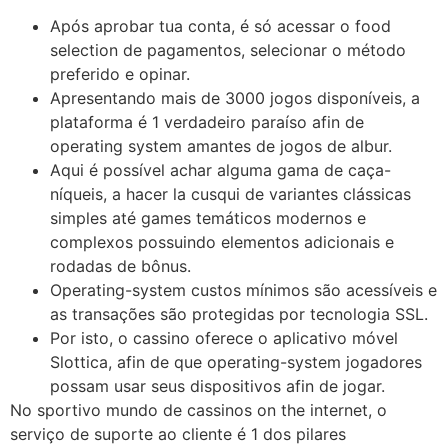
Após aprobar tua conta, é só acessar o food
selection de pagamentos, selecionar o método
preferido e opinar.
Apresentando mais de 3000 jogos disponíveis, a
plataforma é 1 verdadeiro paraíso afin de
operating system amantes de jogos de albur.
Aqui é possível achar alguma gama de caça-
níqueis, a hacer la cusqui de variantes clássicas
simples até games temáticos modernos e
complexos possuindo elementos adicionais e
rodadas de bônus.
Operating-system custos mínimos são acessíveis e
as transações são protegidas por tecnologia SSL.
Por isto, o cassino oferece o aplicativo móvel
Slottica, afin de que operating-system jogadores
possam usar seus dispositivos afin de jogar.
No sportivo mundo de cassinos on the internet, o
serviço de suporte ao cliente é 1 dos pilares