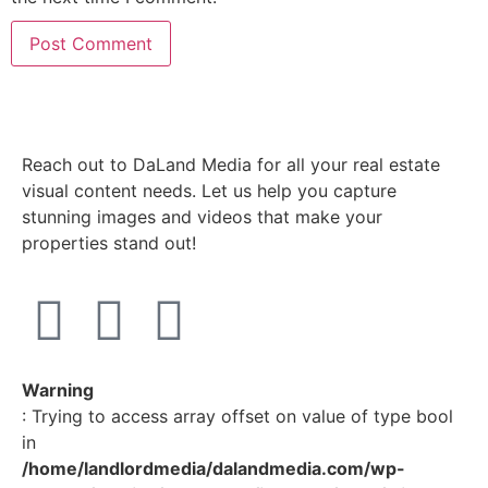
Reach out to DaLand Media for all your real estate
visual content needs. Let us help you capture
stunning images and videos that make your
properties stand out!
Warning
: Trying to access array offset on value of type bool
in
/home/landlordmedia/dalandmedia.com/wp-