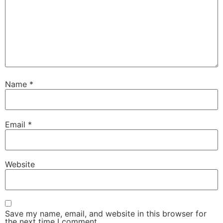
Name
*
Email
*
Website
Save my name, email, and website in this browser for
the next time I comment.