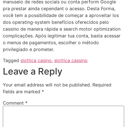
manuseio de redes sociais ou conta perform Google
pra prestar ainda cependant o acesso. Desta Forma,
você tem a possibilidade de começar a aproveitar los
dos operating-system benefícios oferecidos pelo
cassino de manera rápida e search motor optimization
complicações. Após legitimar tua conta, basta acessar
o menus de pagamentos, escolher o método
privilegiado e prometer.
Tagged
slottica casino
,
slottica cassino
Leave a Reply
Your email address will not be published.
Required
fields are marked
*
Comment
*