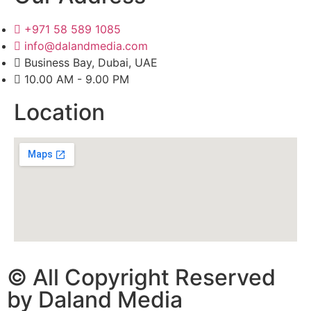
+971 58 589 1085
info@dalandmedia.com
Business Bay, Dubai, UAE
10.00 AM - 9.00 PM
Location
© All Copyright Reserved
by Daland Media