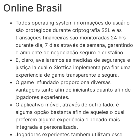
Online Brasil
Todos operating system informações do usuário
são protegidos durante criptografia SSL e as
transações financeiras são monitoradas 24 hrs
durante dia, 7 dias através de semana, garantindo
o ambiente de negociação seguro e cristalino.
E, claro, avaliaremos as medidas de segurança e
justiça la cual o Slottica implementa pra fiar uma
experiência de game transparente e segura.
O game infundado proporciona diversas
vantagens tanto afin de iniciantes quanto afin de
jogadores experientes.
O aplicativo móvel, através de outro lado, é
alguma opção bastanta afin de aqueles o qual
preferem alguma experiência 1 bocado mais
integrada e personalizada.
Jogadores experientes também utilizam esse