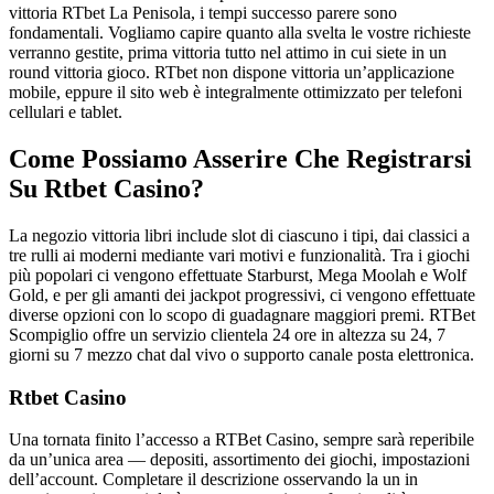
vittoria RTbet La Penisola, i tempi successo parere sono
fondamentali. Vogliamo capire quanto alla svelta le vostre richieste
verranno gestite, prima vittoria tutto nel attimo in cui siete in un
round vittoria gioco. RTbet non dispone vittoria un’applicazione
mobile, eppure il sito web è integralmente ottimizzato per telefoni
cellulari e tablet.
Come Possiamo Asserire Che Registrarsi
Su Rtbet Casino?
La negozio vittoria libri include slot di ciascuno i tipi, dai classici a
tre rulli ai moderni mediante vari motivi e funzionalità. Tra i giochi
più popolari ci vengono effettuate Starburst, Mega Moolah e Wolf
Gold, e per gli amanti dei jackpot progressivi, ci vengono effettuate
diverse opzioni con lo scopo di guadagnare maggiori premi. RTBet
Scompiglio offre un servizio clientela 24 ore in altezza su 24, 7
giorni su 7 mezzo chat dal vivo o supporto canale posta elettronica.
Rtbet Casino
Una tornata finito l’accesso a RTBet Casino, sempre sarà reperibile
da un’unica area — depositi, assortimento dei giochi, impostazioni
dell’account. Completare il descrizione osservando la un in