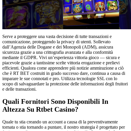
Serve a proteggere una vasta decisione di tutte transazioni e
comunicazione, proteggendo la privacy di utenti. Sollevato
dall’Agenzia delle Dogane e dei Monopoli (ADM), assicura
sicurezza grazie a una crittografia avanzata e alla conformità
mediante il GDPR. Vivi un’esperienza vittoria gioco — sicura e
piacevole grazie a tantissime scelte vittoria erogazione e prelievi
efficienti. Qualora come apprendere più notizie ammirazione a ciò
che è RT BET costruiti in grado successo dare, continua a causa di
imparare le sue connotati e pro. Utilizza tecnologie SSL con lo
scopo di salvaguardare la protezione delle informazioni degli fruitori
e delle transazioni.
Quali Fornitori Sono Disponibili In
Altezza Su Rtbet Casino?
Quale tu stia creando un account a causa di la preventivamente
tornata o stia tornando a puntare, il nostro strategia è progettato per