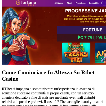
Come Cominciare In Altezza Su Rtbet
Casino
RTBet si impegna a somministrare un’esperienza in assenza di
soluzione successo continuità ai propri clienti, con un servizio
clientela dedicato a fine di assistere mediante eventuali disturbi
relativi a depositi e prelievi. Il casinò RTbet accoglie i suoi giocatori
mediante una grande gamma di bonus di benvenuto adattati alle