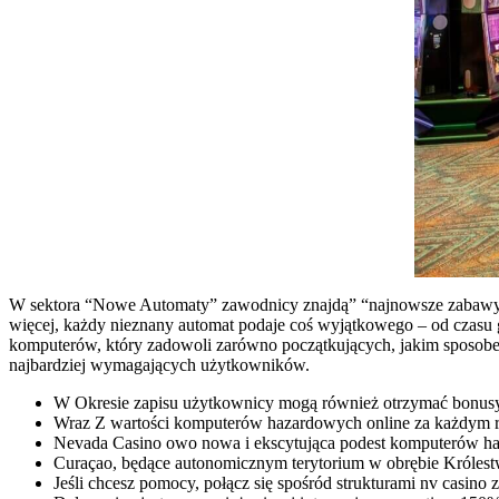
W sektora “Nowe Automaty” zawodnicy znajdą” “najnowsze zabawy 
więcej, każdy nieznany automat podaje coś wyjątkowego – od czas
komputerów, który zadowoli zarówno początkujących, jakim sposobem 
najbardziej wymagających użytkowników.
W Okresie zapisu użytkownicy mogą również otrzymać bonusy 
Wraz Z wartości komputerów hazardowych online za każdym ra
Nevada Casino owo nowa i ekscytująca podest komputerów haz
Curaçao, będące autonomicznym terytorium w obrębie Królestw
Jeśli chcesz pomocy, połącz się spośród strukturami nv casino