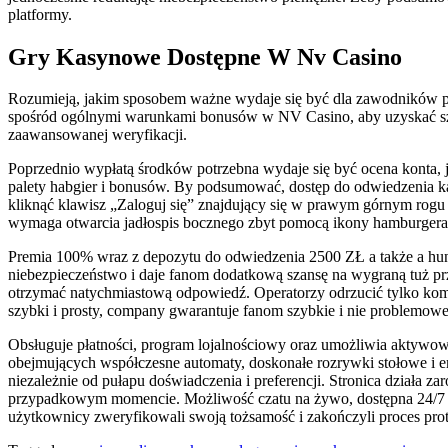
platformy.
Gry Kasynowe Dostępne W Nv Casino
Rozumieją, jakim sposobem ważne wydaje się być dla zawodników po
spośród ogólnymi warunkami bonusów w NV Casino, aby uzyskać szcz
zaawansowanej weryfikacji.
Poprzednio wypłatą środków potrzebna wydaje się być ocena konta,
palety habgier i bonusów. By podsumować, dostęp do odwiedzenia k
kliknąć klawisz „Zaloguj się” znajdujący się w prawym górnym rogu
wymaga otwarcia jadłospis bocznego zbyt pomocą ikony hamburgera.
Premia 100% wraz z depozytu do odwiedzenia 2500 ZŁ a także a hun
niebezpieczeństwo i daje fanom dodatkową szansę na wygraną tuż pr
otrzymać natychmiastową odpowiedź. Operatorzy odrzucić tylko kompe
szybki i prosty, company gwarantuje fanom szybkie i nie problemowe
Obsługuje płatności, program lojalnościowy oraz umożliwia aktyw
obejmujących współczesne automaty, doskonałe rozrywki stołowe i em
niezależnie od pułapu doświadczenia i preferencji. Stronica działa
przypadkowym momencie. Możliwość czatu na żywo, dostępna 24/7 n
użytkownicy zweryfikowali swoją tożsamość i zakończyli proces pro