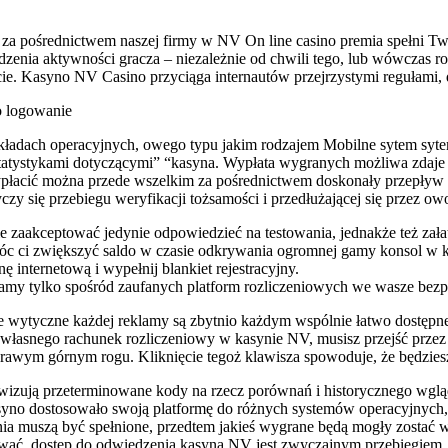
y za pośrednictwem naszej firmy w NV On line casino premia spełni Tw
zenia aktywności gracza – niezależnie od chwili tego, lub wówczas r
e. Kasyno NV Casino przyciąga internautów przejrzystymi regułami
 układach operacyjnych, owego typu jakim rodzajem Mobilne sytem sy
 statystykami dotyczącymi” “kasyna. Wypłata wygranych możliwa zdaje
 wypłacić można przede wszelkim za pośrednictwem doskonały przepł
y się przebiegu weryfikacji tożsamości i przedłużającej się przez o
nie zaakceptować jedynie odpowiedzieć na testowania, jednakże też za
óc ci zwiększyć saldo w czasie odkrywania ogromnej gamy konsol w k
 internetową i wypełnij blankiet rejestracyjny.
stamy tylko spośród zaufanych platform rozliczeniowych we wasze bez
e wytyczne każdej reklamy są zbytnio każdym wspólnie łatwo dostępn
własnego rachunek rozliczeniowy w kasynie NV, musisz przejść przez 
prawym górnym rogu. Kliknięcie tegoż klawisza spowoduje, że będzie
hiwizują przeterminowane kody na rzecz porównań i historycznego wg
no dostosowało swoją platformę do różnych systemów operacyjnych, j
 muszą być spełnione, przedtem jakieś wygrane będą mogły zostać 
wać, dostęp do odwiedzenia kasyna NV jest zwyczajnym przebiegiem, 