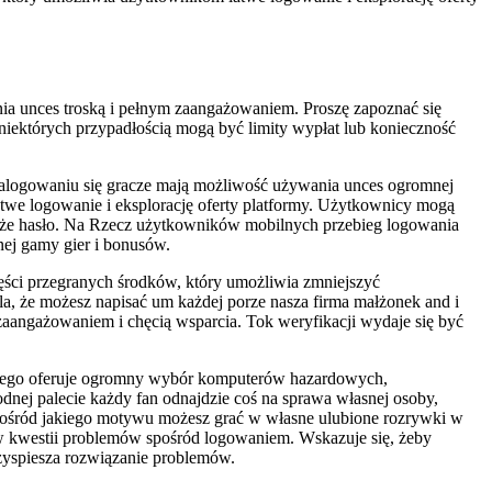
ia unces troską i pełnym zaangażowaniem. Proszę zapoznać się
ektórych przypadłością mogą być limity wypłat lub konieczność
zalogowaniu się gracze mają możliwość używania unces ogromnej
twe logowanie i eksplorację oferty platformy. Użytkownicy mogą
także hasło. Na Rzecz użytkowników mobilnych przebieg logowania
ej gamy gier i bonusów.
ęści przegranych środków, który umożliwia zmniejszyć
a, że możesz napisać um każdej porze nasza firma małżonek and i
zaangażowaniem i chęcią wsparcia. Tok weryfikacji wydaje się być
owego oferuje ogromny wybór komputerów hazardowych,
dnej palecie każdy fan odnajdzie coś na sprawa własnej osoby,
 spośród jakiego motywu możesz grać w własne ulubione rozrywki w
 kwestii problemów spośród logowaniem. Wskazuje się, żeby
zyspiesza rozwiązanie problemów.