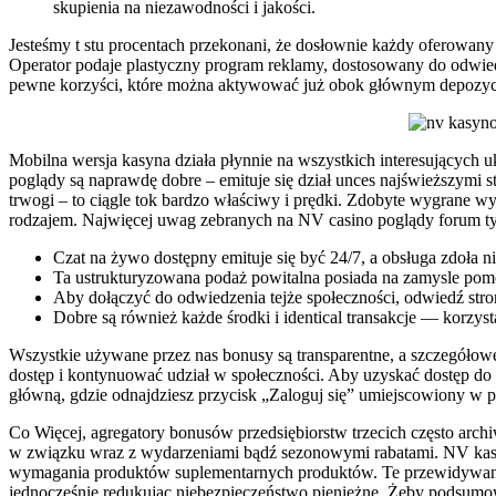
skupienia na niezawodności i jakości.
Jesteśmy t stu procentach przekonani, że dosłownie każdy oferowan
Operator podaje plastyczny program reklamy, dostosowany do odwied
pewne korzyści, które można aktywować już obok głównym depozyci
Mobilna wersja kasyna działa płynnie na wszystkich interesujących
poglądy są naprawdę dobre – emituje się dział unces najświeższymi
trwogi – to ciągle tok bardzo właściwy i prędki. Zdobyte wygrane
rodzajem. Najwięcej uwag zebranych na NV casino poglądy forum tycz
Czat na żywo dostępny emituje się być 24/7, a obsługa zdoła 
Ta ustrukturyzowana podaż powitalna posiada na zamysle pom
Aby dołączyć do odwiedzenia tejże społeczności, odwiedź stronę
Dobre są również każde środki i identical transakcje — korzy
Wszystkie używane przez nas bonusy są transparentne, a szczegółow
dostęp i kontynuować udział w społeczności. Aby uzyskać dostęp do 
główną, gdzie odnajdziesz przycisk „Zaloguj się” umiejscowiony w 
Co Więcej, agregatory bonusów przedsiębiorstw trzecich często arc
w związku wraz z wydarzeniami bądź sezonowymi rabatami. NV kasy
wymagania produktów suplementarnych produktów. Te przewidywania
jednocześnie redukując niebezpieczeństwo pieniężne. Żeby podsumo