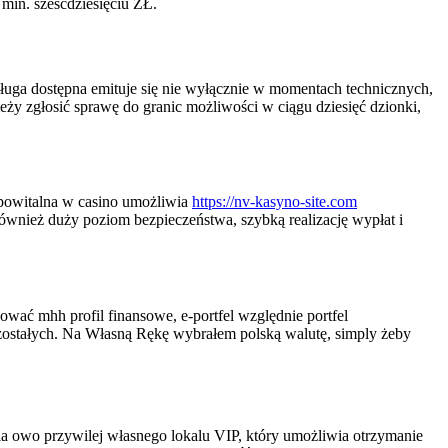
 min. sześcdziesięciu ZŁ.
ługa dostępna emituje się nie wyłącznie w momentach technicznych,
ży zgłosić sprawę do granic możliwości w ciągu dziesięć dzionki,
a powitalna w casino umożliwia
https://nv-kasyno-site.com
wnież duży poziom bezpieczeństwa, szybką realizację wypłat i
wać mhh profil finansowe, e-portfel względnie portfel
stałych. Na Własną Rękę wybrałem polską walutę, simply żeby
a owo przywilej własnego lokalu VIP, który umożliwia otrzymanie