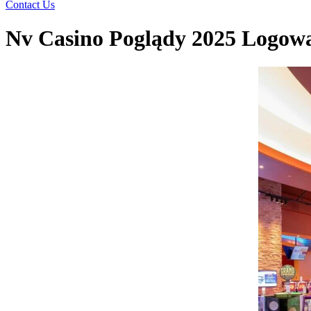
Contact Us
Nv Casino Poglądy 2025 Logow