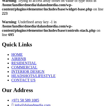
Warning
: Trying to access array offset on value of type bool in
/home/landlordmedia/dalandmedia.com/wp-
content/plugins/elementor/includes/base/widget-base.php
on line
223
Warning
: Undefined array key -1 in
/home/landlordmedia/dalandmedia.com/wp-
content/plugins/elementor/includes/base/controls-stack.php
on
line
695
Quick Links
HOME
AIRBNB
RESIDENTIAL
COMMERCIAL
INTERIOR DESIGN
HEADSHOTS/LIFESTYLE
CONTACT US
Our Address
+971 58 589 1085
info@dalandmedia.com