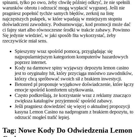
spinami, tylko po owo, żeby chwilę później odkryć, że nie spełnili
warunków obrotu i odrzucić mogą wypłacić wygranej. Jeśli nie
pragniesz popełnić tychże samych błędów, zerknij na listę
najczęstszych pułapek, w które wpadają w mniejszym stopniu
doświadczeni zawodnicy. Podsumowując, kod promocji może dać
ci fajny start albo równoczesne środki w trakcie zabawy. Powinno
Się jedynie wiedzieć, w jaki sposób fita wykorzystać, żeby
rzeczywiście miał sens.
Spieszymy wraz spośród pomocą, przyglądając się
najpopularniejszym kategoriom komputerów hazardowych
poprzez internet.
Kody na darmowe spiny wyjąwszy depozytu lemon casino
jest to oryginalny hit, który przyciąga mnóstwo zawodników,
którzy chcą spróbować swoich sił z brakiem inwestycji.
Betonred pl proponuje wyjątkowe doświadczenie, które łączy
emocje spośród komfortem użytkowania.
Często podkreślają, że korzystanie wraz z reklamy znacząco
zwiększa katalogów przyjemność spośród zabawy.
Jeśli pragniesz dowiedzieć się więcej o aktualnej propozycji
kasyna Lemon Casino na nadprogram z brakiem depozytu, to
odrzucić mogłeś trafić lepiej.
Tag: Nowe Kody Do Odwiedzenia Lemon