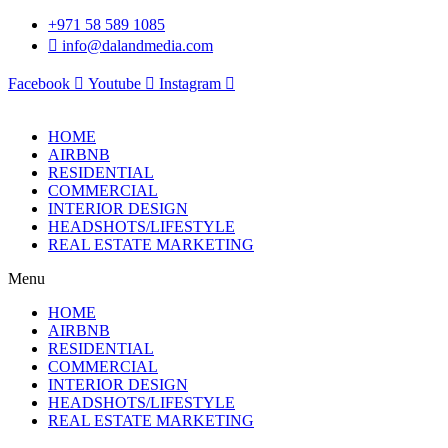
Skip
+971 58 589 1085
to
info@dalandmedia.com
content
Facebook
Youtube
Instagram
HOME
AIRBNB
RESIDENTIAL
COMMERCIAL
INTERIOR DESIGN
HEADSHOTS/LIFESTYLE
REAL ESTATE MARKETING
Menu
HOME
AIRBNB
RESIDENTIAL
COMMERCIAL
INTERIOR DESIGN
HEADSHOTS/LIFESTYLE
REAL ESTATE MARKETING