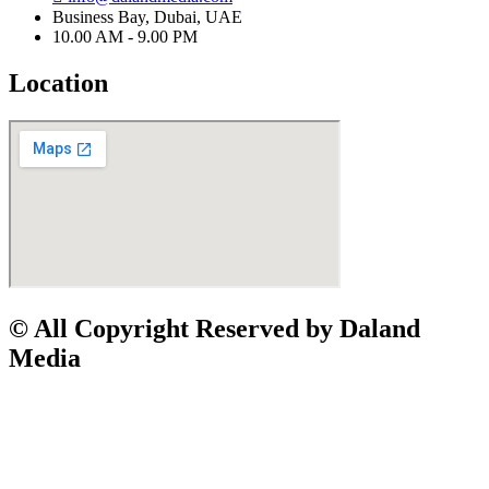
Business Bay, Dubai, UAE
10.00 AM - 9.00 PM
Location
© All Copyright Reserved by Daland
Media