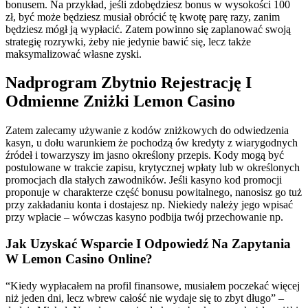
bonusem. Na przykład, jeśli zdobędziesz bonus w wysokości 100
zł, być może będziesz musiał obrócić tę kwotę parę razy, zanim
będziesz mógł ją wypłacić. Zatem powinno się zaplanować swoją
strategię rozrywki, żeby nie jedynie bawić się, lecz także
maksymalizować własne zyski.
Nadprogram Zbytnio Rejestrację I
Odmienne Zniżki Lemon Casino
Zatem zalecamy używanie z kodów zniżkowych do odwiedzenia
kasyn, u dołu warunkiem że pochodzą ów kredyty z wiarygodnych
źródeł i towarzyszy im jasno określony przepis. Kody mogą być
postulowane w trakcie zapisu, krytycznej wpłaty lub w określonych
promocjach dla stałych zawodników. Jeśli kasyno kod promocji
proponuje w charakterze część bonusu powitalnego, nanosisz go tuż
przy zakładaniu konta i dostajesz np. Niekiedy należy jego wpisać
przy wpłacie – wówczas kasyno podbija twój przechowanie np.
Jak Uzyskać Wsparcie I Odpowiedź Na Zapytania
W Lemon Casino Online?
“Kiedy wypłacałem na profil finansowe, musiałem poczekać więcej
niż jeden dni, lecz wbrew całość nie wydaje się to zbyt długo” –