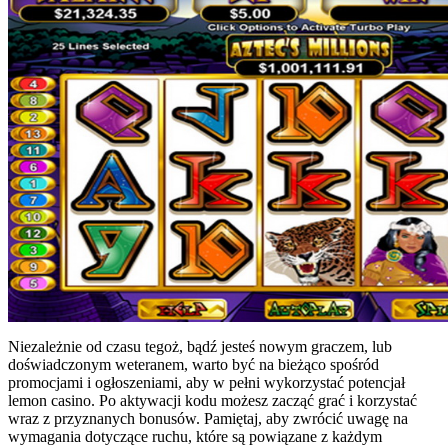
Niezależnie od czasu tegoż, bądź jesteś nowym graczem, lub
doświadczonym weteranem, warto być na bieżąco spośród
promocjami i ogłoszeniami, aby w pełni wykorzystać potencjał
lemon casino. Po aktywacji kodu możesz zacząć grać i korzystać
wraz z przyznanych bonusów. Pamiętaj, aby zwrócić uwagę na
wymagania dotyczące ruchu, które są powiązane z każdym