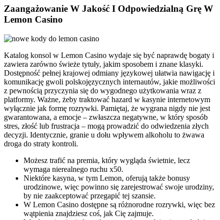
Zaangażowanie W Jakość I Odpowiedzialną Grę W
Lemon Casino
Katalog konsol w Lemon Casino wydaje się być naprawdę bogaty i
zawiera zarówno świeże tytuły, jakim sposobem i znane klasyki.
Dostępność pełnej krajowej odmiany językowej ułatwia nawigację i
komunikację gwoli polskojęzycznych internautów, jakie możliwości
z pewnością przyczynia się do wygodnego użytkowania wraz z
platformy. Ważne, żeby traktować hazard w kasynie internetowym
wyłącznie jak formę rozrywki. Pamiętaj, że wygrana nigdy nie jest
gwarantowana, a emocje – zwłaszcza negatywne, w który sposób
stres, złość lub frustracja – mogą prowadzić do odwiedzenia złych
decyzji. Identycznie, granie u dołu wpływem alkoholu to żwawa
droga do straty kontroli.
Możesz trafić na premia, który wygląda świetnie, lecz
wymaga nierealnego ruchu x50.
Niektóre kasyna, w tym Lemon, oferują także bonusy
urodzinowe, więc powinno się zarejestrować swoje urodziny,
by nie zaakceptować przegapić tej szansie.
W Lemon Casino dostępne są różnorodne rozrywki, więc bez
wątpienia znajdziesz coś, jak Cię zajmuje.