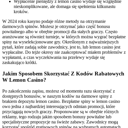
Wypłacenie pieniędzy z lemon casino wydaje się względnie
nieskomplikowane, ale domaga się spełnienia kilkunastu
kroków.
W 2024 roku kasyno podaje różne metody na otrzymanie
darmowych spinów. Możesz je otrzymać jako część bonusu
powitalnego albo w obrębie promocji dla stałych graczy. Często
aranżowane są również turnieje, w których można wygrać bezpłatne
spiny na wyselekcjonowane gry. Określonym z najważniejszych
pytań, które zadają sobie zawodnicy, jest to, lub lemon casino jest
wypłacalne. Do tejże okresy nie zaakceptować miałem problemów z
wypłatami, a czas wyczekiwania na przelewy wydaje się
zaskakująco krótki.
Jakim Sposobem Skorzystać Z Kodów Rabatowych
W Lemon Casino?
Po zakończeniu zapisu, możesz od momentu razu skorzystać z
dostępnych bonusów, w naszym kodów na darmowe spiny z
brakiem depozytu lemon casino. Bezpłatne spiny w lemon casino
owo jedna z najbardziej interesujących odmian promocji, które
przyciągają nowych graczy. Proponowane są w obrębie różnych
reklamy, tego rodzaju jakim sposobem bonusy powitalne lub
specjalistyczne propozycje na świeże zabawy. Zawodnicy mogą
korzystać spośród gratisowych spinów na wybranych automatach,