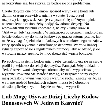
najkorzystniejsze, bez ryzyka, że będzie się ona problemem.
Często dotyczą one problemów spośród weryfikacją konta lub
długim czasem przewidywania na wypłatę. Toteż przed
rozpoczęciem gry, wskazane jest zapoznać się z różnymi opiniami
na temat lemon casino, żeby podjąć świadomą decyzję. Na
wprowadzeniu systemu kodowania, należy kliknąć klawisz
“Aktywuj” lub “Zatwierdź”. W zależności od promocji, nadprogram
będzie dodatkowy do konta bankowego gracza automatycznie, lub
może wymagać spełnienia dodatkowych warunków, tego rodzaju w
który sposób wykonanie określonego depozytu. Warto w każdej
sytuacji zapoznać się z regulaminem promocji, aby wiedzieć, jakie
wytyczne należy spełnić, by móc skorzystać wraz z bonusów.
Po zdobyciu systemu kodowania, trzeba, że zalogujesz się na swoje
profil i przejdziesz do sekcji depozytów. Pamiętaj, żeby dokładnie
śledzić oczekiwania dotyczące obrotu, aby móc wypłacić swoje
wygrane. Powinno Się zwrócić uwagę, że bezpłatne spiny często
mają określony wyraz ważności i warunki ruchu. Znaczy jest to, że
wygrane spośród bezpłatnych spinów muszą być obrócone
określoną liczbę razy, nim będzie można je wypłacić.
Lub Mogę Używać Dużej Liczby Kodów
Bonusowych W Jednym Kasynie?