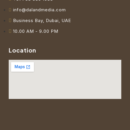
info@dalandmedia.com
Business Bay, Dubai, UAE
10.00 AM - 9.00 PM
Location