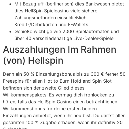
Mit Bezug uff (berlinerisch) dies Bankwesen bietet
dies HellSpin Spielcasino viele sichere
Zahlungsmethoden einschließlich
Kredit-/Debitkarten und E-Wallets.
Genieße wichtige wie 2000 Spielautomaten und
über 40 verschiedenartige Live-Dealer-Spiele.
Auszahlungen Im Rahmen
(von) Hellspin
Denn ein 50 % Einzahlungsbonus bis zu 300 € ferner 50
Freespins für allen Hot to Burn Hold and Spin Slot
befinden sich der zweite Glied dieses
Willkommenspakets. Es vermag dich frohlocken zu
hören, falls das HellSpin Casino einen beträchtlichen
Willkommensbonus für deine ersten beiden
Einzahlungen anbietet, wenn ihr neu bist. Du darfst allen
gesamten 100 % Zugabe erbauen, wenn ihr definitiv 20