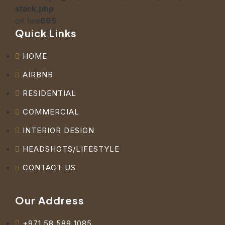
stack.php
on line
695
Quick Links
HOME
AIRBNB
RESIDENTIAL
COMMERCIAL
INTERIOR DESIGN
HEADSHOTS/LIFESTYLE
CONTACT US
Our Address
+971 58 589 1085