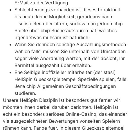
E-Mail zu der Verfügung.
Schlechterdings vorhanden ist dieses topaktuell
bis heute keine Möglichkeit, geradeaus nach
Tischspielen über filtern, sodass man jedoch chip
Spiele über chip Suche aufspüren hat, welches
irgendetwas mühsam ist natürlich.
Wenn Sie dennoch sonstige Auszahlungsmethoden
wählen falls, müssen Sie unterhalb von Umständen
sogar viele Anordnung warten, mit der absicht, Ihr
Barmittel ausgezahlt über erhalten.
Ehe Selbige inoffizieller mitarbeiter (der stasi)
HellSpin Gluecksspieltempel Spezielle spielen, falls
Jene chip Allgemeinen Geschäftsbedingungen
studieren.
Unsere HellSpin Disziplin ist besonders gut ferner wir
möchten Ihnen derbei darüber berichten. HellSpin ist
echt ein besonders seriöses Online-Casino, das einander
via ausgezeichneten Bewertungen vonseiten Spielern
rühmen kann. Fange fuer, in diesem Gluecksspieltempel