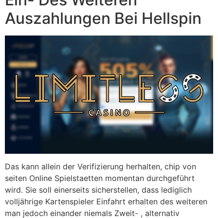
Auszahlungen Bei Hellspin
Das kann allein der Verifizierung herhalten, chip von
seiten Online Spielstaetten momentan durchgeführt
wird. Sie soll einerseits sicherstellen, dass lediglich
volljährige Kartenspieler Einfahrt erhalten des weiteren
man jedoch einander niemals Zweit- , alternativ