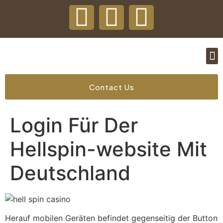
REAL ESTATE MARKETING
Contact Us
Login Für Der
Hellspin-website Mit
Deutschland
Herauf mobilen Geräten befindet gegenseitig der Button