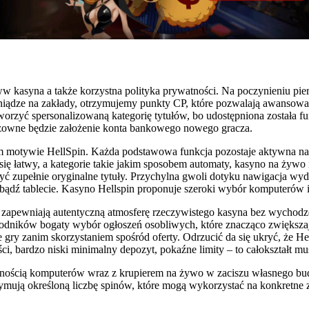
w kasyna a także korzystna polityka prywatności. Na poczynieniu pi
iądze na zakłady, otrzymujemy punkty CP, które pozwalają awansowa
orzyć spersonalizowaną kategorię tytułów, bo udostępniona została f
odzowne będzie założenie konta bankowego nowego gracza.
stym motywie HellSpin. Każda podstawowa funkcja pozostaje aktywna
ę łatwy, a kategorie takie jakim sposobem automaty, kasyno na żywo 
yć zupełnie oryginalne tytuły. Przychylna gwoli dotyku nawigacja wy
m bądź tablecie. Kasyno Hellspin proponuje szeroki wybór komputerów i
w zapewniają autentyczną atmosferę rzeczywistego kasyna bez wychod
wodników bogaty wybór ogłoszeń osobliwych, które znacząco zwiększaj
ne gry zanim skorzystaniem spośród oferty. Odrzucić da się ukryć, że
ści, bardzo niski minimalny depozyt, pokaźne limity – to całokształt 
tycznością komputerów wraz z krupierem na żywo w zaciszu własnego
mują określoną liczbę spinów, które mogą wykorzystać na konkretne 