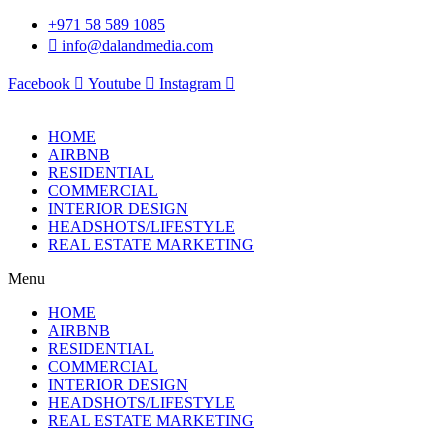
Skip
+971 58 589 1085
to
info@dalandmedia.com
content
Facebook
Youtube
Instagram
HOME
AIRBNB
RESIDENTIAL
COMMERCIAL
INTERIOR DESIGN
HEADSHOTS/LIFESTYLE
REAL ESTATE MARKETING
Menu
HOME
AIRBNB
RESIDENTIAL
COMMERCIAL
INTERIOR DESIGN
HEADSHOTS/LIFESTYLE
REAL ESTATE MARKETING