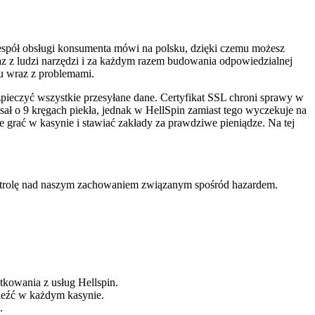
i zespół obsługi konsumenta mówi na polsku, dzięki czemu możesz
z ludzi narzędzi i za każdym razem budowania odpowiedzialnej
u wraz z problemami.
zpieczyć wszystkie przesyłane dane. Certyfikat SSL chroni sprawy w
sał o 9 kręgach piekła, jednak w HellSpin zamiast tego wyczekuje na
grać w kasynie i stawiać zakłady za prawdziwe pieniądze. Na tej
ontrolę nad naszym zachowaniem związanym spośród hazardem.
kowania z usług Hellspin.
leźć w każdym kasynie.
.