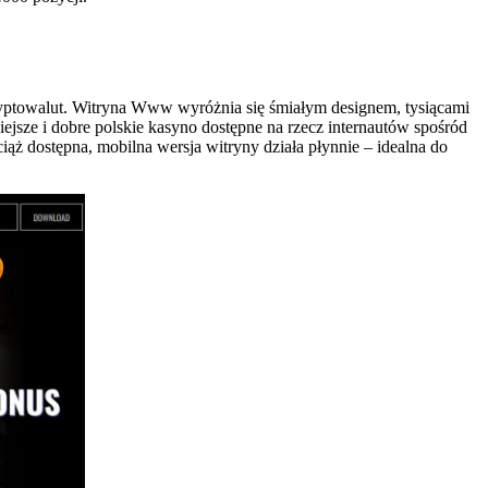
 kryptowalut. Witryna Www wyróżnia się śmiałym designem, tysiącami
iejsze i dobre polskie kasyno dostępne na rzecz internautów spośród
ąż dostępna, mobilna wersja witryny działa płynnie – idealna do