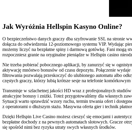
Jak Wyróżnia Hellspin Kasyno Online?
O bezpieczeństwo danych graczy dba szyfrowanie SSL na stronie ww
dołącza do odwiedzenia 12-poziomowego systemu VIP. Wydając pien
możemy liczyć na bezpłatne spiny i darmową gotówkę. Fani mogą stw
rozpoczniesz granie na oryginalne pieniądze w Hellspin casino nie
Nie trzeba pobierać pobocznego aplikacji, by zanurzyć się w ogni
aktywację mnóstwo bonusów od czasu depozytu. Połączenie wydaje si
filtrowania pozwalają przeskoczyć do ulubionego automatu albo odkr
częstych graczy, którzy lubią krótsze sesje na telefonie komórkowy
Transmisje w szlachetnej jakości HD wraz z profesjonalnych studió
atrakcyjne bonusy i zniżki. Toteż przygotowaliśmy dla własnych za
Sytuacji warto sprawdzić wzory ruchu, termin trwania ofert i dostęp
z operatorami o dłuższym stażu. Masywna oferta gier i technik płatno
Dzięki Hellspin Live Casino możesz cieszyć się emocjami i auten
bezpłatne dochody z na pewnych automatach slotowych. Gracze otrzy
się spośród nimi bez ryzyka utraty swych własnych środków.