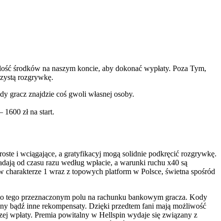
ą ilość środków na naszym koncie, aby dokonać wypłaty. Poza Tym,
rzystą rozgrywkę.
dy gracz znajdzie coś gwoli własnej osoby.
1600 zł na start.
oste i wciągające, a gratyfikacyj mogą solidnie podkręcić rozgrywkę.
dają od czasu razu według wpłacie, a warunki ruchu x40 są
w charakterze 1 wraz z topowych platform w Polsce, świetna spośród
e do tego przeznaczonym polu na rachunku bankowym gracza. Kody
ny bądź inne rekompensaty. Dzięki przedtem fani mają możliwość
ej wpłaty. Premia powitalny w Hellspin wydaje się związany z