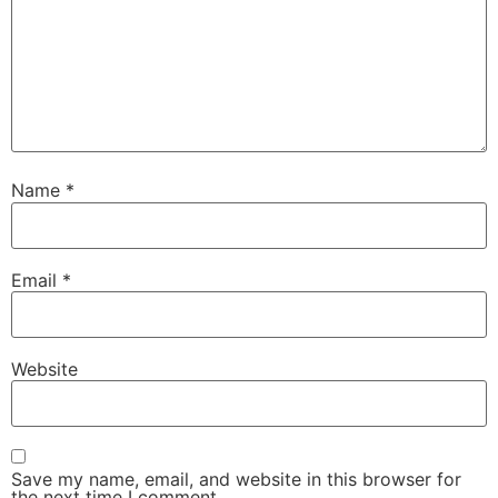
Name
*
Email
*
Website
Save my name, email, and website in this browser for
the next time I comment.