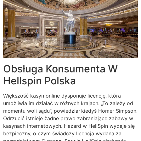
Obsługa Konsumenta W
Hellspin Polska
Większość kasyn online dysponuje licencję, która
umożliwia im działać w różnych krajach. „To zależy od
momentu woli sądu”, powiedział kiedyś Homer Simpson.
Odrzucić istnieje żadne prawo zabraniające zabawy w
kasynach internetowych. Hazard w HellSpin wydaje się
bezpieczny, o czym świadczy licencja wydana za
pośrednictwem Curacao. Serwis HellSpin obsługuje