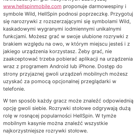
www.hellspinmobile.com
proponuje darmowespiny i
symbole Wild, HellSpin podnosi poprzeczkę. Przygotuj
się narozrywki z rozszerzającymi się symbolami Wild,
kaskadowymi wygranymi iodmiennymi unikalnymi
funkcjami. Możesz grać w swoje ulubione rozrywki z
brakiem względu na owo, w którym miejscu jesteś i z
jakiego urządzenia korzystasz. Żeby grać, nie
zaakceptować trzeba pobierać aplikacji na urządzenia
wraz z programem Android lub iPhone. Dostęp do
strony przyjaznej gwoli urządzeń mobilnych możesz
uzyskać za pomocą opcjonalnej przeglądarki w
telefonie.
W ten sposób każdy gracz może znaleźć odpowiednią
opcję gwoli siebie. Rozrywki stołowe odgrywają dużą
rolę w rosnącej popularności HellSpin. W tymże
mobilnym kasynie można znaleźć wszystkie
najkorzystniejsze rozrywki stołowe.