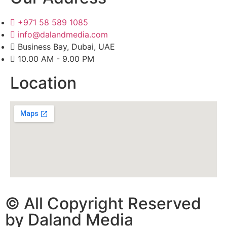
+971 58 589 1085
info@dalandmedia.com
Business Bay, Dubai, UAE
10.00 AM - 9.00 PM
Location
© All Copyright Reserved
by Daland Media