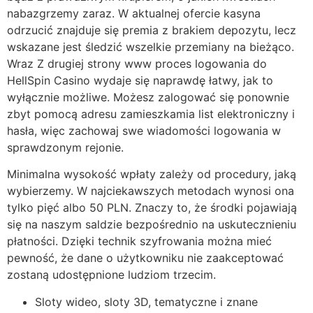
nabazgrzemy zaraz. W aktualnej ofercie kasyna
odrzucić znajduje się premia z brakiem depozytu, lecz
wskazane jest śledzić wszelkie przemiany na bieżąco.
Wraz Z drugiej strony www proces logowania do
HellSpin Casino wydaje się naprawdę łatwy, jak to
wyłącznie możliwe. Możesz zalogować się ponownie
zbyt pomocą adresu zamieszkamia list elektroniczny i
hasła, więc zachowaj swe wiadomości logowania w
sprawdzonym rejonie.
Minimalna wysokość wpłaty zależy od procedury, jaką
wybierzemy. W najciekawszych metodach wynosi ona
tylko pięć albo 50 PLN. Znaczy to, że środki pojawiają
się na naszym saldzie bezpośrednio na uskutecznieniu
płatności. Dzięki technik szyfrowania można mieć
pewność, że dane o użytkowniku nie zaakceptować
zostaną udostępnione ludziom trzecim.
Sloty wideo, sloty 3D, tematyczne i znane