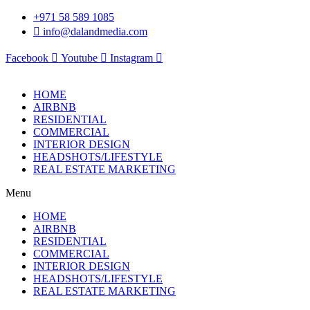
Skip
+971 58 589 1085
to
info@dalandmedia.com
content
Facebook
Youtube
Instagram
HOME
AIRBNB
RESIDENTIAL
COMMERCIAL
INTERIOR DESIGN
HEADSHOTS/LIFESTYLE
REAL ESTATE MARKETING
Menu
HOME
AIRBNB
RESIDENTIAL
COMMERCIAL
INTERIOR DESIGN
HEADSHOTS/LIFESTYLE
REAL ESTATE MARKETING