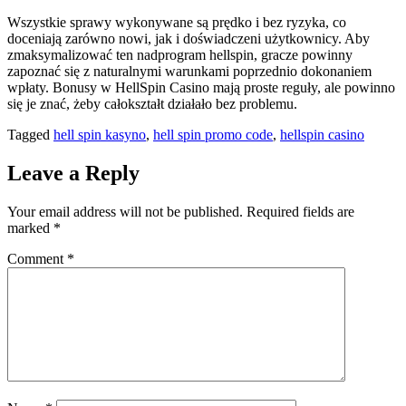
Wszystkie sprawy wykonywane są prędko i bez ryzyka, co
doceniają zarówno nowi, jak i doświadczeni użytkownicy. Aby
zmaksymalizować ten nadprogram hellspin, gracze powinny
zapoznać się z naturalnymi warunkami poprzednio dokonaniem
wpłaty. Bonusy w HellSpin Casino mają proste reguły, ale powinno
się je znać, żeby całokształt działało bez problemu.
Tagged
hell spin kasyno
,
hell spin promo code
,
hellspin casino
Leave a Reply
Your email address will not be published.
Required fields are
marked
*
Comment
*