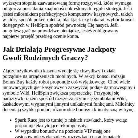
wyższym stopniu zaawansowaną formę rozgrywki, która wymaga
od gracza posiadania znajomości określonych reguł i strategii. Jeśli
jesteś miłośnikiem perfekcyjnych komputerów kasynowych, takich
w który sposób poker, ruletka, blackjack czy bakarat, wybór konsol
dostępnych w HellSpin spośród pewnością Cię nasyci. Jeśli
pragniesz grać na prawdziwe pieniądze, jesteś zobligowany
najpierw przejść przebieg ocenie konta.
Jak Działają Progresywne Jackpoty
Gwoli Rodzimych Graczy?
Złącze użytkownika kasyna wydaje się chwytliwy i działa
porządnie na urządzeniach mobilnych. W sekcji konsol rodzaju
Bonus Buy każdy robot proponuje coś wyjątkowego. Choć wiele
innowacyjnych gier kasynowych zazwyczaj podaje darmowespiny i
symbole Wild, HellSpin zwiększa poprzeczkę. Przygotuj się
narozrywki razem spośród rozszerzającymi się symbolami Wild,
kaskadowymi wygranymi iinnymi unikalnymi funkcjami. Miłośnicy
doceniają szybką pomoc, różnorodne bonusy i klimatyczną witrynę.
Spark Race jest to turniej o niskich stawkach, który wciąż
proponuje ekscytujące rekompensaty.
W wypadku bonusów na poziomie VIP mają one
zastosowanie wyłącznie w rozrywkach na automatach.