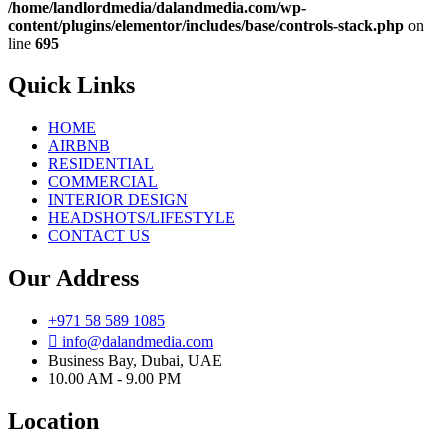
/home/landlordmedia/dalandmedia.com/wp-
content/plugins/elementor/includes/base/controls-stack.php
on
line
695
Quick Links
HOME
AIRBNB
RESIDENTIAL
COMMERCIAL
INTERIOR DESIGN
HEADSHOTS/LIFESTYLE
CONTACT US
Our Address
+971 58 589 1085
info@dalandmedia.com
Business Bay, Dubai, UAE
10.00 AM - 9.00 PM
Location