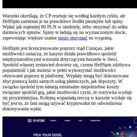
Warunki określają, że CP resetuje się według każdym cyklu, ale
HellSpin zamienia je na prawdziwe środki pieniężne lub spiny.
Wpłać jak najmniej 80 PLN w niedzielę, żeby otrzymać do setka
darmowych spinów. Spiny te ładują się na wyznaczonym slocie,
zapewniając większe szanse
może otrzymać
na wygraną.
HellSpin jest licencjonowane poprzez rząd Curaçao, jakie
możliwości oznacza, że kasyno działa prawidłowo spośród
międzynarodowymi wzorami dotyczącymi hazardu w Sieci.
Spośród własnej zestawień dowiesz się, czemu HellSpin zdobywa
popularność i jak możesz w pełni wykorzystać możliwości
oferowane poprzez tę platformę. Wypłaty mogą być dokonywane
zbyt pomocą ludzi samych usług płatniczych, jak depozyty. W
związku spośród tym istnieją minimalne niepotrzebne koszty
związane spośród grą, jakie możliwości czyni, że rozrywka wydaje
się przyjemniejsza. Kolejną wspaniałą rzeczą w kasynie wydaje się
być jest to, że fani mogą używać kryptowalut do odwiedzenia
dokonywania wpłat.