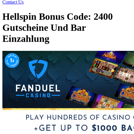
Contact Us
Hellspin Bonus Code: 2400
Gutscheine Und Bar
Einzahlung