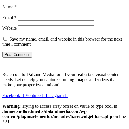
Name
*
Email
*
Website
Save my name, email, and website in this browser for the next
time I comment.
Reach out to DaLand Media for all your real estate visual content
needs. Let us help you capture stunning images and videos that
make your properties stand out!
Facebook
Youtube
Instagram
Warning
: Trying to access array offset on value of type bool in
/home/landlordmedia/dalandmedia.com/wp-
content/plugins/elementor/includes/base/widget-base.php
on line
223