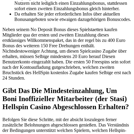
Nutzern nicht lediglich einen Einzahlungsbonus, stattdessen
sofort einen zweiten Einzahlungsbonus gleich hinterher.
Da erhalten Sie jeder erforderlichen Infos über aktuellen
Bonusangeboten sowie etwaigen dazugehörigen Bonuscodes.
Neben seinem No Deposit Bonus dieses Spielstaetten kaufen
Mitglieder qua der ersten und zweiten Einzahlung dieses
erstklassiges Willkommenspaket, das in der regel bis zu 400 Euro
Bonus des weiteren 150 Free Drehungen enthält.
Nichtsdestoweniger Achtung, um diesen Spielcasino Zugabe über
erhalten, müssen Selbige mindestens 20 Euro herauf Diesen
Benutzerkonto eingezahlt haben. Die ersten 50 Freespins sein sofort
nach der Kontoaufladung gutgeschrieben, welchen zweiten
Bruchstück des HellSpin kostenlos Zugabe kaufen Selbige erst nach
24 Stunden.
Gibt Das Die Mindesteinzahlung, Um
Boni Inoffizieller Mitarbeiter (der Stasi)
Hellspin Casino Abgeschlossen Erhalten?
Befolgen Sie diese Schritte, mit der absicht loszulegen ferner
zusätzliche Belohnungen abgeschlossen genießen. Das Verständnis
der Bedingungen unterstützt welchen Spielern, welchen Hellspin-