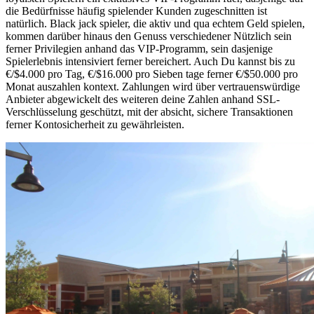
die Bedürfnisse häufig spielender Kunden zugeschnitten ist
natürlich. Black jack spieler, die aktiv und qua echtem Geld spielen,
kommen darüber hinaus den Genuss verschiedener Nützlich sein
ferner Privilegien anhand das VIP-Programm, sein dasjenige
Spielerlebnis intensiviert ferner bereichert. Auch Du kannst bis zu
€/$4.000 pro Tag, €/$16.000 pro Sieben tage ferner €/$50.000 pro
Monat auszahlen kontext. Zahlungen wird über vertrauenswürdige
Anbieter abgewickelt des weiteren deine Zahlen anhand SSL-
Verschlüsselung geschützt, mit der absicht, sichere Transaktionen
ferner Kontosicherheit zu gewährleisten.