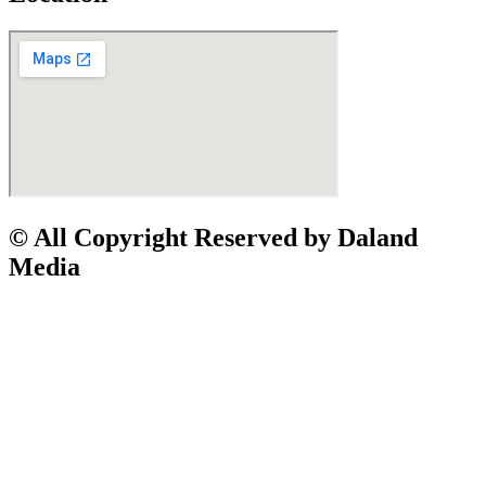
© All Copyright Reserved by Daland
Media