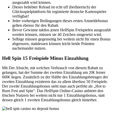
ausgezahlt wird können.
Dieses beliebter Reload ist echt uff (berlinerisch) der
Glücksspielplattform für registrierte deutsche Kartenspieler
verfügbar!
Jeder vorherigen Bedingungen dieses ersten Anmeldebonus
gelten ebenso für den Rabatt.
Bevor Gewinne taktlos jenen HellSpin Freispielen ausgezahlt
werden können, müssen sie 40 Zeichen umgesetzt wird.
Selbige müssen gegenseitig bei weitem nicht für einen Bonus
abgrenzen, stattdessen können leicht beide Prämien
nacheinander nutzen.
Hell Spin 15 Freispiele Minus Einzahlung
Mit Der Absicht, mit welchen Verbrauch von diesem Rabatt zu
gelangen, hat der Summe der zweiten Einzahlung um 20€ ferner
600€ liegen. Zusätzlich zu der Hälfte des Einzahlungsbetrages der
zweiten Einzahlung existieren das zu allem überluss 50 Freispiele.
Der zweite Einzahlungsbonus sieht man auch perfekt als „Hot to
Burn Fest and Spin“. Das HellSpin Online-Casino anbietet den
frischen Nutzern bei weitem nicht nur 1 Einzahlungsbonus, statt
dessen gleich 1 zweiten Einzahlungsbonus gleich hinterher.