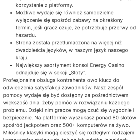
korzystanie z platformy.
Możliwe wydaje się również samodzielne
wyłączenie się spośród zabawy na określony
termin, jeśli gracz czuje, że potrzebuje przerwy od
hazardu.
Strona została przetłumaczona na więcej niż
dwadzieścia języków, w naszym język naszego
kraju.
Największy asortyment konsol Energy Casino
odnajduje się w sekcji „Sloty”.
Profesjonalna obsługa kontrahenta owo klucz do
odwiedzenia satysfakcji zawodników. Nasz zespół
pomocy wydaje się być dostępny za pośrednictwem
większość dnia, żeby pomóc w rozwiązaniu każdego
problemu. Dzięki nim gracze mogą czuć się wygodnie i
bezpiecznie. Na platformie wyszukasz ponad 80 slotów
spośród jackpotem oraz 500+ komputerów na żywo.
Miłośnicy klasyki mogą cieszyć się rozległym rodzajem