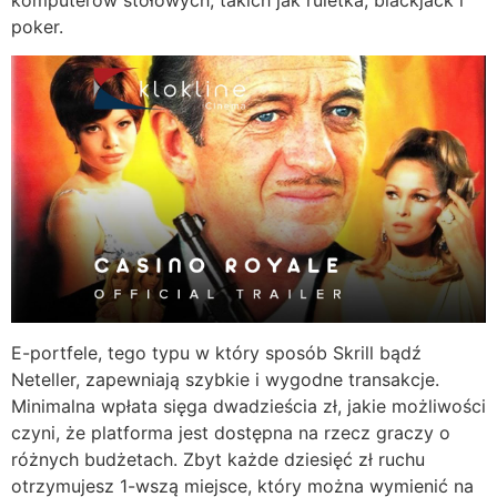
komputerów stołowych, takich jak ruletka, blackjack i
poker.
E-portfele, tego typu w który sposób Skrill bądź
Neteller, zapewniają szybkie i wygodne transakcje.
Minimalna wpłata sięga dwadzieścia zł, jakie możliwości
czyni, że platforma jest dostępna na rzecz graczy o
różnych budżetach. Zbyt każde dziesięć zł ruchu
otrzymujesz 1-wszą miejsce, który można wymienić na