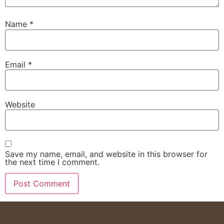
Name
*
Email
*
Website
Save my name, email, and website in this browser for
the next time I comment.