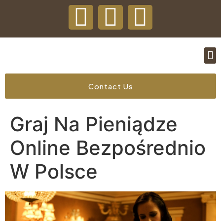
REAL ESTATE MARKETING
Contact Us
Graj Na Pieniądze
Online Bezpośrednio
W Polsce