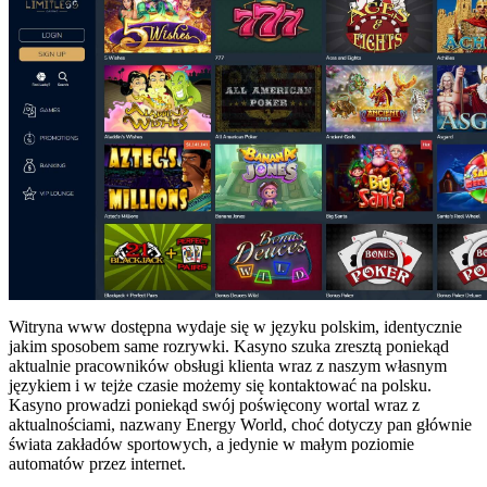
Witryna www dostępna wydaje się w języku polskim, identycznie
jakim sposobem same rozrywki. Kasyno szuka zresztą poniekąd
aktualnie pracowników obsługi klienta wraz z naszym własnym
językiem i w tejże czasie możemy się kontaktować na polsku.
Kasyno prowadzi poniekąd swój poświęcony wortal wraz z
aktualnościami, nazwany Energy World, choć dotyczy pan głównie
świata zakładów sportowych, a jedynie w małym poziomie
automatów przez internet.