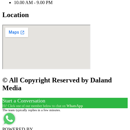
10.00 AM - 9.00 PM
Location
© All Copyright Reserved by Daland
Media
Start a Conversation
Hi! Click one of our member below to chat on
WhatsApp
The team typically replies in a few minutes.
POWERED BY