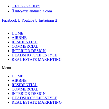
Skip
+971 58 589 1085
to
info@dalandmedia.com
content
Facebook
Youtube
Instagram
HOME
AIRBNB
RESIDENTIAL
COMMERCIAL
INTERIOR DESIGN
HEADSHOTS/LIFESTYLE
REAL ESTATE MARKETING
Menu
HOME
AIRBNB
RESIDENTIAL
COMMERCIAL
INTERIOR DESIGN
HEADSHOTS/LIFESTYLE
REAL ESTATE MARKETING