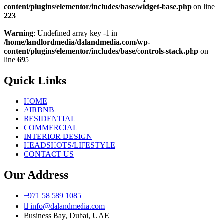
content/plugins/elementor/includes/base/widget-base.php
on line
223
Warning
: Undefined array key -1 in
/home/landlordmedia/dalandmedia.com/wp-
content/plugins/elementor/includes/base/controls-stack.php
on
line
695
Quick Links
HOME
AIRBNB
RESIDENTIAL
COMMERCIAL
INTERIOR DESIGN
HEADSHOTS/LIFESTYLE
CONTACT US
Our Address
+971 58 589 1085
info@dalandmedia.com
Business Bay, Dubai, UAE