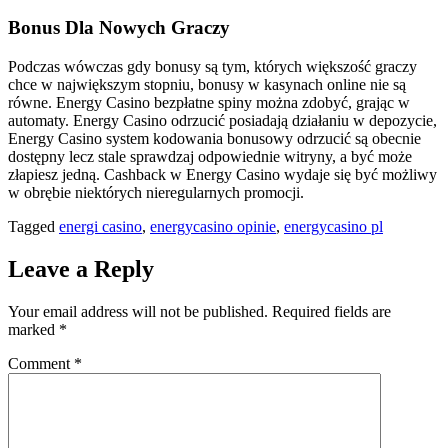
Bonus Dla Nowych Graczy
Podczas wówczas gdy bonusy są tym, których większość graczy
chce w największym stopniu, bonusy w kasynach online nie są
równe. Energy Casino bezpłatne spiny można zdobyć, grając w
automaty. Energy Casino odrzucić posiadają działaniu w depozycie,
Energy Casino system kodowania bonusowy odrzucić są obecnie
dostępny lecz stale sprawdzaj odpowiednie witryny, a być może
złapiesz jedną. Cashback w Energy Casino wydaje się być możliwy
w obrębie niektórych nieregularnych promocji.
Tagged
energi casino
,
energycasino opinie
,
energycasino pl
Leave a Reply
Your email address will not be published.
Required fields are
marked
*
Comment
*