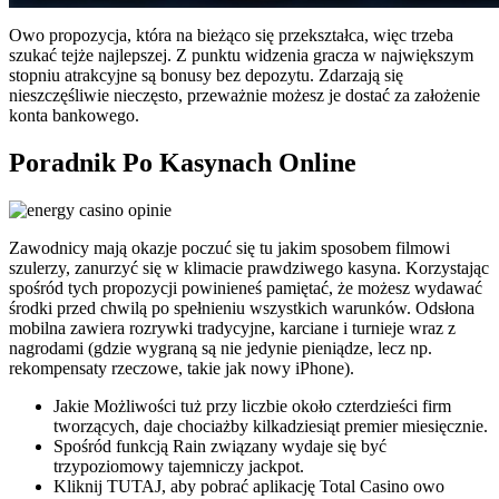
Owo propozycja, która na bieżąco się przekształca, więc trzeba
szukać tejże najlepszej. Z punktu widzenia gracza w największym
stopniu atrakcyjne są bonusy bez depozytu. Zdarzają się
nieszczęśliwie nieczęsto, przeważnie możesz je dostać za założenie
konta bankowego.
Poradnik Po Kasynach Online
Zawodnicy mają okazje poczuć się tu jakim sposobem filmowi
szulerzy, zanurzyć się w klimacie prawdziwego kasyna. Korzystając
spośród tych propozycji powinieneś pamiętać, że możesz wydawać
środki przed chwilą po spełnieniu wszystkich warunków. Odsłona
mobilna zawiera rozrywki tradycyjne, karciane i turnieje wraz z
nagrodami (gdzie wygraną są nie jedynie pieniądze, lecz np.
rekompensaty rzeczowe, takie jak nowy iPhone).
Jakie Możliwości tuż przy liczbie około czterdzieści firm
tworzących, daje chociażby kilkadziesiąt premier miesięcznie.
Spośród funkcją Rain związany wydaje się być
trzypoziomowy tajemniczy jackpot.
Kliknij TUTAJ, aby pobrać aplikację Total Casino owo