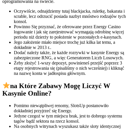
oprogramowania na świecie.
Oczywiście, odnajdziemy tutaj blackjacka, ruletkę, bakarata i
scrable, lecz odrzucić posiada nazbyt mnóstwo rodzajów tych
konsol.
Powinno Się przyznać, że oferowane przez Energy Casino
logowanie i jak się zarejestrować wymagają odrobinę więcej
periodu niż dzierży to położenie w pozostałych e-kasynach.
Jego założenie miało miejsce trochę już kilka lat temu, a
dokładnie w 2013 r..
Dodać należy także, że każde rozrywki w kasynie Energy są
zabezpieczone RNG, a więc Generatorem Liczb Losowych.
Żeby złożyć 1-wszy depozyt, powinieneś przejść poprzez 3
etapy rejestrowania się (pisaliśmy o nich wcześniej) i kliknąć
na nazwę konta w jadłospisu głównym.
na Które Zabawy Mogę Liczyć W
Kasynie Online?
Pomimo niewątpliwej renomy, SlotsUp postanowiło
dokładniej przyjrzeć się Energy.
Jedyne czegoż w tym miejscu brak, jest to dobrego systemu
tagów bądź sektora na rzecz konsol.
Na osobnych witrynach wyszukasz także sloty identycznej