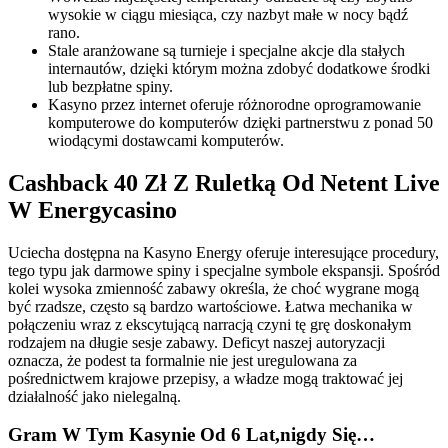
wysokie w ciągu miesiąca, czy nazbyt małe w nocy bądź
rano.
Stale aranżowane są turnieje i specjalne akcje dla stałych
internautów, dzięki którym można zdobyć dodatkowe środki
lub bezpłatne spiny.
Kasyno przez internet oferuje różnorodne oprogramowanie
komputerowe do komputerów dzięki partnerstwu z ponad 50
wiodącymi dostawcami komputerów.
Cashback 40 Zł Z Ruletką Od Netent Live
W Energycasino
Uciecha dostępna na Kasyno Energy oferuje interesujące procedury,
tego typu jak darmowe spiny i specjalne symbole ekspansji. Spośród
kolei wysoka zmienność zabawy określa, że choć wygrane mogą
być rzadsze, często są bardzo wartościowe. Łatwa mechanika w
połączeniu wraz z ekscytującą narracją czyni tę grę doskonałym
rodzajem na długie sesje zabawy. Deficyt naszej autoryzacji
oznacza, że podest ta formalnie nie jest uregulowana za
pośrednictwem krajowe przepisy, a władze mogą traktować jej
działalność jako nielegalną.
Gram W Tym Kasynie Od 6 Lat,nigdy Się…