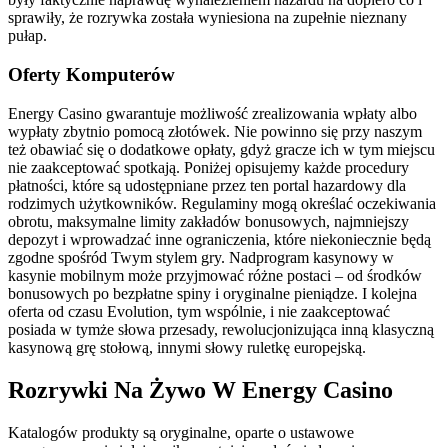
sprawiły, że rozrywka została wyniesiona na zupełnie nieznany
pułap.
Oferty Komputerów
Energy Casino gwarantuje możliwość zrealizowania wpłaty albo
wypłaty zbytnio pomocą złotówek. Nie powinno się przy naszym
też obawiać się o dodatkowe opłaty, gdyż gracze ich w tym miejscu
nie zaakceptować spotkają. Poniżej opisujemy każde procedury
płatności, które są udostępniane przez ten portal hazardowy dla
rodzimych użytkowników. Regulaminy mogą określać oczekiwania
obrotu, maksymalne limity zakładów bonusowych, najmniejszy
depozyt i wprowadzać inne ograniczenia, które niekoniecznie będą
zgodne spośród Twym stylem gry. Nadprogram kasynowy w
kasynie mobilnym może przyjmować różne postaci – od środków
bonusowych po bezpłatne spiny i oryginalne pieniądze. I kolejna
oferta od czasu Evolution, tym wspólnie, i nie zaakceptować
posiada w tymże słowa przesady, rewolucjonizująca inną klasyczną
kasynową grę stołową, innymi słowy ruletkę europejską.
Rozrywki Na Żywo W Energy Casino
Katalogów produkty są oryginalne, oparte o ustawowe