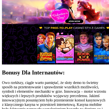
Bonusy Dla Internautów:
Owo rzekłszy, ciągle warto pamiętać, że sloty demo to świetny
sposób na przetestowanie i sprawdzenie wszelkich możliwości,
symboli i elementów mechaniki w grze. Innowacja – motor wzrostu
większych i lepszych produktów wyjąwszy precedensu. Jakimś
innowacyjnym posunięciem było przeniesienie konsol kasynowych
z klasycznego kasyna w przestrzeń internetową. Kasyna mobilne
były faktycznie naprawdę wynalezieniem hazardu na dopiero co i