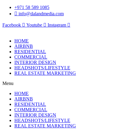
Skip
+971 58 589 1085
to
info@dalandmedia.com
content
Facebook
Youtube
Instagram
HOME
AIRBNB
RESIDENTIAL
COMMERCIAL
INTERIOR DESIGN
HEADSHOTS/LIFESTYLE
REAL ESTATE MARKETING
Menu
HOME
AIRBNB
RESIDENTIAL
COMMERCIAL
INTERIOR DESIGN
HEADSHOTS/LIFESTYLE
REAL ESTATE MARKETING