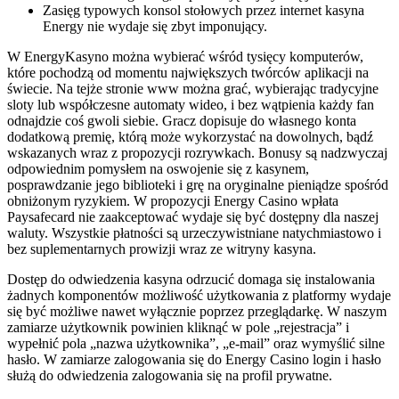
Zasięg typowych konsol stołowych przez internet kasyna
Energy nie wydaje się zbyt imponujący.
W EnergyKasyno można wybierać wśród tysięcy komputerów,
które pochodzą od momentu największych twórców aplikacji na
świecie. Na tejże stronie www można grać, wybierając tradycyjne
sloty lub współczesne automaty wideo, i bez wątpienia każdy fan
odnajdzie coś gwoli siebie. Gracz dopisuje do własnego konta
dodatkową premię, którą może wykorzystać na dowolnych, bądź
wskazanych wraz z propozycji rozrywkach. Bonusy są nadzwyczaj
odpowiednim pomysłem na oswojenie się z kasynem,
posprawdzanie jego biblioteki i grę na oryginalne pieniądze spośród
obniżonym ryzykiem. W propozycji Energy Casino wpłata
Paysafecard nie zaakceptować wydaje się być dostępny dla naszej
waluty. Wszystkie płatności są urzeczywistniane natychmiastowo i
bez suplementarnych prowizji wraz ze witryny kasyna.
Dostęp do odwiedzenia kasyna odrzucić domaga się instalowania
żadnych komponentów możliwość użytkowania z platformy wydaje
się być możliwe nawet wyłącznie poprzez przeglądarkę. W naszym
zamiarze użytkownik powinien kliknąć w pole „rejestracja” i
wypełnić pola „nazwa użytkownika”, „e-mail” oraz wymyślić silne
hasło. W zamiarze zalogowania się do Energy Casino login i hasło
służą do odwiedzenia zalogowania się na profil prywatne.