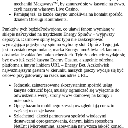
mechaniki Megaways™, by zanurzyć się w kasynie na żywo,
czyli naszym własnym Live Casino.
Pamiętaj też, że każde kasyno umożliwia na kontakt spośród
działem Obsługi Kontrahenta.
Punktów tych będziePodwojone, co ułatwi fanom wymianę w
sklepie naPrzykład na trzydziestu Energy Spinów – wyjąwszy
depozytu. Darmowe spiny tegoż typu nie zaakceptować
wymagająza pojedynczy spin na wybrany slot. Oprócz Tego, jak
jest to zostało wspomniane, marka Energy umożliwia też fanom na
obstawianie zakładów bukmacherskich. Tyle że odrzucić wydaje się
być owo już część kasyna Energy Casino, a zupełnie odrębna
platforma z innym linkiem URL – Energy Bet. Aczkolwiek
najważniejszym gestem w kierunku naszych graczy wydaje się być
celowo przygotowany na rzecz nas adres URL.
Jednostki zainteresowane skorzystaniem spośród usług
kasyna odrzucić będą musiały ograniczać się wyłącznie do
odwiedzenia wersji strony www domowej na kompy i
notebooki.
Opcję hazardu mobilnego zresztą uwzględniają coraz to
częściej recenzje kasyn.
Szlachetnej jakości partnerstwa spośród wiodącymi
dostawcami oprogramowania, danymi jakim sposobem
NetEnt i Microgaming, zapewniają najwyższą jakość konsol.