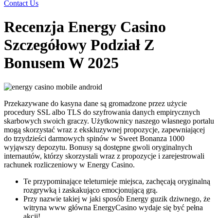
Contact Us
Recenzja Energy Casino
Szczegółowy Podział Z
Bonusem W 2025
Przekazywane do kasyna dane są gromadzone przez użycie
procedury SSL albo TLS do szyfrowania danych empirycznych
skarbowych swoich graczy. Użytkownicy naszego własnego portalu
mogą skorzystać wraz z ekskluzywnej propozycje, zapewniającej
do trzydzieści darmowych spinów w Sweet Bonanza 1000
wyjąwszy depozytu. Bonusy są dostępne gwoli oryginalnych
internautów, którzy skorzystali wraz z propozycje i zarejestrowali
rachunek rozliczeniowy w Energy Casino.
Te przypominające teleturnieje miejsca, zachęcają oryginalną
rozgrywką i zaskakująco emocjonującą grą.
Przy nazwie takiej w jaki sposób Energy guzik dziwnego, że
witryna www główna EnergyCasino wydaje się być pełna
akcji!