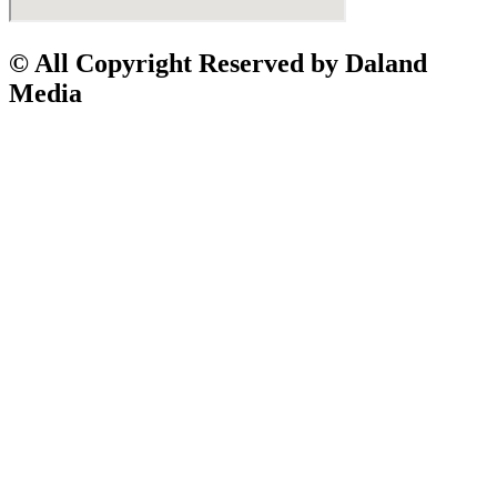
© All Copyright Reserved by Daland
Media