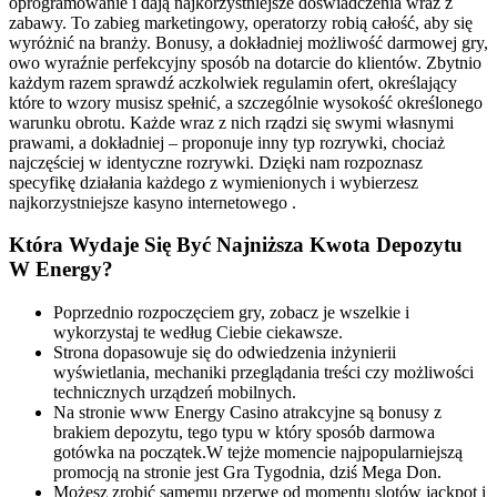
oprogramowanie i dają najkorzystniejsze doświadczenia wraz z
zabawy. To zabieg marketingowy, operatorzy robią całość, aby się
wyróżnić na branży. Bonusy, a dokładniej możliwość darmowej gry,
owo wyraźnie perfekcyjny sposób na dotarcie do klientów. Zbytnio
każdym razem sprawdź aczkolwiek regulamin ofert, określający
które to wzory musisz spełnić, a szczególnie wysokość określonego
warunku obrotu. Każde wraz z nich rządzi się swymi własnymi
prawami, a dokładniej – proponuje inny typ rozrywki, chociaż
najczęściej w identyczne rozrywki. Dzięki nam rozpoznasz
specyfikę działania każdego z wymienionych i wybierzesz
najkorzystniejsze kasyno internetowego .
Która Wydaje Się Być Najniższa Kwota Depozytu
W Energy?
Poprzednio rozpoczęciem gry, zobacz je wszelkie i
wykorzystaj te według Ciebie ciekawsze.
Strona dopasowuje się do odwiedzenia inżynierii
wyświetlania, mechaniki przeglądania treści czy możliwości
technicznych urządzeń mobilnych.
Na stronie www Energy Casino atrakcyjne są bonusy z
brakiem depozytu, tego typu w który sposób darmowa
gotówka na początek.W tejże momencie najpopularniejszą
promocją na stronie jest Gra Tygodnia, dziś Mega Don.
Możesz zrobić samemu przerwę od momentu slotów jackpot i