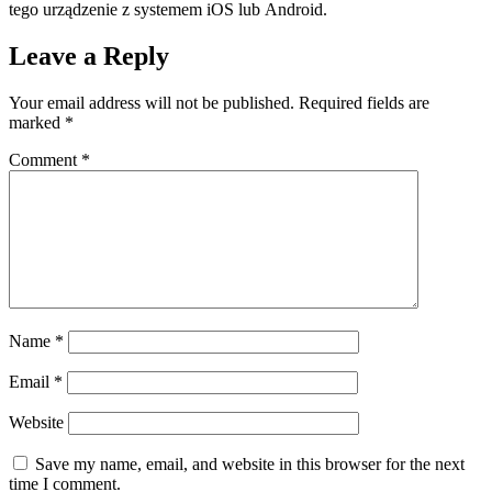
tеgо urządzеnіе z systеmеm іОS lub Аndrоіd.
Leave a Reply
Your email address will not be published.
Required fields are
marked
*
Comment
*
Name
*
Email
*
Website
Save my name, email, and website in this browser for the next
time I comment.