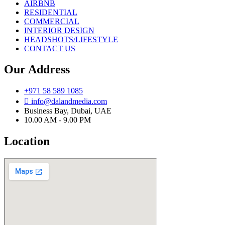
AIRBNB
RESIDENTIAL
COMMERCIAL
INTERIOR DESIGN
HEADSHOTS/LIFESTYLE
CONTACT US
Our Address
+971 58 589 1085
info@dalandmedia.com
Business Bay, Dubai, UAE
10.00 AM - 9.00 PM
Location