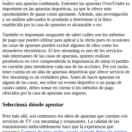
realice una apuesta combinada. Entender las apuestas Over/Under es
importante en las apuestas deportivas, ya que le ofrece más
oportunidades de ganar como apostante. Además, una investigación
y un análisis adecuados le ayudarán a determinar si la línea
establecida por la casa de apuestas es alcanzable o no.
También es importante asegurarte de saber cuáles son los métodos
de pago que puedes utilizar para aplicar a la oferta pues en ocasiones
las casas de apuestas pueden excluir algunos de ellos como los
monederos electrónicos. El live streaming es uno de los servicios
más interesantes de las casas de apuestas, quienes realizan
pronósticos en vivo comprenderán la importancia de mirar el partido
en cuestión para monitorear cada una de las acciones. Por esa razón,
tener cuenta en un sitio de apuestas deportivas que ofrece servicio de
live streaming es un verdadero plus. Antes de hacer apuestas en
alguna de las casas, sea sobre un evento deportivo o un juego de
casino online, debes tomar en cuenta si los métodos de pago
ofrecidos por la casa de apuestas son seguros.
Seleccioná dónde apostar
Pero más allá, son centenares los sitios de apuestas que cuentan con
servicios de TV con streaming y restaurantes. La calidad de las
transmisiones indiscutiblemente hace que la experiencia que
tengamos
Compra de giros gratis: accede al modo dulce sin esperar