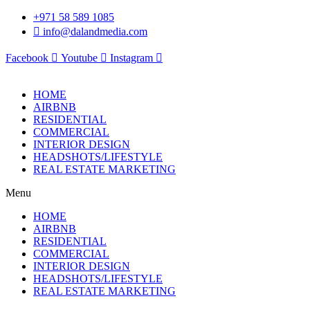
Skip
+971 58 589 1085
to
info@dalandmedia.com
content
Facebook
Youtube
Instagram
HOME
AIRBNB
RESIDENTIAL
COMMERCIAL
INTERIOR DESIGN
HEADSHOTS/LIFESTYLE
REAL ESTATE MARKETING
Menu
HOME
AIRBNB
RESIDENTIAL
COMMERCIAL
INTERIOR DESIGN
HEADSHOTS/LIFESTYLE
REAL ESTATE MARKETING