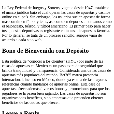
La Ley Federal de Juegos y Sorteos, vigente desde 1947, establece
el marco jurídico bajo el cual operan las casas de apuestas y casinos
online en el país. Sin embargo, los usuarios suelen apostar de forma
más común en fútbol y tenis, así como en deportes americanos como
el baloncesto, béisbol y fútbol americano. El primer paso para hacer
tus apuestas deportivas es registrarte en tu casa de apuestas favorita.
Por lo general, se trata de un proceso sencillo, aunque varía de
acuerdo a cada sitio web.
Bono de Bienvenida con Depósito
Esta política de “conocer a los clientes” (KYC) por parte de las
casas de apuestas en Mexico es un paso extra de seguridad que
brinda tranquilidad y transparencia. Considerada una de las casas de
apuestas más populares del mundo, Bet365 marca presencia
internacional, incluso en México, donde ya es una de las mayores
referencias cuando hablamos de apuestas online. Esta casa de
apuestas ofrece además diversos bonos y promociones para que los
jugadores se la pasen bien jugando. Las casas de apuestas no son
organizaciones benéficas, sino empresas que pretenden obtener
beneficios de las cuotas que ofrecen.
Leave a Reply