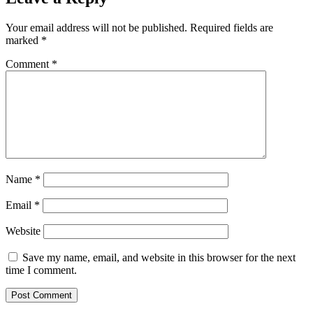
Your email address will not be published.
Required fields are
marked
*
Comment
*
Name
*
Email
*
Website
Save my name, email, and website in this browser for the next
time I comment.