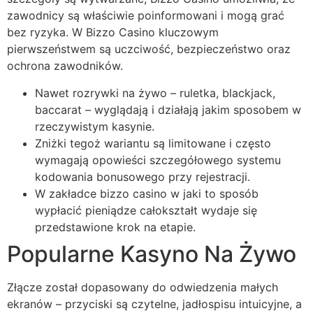
zawodnicy są właściwie poinformowani i mogą grać
bez ryzyka. W Bizzo Casino kluczowym
pierwszeństwem są uczciwość, bezpieczeństwo oraz
ochrona zawodników.
Nawet rozrywki na żywo – ruletka, blackjack,
baccarat – wyglądają i działają jakim sposobem w
rzeczywistym kasynie.
Zniżki tegoż wariantu są limitowane i często
wymagają opowieści szczegółowego systemu
kodowania bonusowego przy rejestracji.
W zakładce bizzo casino w jaki to sposób
wypłacić pieniądze całokształt wydaje się
przedstawione krok na etapie.
Popularne Kasyno Na Żywo
Złącze został dopasowany do odwiedzenia małych
ekranów – przyciski są czytelne, jadłospisu intuicyjne, a