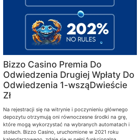
Bizzo Casino Premia Do
Odwiedzenia Drugiej Wpłaty Do
Odwiedzenia 1-wsząDwieście
Zł
Na rejestracji się na witrynie i poczynieniu głównego
depozytu otrzymują oni równoczesne środki na grę,
które mogą wykorzystać na wybranych automatach i
stołach. Bizzo Casino, uruchomione w 2021 roku
kalendarzowego, zdaje się w pełni funkcjonalną