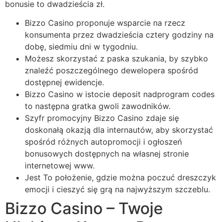
bonusie to dwadzieścia zł.
Bizzo Casino proponuje wsparcie na rzecz
konsumenta przez dwadzieścia cztery godziny na
dobę, siedmiu dni w tygodniu.
Możesz skorzystać z paska szukania, by szybko
znaleźć poszczególnego dewelopera spośród
dostępnej ewidencje.
Bizzo Casino w istocie deposit nadprogram codes
to następna gratka gwoli zawodników.
Szyfr promocyjny Bizzo Casino zdaje się
doskonałą okazją dla internautów, aby skorzystać
spośród różnych autopromocji i ogłoszeń
bonusowych dostępnych na własnej stronie
internetowej www.
Jest To położenie, gdzie można poczuć dreszczyk
emocji i cieszyć się grą na najwyższym szczeblu.
Bizzo Casino – Twoje