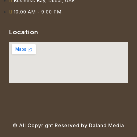
Business Bay, Dubai, UAE
10.00 AM - 9.00 PM
Location
© All Copyright Reserved by Daland Media