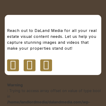
Reach out to DaLand Media for all your real
estate visual content needs. Let us help you
capture stunning images and videos that
make your properties stand out!
Warning
: Trying to access array offset on value of type bool
in
/home/landlordmedia/dalandmedia.com/wp-