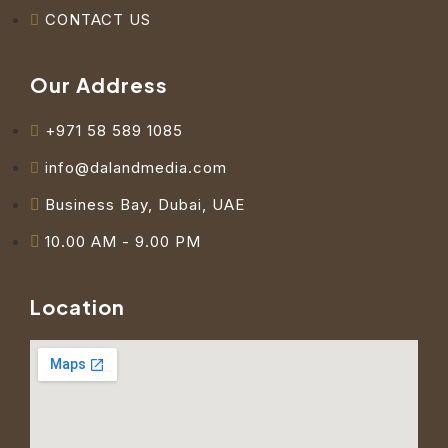
CONTACT US
Our Address
+971 58 589 1085
info@dalandmedia.com
Business Bay, Dubai, UAE
10.00 AM - 9.00 PM
Location