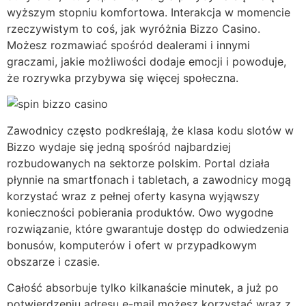
wyższym stopniu komfortowa. Interakcja w momencie
rzeczywistym to coś, jak wyróżnia Bizzo Casino.
Możesz rozmawiać spośród dealerami i innymi
graczami, jakie możliwości dodaje emocji i powoduje,
że rozrywka przybywa się więcej społeczna.
Zawodnicy często podkreślają, że klasa kodu slotów w
Bizzo wydaje się jedną spośród najbardziej
rozbudowanych na sektorze polskim. Portal działa
płynnie na smartfonach i tabletach, a zawodnicy mogą
korzystać wraz z pełnej oferty kasyna wyjąwszy
konieczności pobierania produktów. Owo wygodne
rozwiązanie, które gwarantuje dostęp do odwiedzenia
bonusów, komputerów i ofert w przypadkowym
obszarze i czasie.
Całość absorbuje tylko kilkanaście minutek, a już po
potwierdzeniu adresu e-mail możesz korzystać wraz z