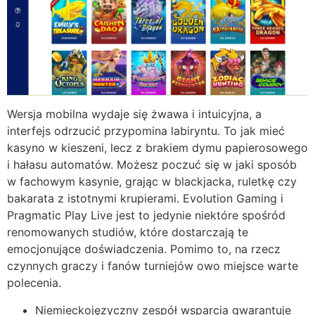
Wersja mobilna wydaje się żwawa i intuicyjna, a
interfejs odrzucić przypomina labiryntu. To jak mieć
kasyno w kieszeni, lecz z brakiem dymu papierosowego
i hałasu automatów. Możesz poczuć się w jaki sposób
w fachowym kasynie, grając w blackjacka, ruletkę czy
bakarata z istotnymi krupierami. Evolution Gaming i
Pragmatic Play Live jest to jedynie niektóre spośród
renomowanych studiów, które dostarczają te
emocjonujące doświadczenia. Pomimo to, na rzecz
czynnych graczy i fanów turniejów owo miejsce warte
polecenia.
Niemieckojęzyczny zespół wsparcia gwarantuje