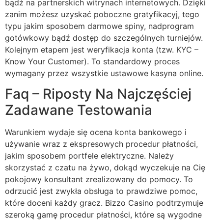
bądź na partnerskich witrynach internetowych. Dzięki
zanim możesz uzyskać poboczne gratyfikacyj, tego
typu jakim sposobem darmowe spiny, nadprogram
gotówkowy bądź dostęp do szczególnych turniejów.
Kolejnym etapem jest weryfikacja konta (tzw. KYC –
Know Your Customer). To standardowy proces
wymagany przez wszystkie ustawowe kasyna online.
Faq – Riposty Na Najczęściej
Zadawane Testowania
Warunkiem wydaje się ocena konta bankowego i
używanie wraz z ekspresowych procedur płatności,
jakim sposobem portfele elektryczne. Należy
skorzystać z czatu na żywo, dokąd wyczekuje na Cię
pokojowy konsultant zrealizowany do pomocy. To
odrzucić jest zwykła obsługa to prawdziwe pomoc,
które doceni każdy gracz. Bizzo Casino podtrzymuje
szeroką gamę procedur płatności, które są wygodne