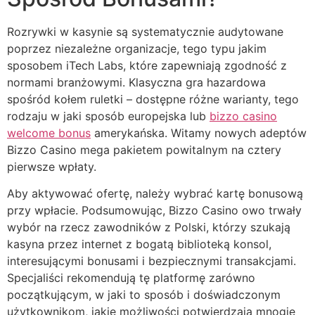
Rozrywki w kasynie są systematycznie audytowane
poprzez niezależne organizacje, tego typu jakim
sposobem iTech Labs, które zapewniają zgodność z
normami branżowymi. Klasyczna gra hazardowa
spośród kołem ruletki – dostępne różne warianty, tego
rodzaju w jaki sposób europejska lub
bizzo casino
welcome bonus
amerykańska. Witamy nowych adeptów
Bizzo Casino mega pakietem powitalnym na cztery
pierwsze wpłaty.
Aby aktywować ofertę, należy wybrać kartę bonusową
przy wpłacie. Podsumowując, Bizzo Casino owo trwały
wybór na rzecz zawodników z Polski, którzy szukają
kasyna przez internet z bogatą biblioteką konsol,
interesującymi bonusami i bezpiecznymi transakcjami.
Specjaliści rekomendują tę platformę zarówno
początkującym, w jaki to sposób i doświadczonym
użytkownikom, jakie możliwości potwierdzają mnogie