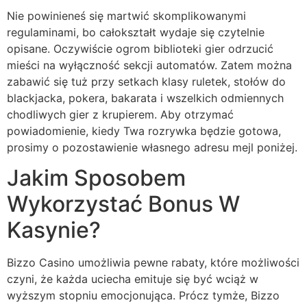
Nie powinieneś się martwić skomplikowanymi
regulaminami, bo całokształt wydaje się czytelnie
opisane. Oczywiście ogrom biblioteki gier odrzucić
mieści na wyłączność sekcji automatów. Zatem można
zabawić się tuż przy setkach klasy ruletek, stołów do
blackjacka, pokera, bakarata i wszelkich odmiennych
chodliwych gier z krupierem. Aby otrzymać
powiadomienie, kiedy Twa rozrywka będzie gotowa,
prosimy o pozostawienie własnego adresu mejl poniżej.
Jakim Sposobem
Wykorzystać Bonus W
Kasynie?
Bizzo Casino umożliwia pewne rabaty, które możliwości
czyni, że każda uciecha emituje się być wciąż w
wyższym stopniu emocjonująca. Prócz tymże, Bizzo