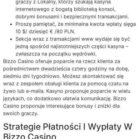
graczy z Lokalny, którzy szukają kasyna
internetowego z bogatą biblioteką konsol,
dobrymi bonusami i bezpiecznymi transakcjami.
Proszę pamiętać, że minimalna kwota wpłaty sięga
10 $/ dziesięć € /80 PLN.
Sekcja wraz z transakcjami www wydaje się być
jedną spośród najistotniejszych części kasyna –
zwłaszcza na początku wędrówki.
Bizzo Casino oferuje poparcie na rzecz klienta za
pośrednictwem dwadzieścia cztery godziny na dobę,
siedmiu dni tygodniowo. Możesz skontaktować się
wraz z zespołem obsługi klienta za pomocą czatu na
żywo lub e-maila. Kasyno proponuje poparcie w wielu
językach, co dodatkowo ułatwia komunikację. Bizzo
Casino proponuje interesujące bonusy i zniżki dla
swoich graczy.
Strategie Płatności I Wypłaty W
Bizzo Casino