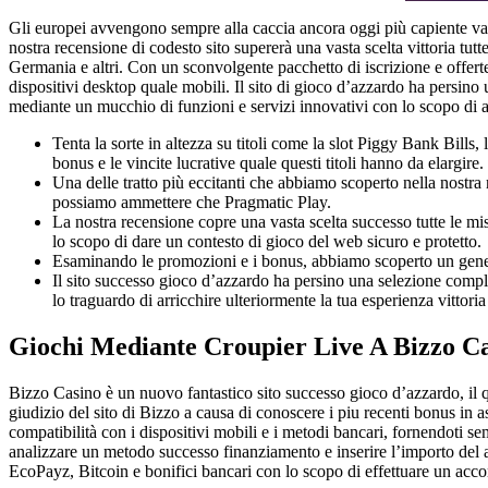
Gli europei avvengono sempre alla caccia ancora oggi più capiente vari
nostra recensione di codesto sito supererà una vasta scelta vittoria tutt
Germania e altri. Con un sconvolgente pacchetto di iscrizione e offerte
dispositivi desktop quale mobili. Il sito di gioco d’azzardo ha persino
mediante un mucchio di funzioni e servizi innovativi con lo scopo di a
Tenta la sorte in altezza su titoli come la slot Piggy Bank Bills,
bonus e le vincite lucrative quale questi titoli hanno da elargire.
Una delle tratto più eccitanti che abbiamo scoperto nella nostr
possiamo ammettere che Pragmatic Play.
La nostra recensione copre una vasta scelta successo tutte le mis
lo scopo di dare un contesto di gioco del web sicuro e protetto.
Esaminando le promozioni e i bonus, abbiamo scoperto un gener
Il sito successo gioco d’azzardo ha persino una selezione complet
lo traguardo di arricchire ulteriormente la tua esperienza vittori
Giochi Mediante Croupier Live A Bizzo C
Bizzo Casino è un nuovo fantastico sito successo gioco d’azzardo, il q
giudizio del sito di Bizzo a causa di conoscere i piu recenti bonus in a
compatibilità con i dispositivi mobili e i metodi bancari, fornendoti s
analizzare un metodo successo finanziamento e inserire l’importo del ac
EcoPayz, Bitcoin e bonifici bancari con lo scopo di effettuare un acco