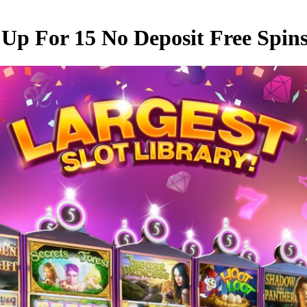
 Up For 15 No Deposit Free Spin