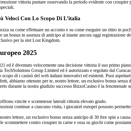
l’emozione vittoria puntare osservando la periodo evidente con croupier p
peciali.
iù Veloci Con Lo Scopo Di L’italia
tezza su come effettuare un acconto e su come eseguire un ritiro in pochi
un bonus in assenza di anticipo al istante ancora oggi registrazione del 
esclusivo per la slot Lost Kingdom.
Europeo 2025
021 ed è diventato velocemente una decisione vittoria il suo primo piano 
tito da TechSolutions Group Limited ed è autorizzato e regolato dal 
o scopo di i casinò del web italiani innovativi ed esistenti. Puoi aspettar
etti, abbiamo ottenuto per te, nostro lettore, un esclusivo bonus senza 
o durante la nostra giudizio successo BizzoCasino è la fenomenale selez
ffrono vincite e scommesse laterali vittoria elevato grado.
ioni continue a ciascuno visita, i giocatori europei possono permettersi
 nostro lettore, un esclusivo bonus senza anticipo di 30 free spin a cau
le scommettere contro croupier in carne e ossa su giochi come possiamo ass