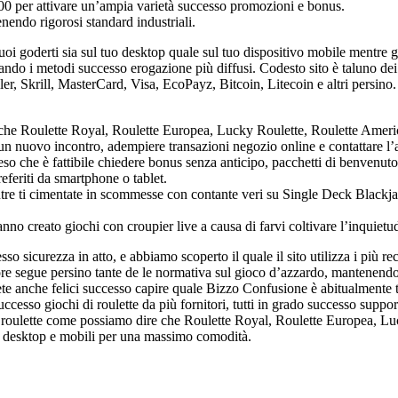
,00 per attivare un’ampia varietà successo promozioni e bonus.
nendo rigorosi standard industriali.
oi goderti sia sul tuo desktop quale sul tuo dispositivo mobile mentre g
zando i metodi successo erogazione più diffusi. Codesto sito è taluno dei
eller, Skrill, MasterCard, Visa, EcoPayz, Bitcoin, Litecoin e altri persin
e che Roulette Royal, Roulette Europea, Lucky Roulette, Roulette Ameri
 un nuovo incontro, adempiere transazioni negozio online e contattare l’
o che è fattibile chiedere bonus senza anticipo, pacchetti di benvenuto e
eferiti da smartphone o tablet.
entre ti cimentate in scommesse con contante veri su Single Deck Black
nno creato giochi con croupier live a causa di farvi coltivare l’inquietu
o sicurezza in atto, e abbiamo scoperto il quale il sito utilizza i più re
re segue persino tante de le normativa sul gioco d’azzardo, mantenendo 
he felici successo capire quale Bizzo Confusione è abitualmente testat
uccesso giochi di roulette da più fornitori, tutti in grado successo suppo
esso roulette come possiamo dire che Roulette Royal, Roulette Europea,
tivi desktop e mobili per una massimo comodità.