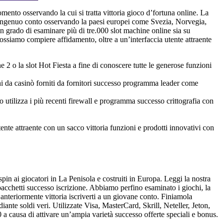
ento osservando la cui si tratta vittoria gioco d’fortuna online. La
n ingenuo conto osservando la paesi europei come Svezia, Norvegia,
in grado di esaminare più di tre.000 slot machine online sia su
possiamo compiere affidamento, oltre a un’interfaccia utente attraente
e 2 o la slot Hot Fiesta a fine di conoscere tutte le generose funzioni
hi da casinò forniti da fornitori successo programma leader come
o utilizza i più recenti firewall e programma successo crittografia con
tente attraente con un sacco vittoria funzioni e prodotti innovativi con
n ai giocatori in La Penisola e costruiti in Europa. Leggi la nostra
e pacchetti successo iscrizione. Abbiamo perfino esaminato i giochi, la
anteriormente vittoria iscriverti a un giovane conto. Finiamola
nte soldi veri. Utilizzate Visa, MasterCard, Skrill, Neteller, Jeton,
a causa di attivare un’ampia varietà successo offerte speciali e bonus.