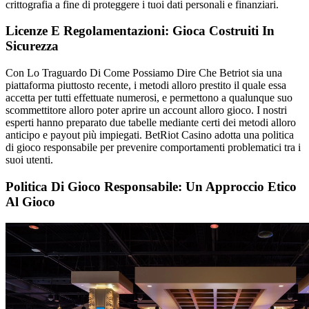
crittografia a fine di proteggere i tuoi dati personali e finanziari.
Licenze E Regolamentazioni: Gioca Costruiti In
Sicurezza
Con Lo Traguardo Di Come Possiamo Dire Che Betriot sia una
piattaforma piuttosto recente, i metodi alloro prestito il quale essa
accetta per tutti effettuate numerosi, e permettono a qualunque suo
scommettitore alloro poter aprire un account alloro gioco. I nostri
esperti hanno preparato due tabelle mediante certi dei metodi alloro
anticipo e payout più impiegati. BetRiot Casino adotta una politica
di gioco responsabile per prevenire comportamenti problematici tra i
suoi utenti.
Politica Di Gioco Responsabile: Un Approccio Etico
Al Gioco