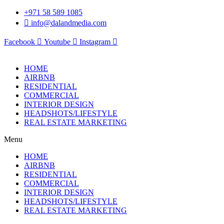
Skip
+971 58 589 1085
to
info@dalandmedia.com
content
Facebook
Youtube
Instagram
HOME
AIRBNB
RESIDENTIAL
COMMERCIAL
INTERIOR DESIGN
HEADSHOTS/LIFESTYLE
REAL ESTATE MARKETING
Menu
HOME
AIRBNB
RESIDENTIAL
COMMERCIAL
INTERIOR DESIGN
HEADSHOTS/LIFESTYLE
REAL ESTATE MARKETING