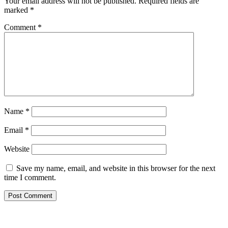
Your email address will not be published.
Required fields are
marked
*
Comment
*
Name
*
Email
*
Website
Save my name, email, and website in this browser for the next
time I comment.