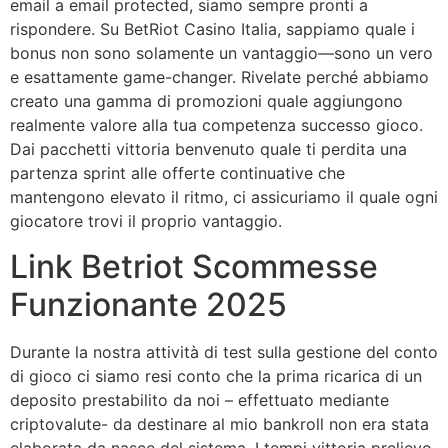
email a email protected, siamo sempre pronti a
rispondere. Su BetRiot Casino Italia, sappiamo quale i
bonus non sono solamente un vantaggio—sono un vero
e esattamente game-changer. Rivelate perché abbiamo
creato una gamma di promozioni quale aggiungono
realmente valore alla tua competenza successo gioco.
Dai pacchetti vittoria benvenuto quale ti perdita una
partenza sprint alle offerte continuative che
mantengono elevato il ritmo, ci assicuriamo il quale ogni
giocatore trovi il proprio vantaggio.
Link Betriot Scommesse
Funzionante 2025
Durante la nostra attività di test sulla gestione del conto
di gioco ci siamo resi conto che la prima ricarica di un
deposito prestabilito da noi – effettuato mediante
criptovalute- da destinare al mio bankroll non era stata
elaborata da nasce del sistema. I tempi vittoria prelievo