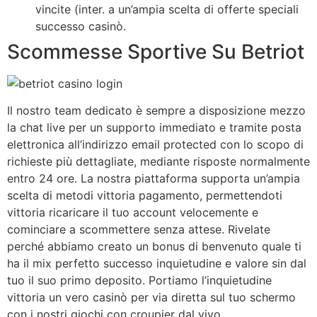
vincite (inter. a un’ampia scelta di offerte speciali
successo casinò.
Scommesse Sportive Su Betriot
Il nostro team dedicato è sempre a disposizione mezzo
la chat live per un supporto immediato e tramite posta
elettronica all’indirizzo email protected con lo scopo di
richieste più dettagliate, mediante risposte normalmente
entro 24 ore. La nostra piattaforma supporta un’ampia
scelta di metodi vittoria pagamento, permettendoti
vittoria ricaricare il tuo account velocemente e
cominciare a scommettere senza attese. Rivelate
perché abbiamo creato un bonus di benvenuto quale ti
ha il mix perfetto successo inquietudine e valore sin dal
tuo il suo primo deposito. Portiamo l’inquietudine
vittoria un vero casinò per via diretta sul tuo schermo
con i nostri giochi con croupier dal vivo.