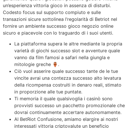
un’esperienza vittoria gioco in assenza di disturbi.
Codesto focus sul supporto compiuto e sulle
transazioni sicure sottolinea l’regolarità di Betriot nel
fornire un ambiente successo gioco negozio online
sicuro e piacevole con lo traguardo di i suoi utenti.
La piattaforma supera le altre mediante la propria
varietà di giochi successo slot e avventure quale
vanno da film famosi a safari nella giungla e
mitologie greche 🏺.
Ciò vuol asserire quale successo tante de le tue
vincite avrai una contezza successo alto levatura
della ricompensa costruiti in denaro reali, stimato
in proporzione alle tue puntate.
Ti memoria il quale qualsivoglia i casinò sono
provvisti successo un pacchetto promozionale che
dovrai continuamente accertare autonomamente.
Al BetRiot Confusione, amiamo elargire ai nostri
interessati vittoria criptovalute un beneficio