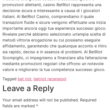
promozioni allettanti, casino BetRiot rappresenta una
decisione sicura e interessante a causa di i giocatori
italiani. Al BetRiot Casino, comprendiamo il quale
transazioni fluide e sicure vengono effettuate una inizia
importante ancora oggi tua esperienza successo gioco.
Rivelate perché abbiamo selezionato un’ampia scelta di
metodi vittoria erogazione su cui possiamo eseguire
affidamento, garantendo che qualunque acconto e ritiro
sia rapido, deciso e in assenza di problemi. Al BetRiot
Scompiglio, ci impegniamo a finanziare alta l’alterazione
mediante promozioni regolari che offrono un notevole
valore e migliorano la tua competenza successo gioco.
Tagged
bet riot
,
betriot recensioni
Leave a Reply
Your email address will not be published.
Required
fields are marked
*