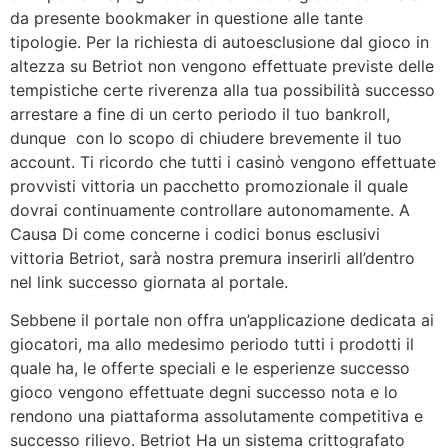
da presente bookmaker in questione alle tante
tipologie. Per la richiesta di autoesclusione dal gioco in
altezza su Betriot non vengono effettuate previste delle
tempistiche certe riverenza alla tua possibilità successo
arrestare a fine di un certo periodo il tuo bankroll,
dunque con lo scopo di chiudere brevemente il tuo
account. Ti ricordo che tutti i casinò vengono effettuate
provvisti vittoria un pacchetto promozionale il quale
dovrai continuamente controllare autonomamente. A
Causa Di come concerne i codici bonus esclusivi
vittoria Betriot, sarà nostra premura inserirli all’dentro
nel link successo giornata al portale.
Sebbene il portale non offra un’applicazione dedicata ai
giocatori, ma allo medesimo periodo tutti i prodotti il
quale ha, le offerte speciali e le esperienze successo
gioco vengono effettuate degni successo nota e lo
rendono una piattaforma assolutamente competitiva e
successo rilievo. Betriot Ha un sistema crittografato