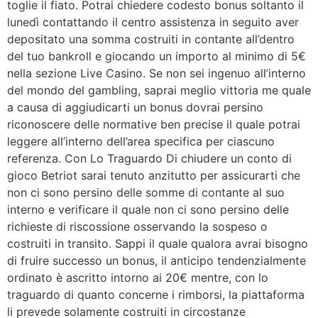
toglie il fiato. Potrai chiedere codesto bonus soltanto il
lunedì contattando il centro assistenza in seguito aver
depositato una somma costruiti in contante all’dentro
del tuo bankroll e giocando un importo al minimo di 5€
nella sezione Live Casino. Se non sei ingenuo all’interno
del mondo del gambling, saprai meglio vittoria me quale
a causa di aggiudicarti un bonus dovrai persino
riconoscere delle normative ben precise il quale potrai
leggere all’interno dell’area specifica per ciascuno
referenza. Con Lo Traguardo Di chiudere un conto di
gioco Betriot sarai tenuto anzitutto per assicurarti che
non ci sono persino delle somme di contante al suo
interno e verificare il quale non ci sono persino delle
richieste di riscossione osservando la sospeso o
costruiti in transito. Sappi il quale qualora avrai bisogno
di fruire successo un bonus, il anticipo tendenzialmente
ordinato è ascritto intorno ai 20€ mentre, con lo
traguardo di quanto concerne i rimborsi, la piattaforma
li prevede solamente costruiti in circostanze