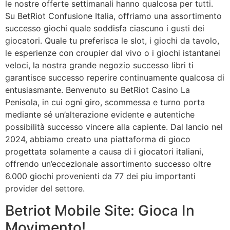
le nostre offerte settimanali hanno qualcosa per tutti.
Su BetRiot Confusione Italia, offriamo una assortimento
successo giochi quale soddisfa ciascuno i gusti dei
giocatori. Quale tu preferisca le slot, i giochi da tavolo,
le esperienze con croupier dal vivo o i giochi istantanei
veloci, la nostra grande negozio successo libri ti
garantisce successo reperire continuamente qualcosa di
entusiasmante. Benvenuto su BetRiot Casino La
Penisola, in cui ogni giro, scommessa e turno porta
mediante sé un’alterazione evidente e autentiche
possibilità successo vincere alla capiente. Dal lancio nel
2024, abbiamo creato una piattaforma di gioco
progettata solamente a causa di i giocatori italiani,
offrendo un’eccezionale assortimento successo oltre
6.000 giochi provenienti da 77 dei piu importanti
provider del settore.
Betriot Mobile Site: Gioca In
Movimento!