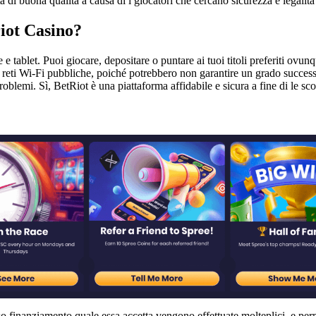
 di buona qualita a causa di i giocatori che cercano sicurezza e legalità 
iot Casino?
 e tablet. Puoi giocare, depositare o puntare ai tuoi titoli preferiti ovu
reti Wi-Fi pubbliche, poiché potrebbero non garantire un grado successo
za problemi. Sì, BetRiot è una piattaforma affidabile e sicura a fine di 
sso finanziamento quale essa accetta vengono effettuate molteplici, e pe