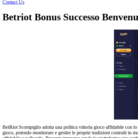
Contact Us
Betriot Bonus Successo Benvenut
BetRiot Scompiglio adotta una politica vittoria gioco affidabile con l
gioco, potendo monitorare e gestire le proprie tradizioni costruiti in m