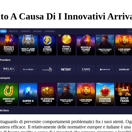
o A Causa Di I Innovativi Arriva
o traguardo di prevenire comportamenti problematici fra i suoi utenti. 
aniera efficace. Il relativamente delle normative europee e italiane è un