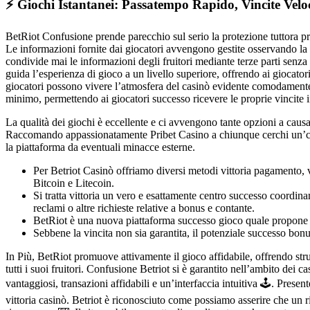
⚡ Giochi Istantanei: Passatempo Rapido, Vincite Velo
BetRiot Confusione prende parecchio sul serio la protezione tuttora priv
Le informazioni fornite dai giocatori avvengono gestite osservando la 
condivide mai le informazioni degli fruitori mediante terze parti senza 
guida l’esperienza di gioco a un livello superiore, offrendo ai giocator
giocatori possono vivere l’atmosfera del casinò evidente comodamente d
minimo, permettendo ai giocatori successo ricevere le proprie vincite 
La qualità dei giochi è eccellente e ci avvengono tante opzioni a causa
Raccomando appassionatamente Pribet Casino a chiunque cerchi un’compet
la piattaforma da eventuali minacce esterne.
Per Betriot Casinò offriamo diversi metodi vittoria pagamento, ve
Bitcoin e Litecoin.
Si tratta vittoria un vero e esattamente centro successo coordina
reclami o altre richieste relative a bonus e contante.
BetRiot è una nuova piattaforma successo gioco quale propone un
Sebbene la vincita non sia garantita, il potenziale successo bonu
In Più, BetRiot promuove attivamente il gioco affidabile, offrendo stru
tutti i suoi fruitori. Confusione Betriot si è garantito nell’ambito dei 
vantaggiosi, transazioni affidabili e un’interfaccia intuitiva 🕹️. Pre
vittoria casinò. Betriot è riconosciuto come possiamo asserire che un r