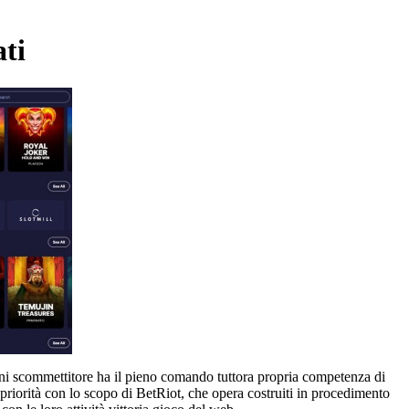
ti
Ogni scommettitore ha il pieno comando tuttora propria competenza di
a priorità con lo scopo di BetRiot, che opera costruiti in procedimento