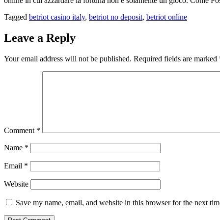
online in cui azzardare la fortuna non è solamente un gioco. Come Possi
Tagged
betriot casino italy
,
betriot no deposit
,
betriot online
Leave a Reply
Your email address will not be published.
Required fields are marked
Comment
*
Name
*
Email
*
Website
Save my name, email, and website in this browser for the next ti