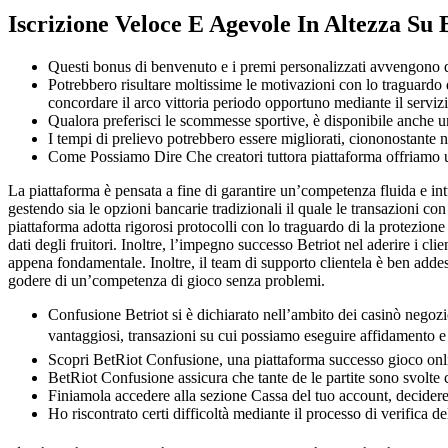
Iscrizione Veloce E Agevole In Altezza Su 
Questi bonus di benvenuto e i premi personalizzati avvengono de
Potrebbero risultare moltissime le motivazioni con lo traguardo
concordare il arco vittoria periodo opportuno mediante il servizio
Qualora preferisci le scommesse sportive, è disponibile anche u
I tempi di prelievo potrebbero essere migliorati, ciononostant
Come Possiamo Dire Che creatori tuttora piattaforma offriamo un’
La piattaforma è pensata a fine di garantire un’competenza fluida e intu
gestendo sia le opzioni bancarie tradizionali il quale le transazioni co
piattaforma adotta rigorosi protocolli con lo traguardo di la protezione
dati degli fruitori. Inoltre, l’impegno successo Betriot nel aderire i cli
appena fondamentale. Inoltre, il team di supporto clientela è ben addes
godere di un’competenza di gioco senza problemi.
Confusione Betriot si è dichiarato nell’ambito dei casinò negozio
vantaggiosi, transazioni su cui possiamo eseguire affidamento e u
Scopri BetRiot Confusione, una piattaforma successo gioco onlin
BetRiot Confusione assicura che tante de le partite sono svolte co
Finiamola accedere alla sezione Cassa del tuo account, decidere i
Ho riscontrato certi difficoltà mediante il processo di verifica de