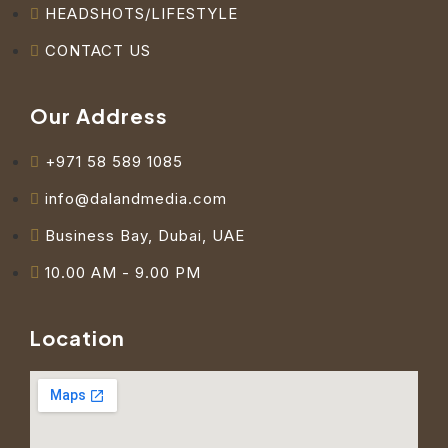
HEADSHOTS/LIFESTYLE
CONTACT US
Our Address
+971 58 589 1085
info@dalandmedia.com
Business Bay, Dubai, UAE
10.00 AM - 9.00 PM
Location