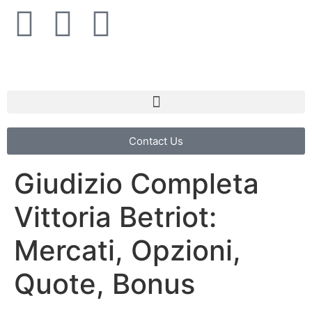
Contact Us
Giudizio Completa
Vittoria Betriot:
Mercati, Opzioni,
Quote, Bonus