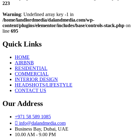
223
Warning
: Undefined array key -1 in
/home/landlordmedia/dalandmedia.com/wp-
content/plugins/elementor/includes/base/controls-stack.php
on
line
695
Quick Links
HOME
AIRBNB
RESIDENTIAL
COMMERCIAL
INTERIOR DESIGN
HEADSHOTS/LIFESTYLE
CONTACT US
Our Address
+971 58 589 1085
info@dalandmedia.com
Business Bay, Dubai, UAE
10.00 AM - 9.00 PM