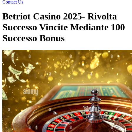
Contact Us
Betriot Casino 2025- Rivolta
Successo Vincite Mediante 100
Successo Bonus