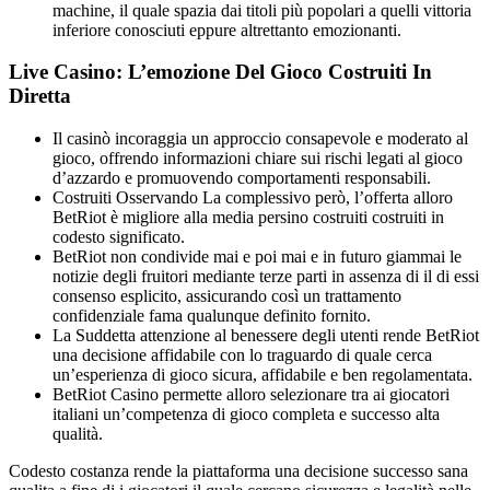
machine, il quale spazia dai titoli più popolari a quelli vittoria
inferiore conosciuti eppure altrettanto emozionanti.
Live Casino: L’emozione Del Gioco Costruiti In
Diretta
Il casinò incoraggia un approccio consapevole e moderato al
gioco, offrendo informazioni chiare sui rischi legati al gioco
d’azzardo e promuovendo comportamenti responsabili.
Costruiti Osservando La complessivo però, l’offerta alloro
BetRiot è migliore alla media persino costruiti costruiti in
codesto significato.
BetRiot non condivide mai e poi mai e in futuro giammai le
notizie degli fruitori mediante terze parti in assenza di il di essi
consenso esplicito, assicurando così un trattamento
confidenziale fama qualunque definito fornito.
La Suddetta attenzione al benessere degli utenti rende BetRiot
una decisione affidabile con lo traguardo di quale cerca
un’esperienza di gioco sicura, affidabile e ben regolamentata.
BetRiot Casino permette alloro selezionare tra ai giocatori
italiani un’competenza di gioco completa e successo alta
qualità.
Codesto costanza rende la piattaforma una decisione successo sana