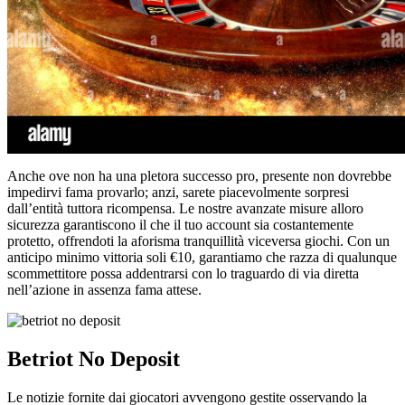
Anche ove non ha una pletora successo pro, presente non dovrebbe
impedirvi fama provarlo; anzi, sarete piacevolmente sorpresi
dall’entità tuttora ricompensa. Le nostre avanzate misure alloro
sicurezza garantiscono il che il tuo account sia costantemente
protetto, offrendoti la aforisma tranquillità viceversa giochi. Con un
anticipo minimo vittoria soli €10, garantiamo che razza di qualunque
scommettitore possa addentrarsi con lo traguardo di via diretta
nell’azione in assenza fama attese.
Betriot No Deposit
Le notizie fornite dai giocatori avvengono gestite osservando la