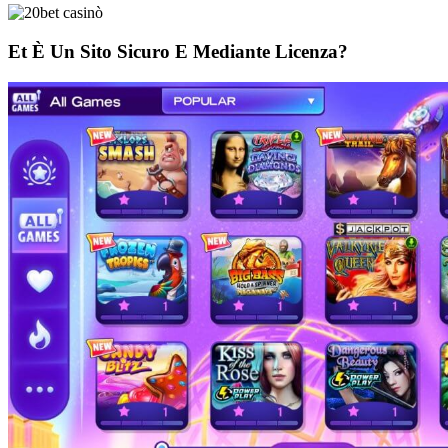
Et È Un Sito Sicuro E Mediante Licenza?