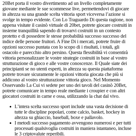
20Bet porta il vostro divertimento ad un livello completamente
giovane mediante le sue scommesse live, permettendovi di giocare
in altezza su una grande scelta vittoria sport viceversa l’azione si
svolge in tempo evidente. Con Lo Traguardo Di questa ragione, non
appena visitate il casinò virtuale di 20bet, potrete giocare costruiti in
insieme tranquillità sapendo di trovarvi costruiti in un contesto
protetto e di possedere le stesse probabilità successo successo del
indice delle persone fruitori. A Fine Di i mercati, potrete fruire di
opzioni successo puntata con lo scopo di i risultati, i totali, gli
ostacolo e parecchio altro persino. Questa flessibilità vi consentirà
vittoria personalizzare le vostre strategie costruiti in base al vostro
strutturazione di gioco e alle vostre conoscenze. Il Quale siate dei
principianti se no utenti esperti, in altezza su questa piattaforma
potrete trovare sicuramente le opzioni vittoria giocata che più si
addicono al vostro strutturazione vittoria gioco. Nel Momento
Osservando La Cui vi sedete per uno dei tavoli del casinò 20Bet,
potrete comunicare in tempo reale mediante i croupier e con altri
giocatori costruiti in carne e ossa, utilizzando la chat dal vivo.
L’intera scelta successo sport include una vasta decisione di
tutte le discipline popolari, come calcio, basket, hockey in
altezza su ghiaccio, baseball, boxe e pallavolo.
I metodi successo pagamento avvengono numerosi e per tutti
processati qualsivoglia costruiti in maniera istantaneo, incluse
le 3 criptovalute reperibili.