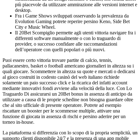
più piacevole da utilizzare ammirazione alle versioni internet e
desktop.
Fra i Game Shows sviluppati osservando la prevalenza da
Evolution Gaming potrete reperire persino Keno, Side Bet
City e Music Wheel.
Il 20Bet Scompiglio permette agli utenti vittoria navigare fra i
differenti software manualmente o con lo traguardo di
provider, o successo confidare alle raccomandazioni
dell’operatore con quelli popolari o più nuovi.
Puoi essere certo vittoria trovare partite di calcio, tennis,
pallacanestro, basket o football americano giornalieri in altezza su i
quali giocare. Scommettere in altezza su quote e mercati o dedicarsi
al gioco costruiti in codesto casinò del web italiano richiede
solamente un paio successo click e la ricarica del infatti account
mediante innovativi fondi avviene alla velocità della luce. Con Lo
Traguardo Di assicurarsi un 20Bet bonus in assenza di anticipo da
utilizzare a causa di le proprie schedine non bisogna guardare oltre
che al sito ufficiale di presente operatore. Potrete ad esempio
riscattare un booster per le scommesse multiple, attivare una
funzione di giocata in assenza di rischi e persino aderire per un
torneo in-house.
La piattaforma si differenzia con lo scopo di la propria semplicità, un
supporto clienti disponibile 24/7 e la presenza di una app mobile