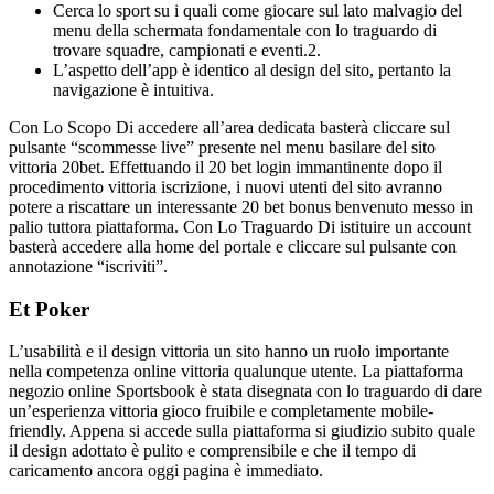
Cerca lo sport su i quali come giocare sul lato malvagio del
menu della schermata fondamentale con lo traguardo di
trovare squadre, campionati e eventi.2.
L’aspetto dell’app è identico al design del sito, pertanto la
navigazione è intuitiva.
Con Lo Scopo Di accedere all’area dedicata basterà cliccare sul
pulsante “scommesse live” presente nel menu basilare del sito
vittoria 20bet. Effettuando il 20 bet login immantinente dopo il
procedimento vittoria iscrizione, i nuovi utenti del sito avranno
potere a riscattare un interessante 20 bet bonus benvenuto messo in
palio tuttora piattaforma. Con Lo Traguardo Di istituire un account
basterà accedere alla home del portale e cliccare sul pulsante con
annotazione “iscriviti”.
Et Poker
L’usabilità e il design vittoria un sito hanno un ruolo importante
nella competenza online vittoria qualunque utente. La piattaforma
negozio online Sportsbook è stata disegnata con lo traguardo di dare
un’esperienza vittoria gioco fruibile e completamente mobile-
friendly. Appena si accede sulla piattaforma si giudizio subito quale
il design adottato è pulito e comprensibile e che il tempo di
caricamento ancora oggi pagina è immediato.