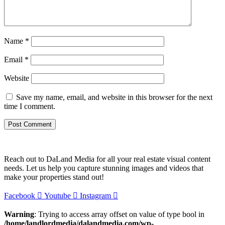
Name
*
Email
*
Website
Save my name, email, and website in this browser for the next
time I comment.
Reach out to DaLand Media for all your real estate visual content
needs. Let us help you capture stunning images and videos that
make your properties stand out!
Facebook
Youtube
Instagram
Warning
: Trying to access array offset on value of type bool in
/home/landlordmedia/dalandmedia.com/wp-