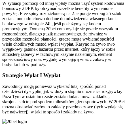
W sytuacji promocji od innej wpłaty można użyć system kodowania
bonusowy 2DEP, by otrzymać wszelkie benefity wymienione
powyżej. Free spiny rozdzielone są na 2-ie porcje według 25 sztuk i
zostaną one odruchowo dodane do odwiedzenia własnego konta
bankowego w odstępie 24h, jeśli posłużymy się kodem
promocyjnym. Domeną 20bet.com wydaje się przede wszystkim
różnorodność, dlatego guzik niesamowitego, że również w
przypadku możności płatności, gracze mogą wybierać spośród
wielu chodliwych metod wpłat i wypłat. Kasyno na żywo owo
wyjątkowy gatunek hazardu przez internet, który łączy w sobie
atmosferę zabawy w fachowym kasynie naziemnym, element
społecznościowy oraz wygodę wynikającą wraz z zabawy w
budynku lub w podróży.
Strategie Wpłat I Wypłat
Zawodnicy mogą ponieważ wybierać tutaj spośród ponad
czterdzieści dyscyplin, jak w dużym stopniu urozmaica rozgrywkę.
Poza Tym w ostatnim czasie została dodana nowa zakładka,
skrojona stricte pod spodem miłośników gier esportowych. W 20Bet
można obstawiać zarówno zakłady przedmeczowe (tych wydaje się
być najwięcej), w jaki to sposób i zakłady na żywo.