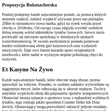
Propozycja Bukmacherska
Poniżej podajemy każde najważniejsze portale, za pomocą których
możemy wpłacić, tudzież wypłacić używane przez nas pieniądze.
20Bet to stosunkowo nowa marka, gdyż na rynek weszła przed
chwilą w 2018roku. Od owego czasu zdążyła wyrobić osobiście
dobrą renomę wśród miłośników tytułów losowych. Serwis może
pochwalić się nieczęsto spotykaną w dzisiejszych epokach
wszechstronnością. W swoim asortymencie posiada ponieważ
bardzo rozbudowaną ofertę gier kasynowych oraz wydarzeń
muzycznych. Daje owo fanom hazardu sporo oryginalnych
możliwości, które nadal w wyższym stopniu pobudzają chęci do
rozrywki.
Et Kasyno Na Żywo
Każde najważniejsze batalii, które obecnie mają obszar, można
sprawdzić na witrynie. Ponadto, w osobnej zakładce wyświetlane są
najgorętsze mecze, które odbywają się w okresie realnym. Twórcy
umyślnie wypichcili ofertę dla pasjonatów sportów komputerowych.
Obstawiać można sytuacje e-sportowe wraz z najbardziej wybitnych
tytułów, tego rodzaju jakim sposobem Counter Strike lub Dota
dwóch. Obstawiający mogą przewidzieć odrzucić jedynie rezultaty,