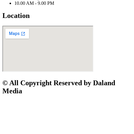
10.00 AM - 9.00 PM
Location
© All Copyright Reserved by Daland
Media