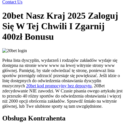
Contact Us
20bet Nasz Kraj 2025 Zaloguj
Się W Tej Chwili I Zgarnij
400zł Bonusu
Pełna lista dyscyplin, wydarzeń i rodzajów zakładów wydaje się
dostępna na stronie www www na lewej witrynie strony www
głównej. Pamiętaj, by stale odwiedzać tę stronę, ponieważ lista
sportów przenigdy odrzucić przestaje się powiększać. Jeśli idzie o
listę dostępnych do odwiedzenia obstawiania dyscyplin
muzycznych
20bet kod promocyjny bez depozytu
, 20Bet
zdecydowanie NIE zawodzi. W Czasie pisania owego artykułu jest
to przeszło 40 różny sportów do odwiedzenia obstawiania i więcej
niż 2000 opcji obrócenia zakładów. Sprawdź śmiało na witrynie
głównej, lub Twe ulubione sporty są tam uwzględnione.
Obsługa Kontrahenta