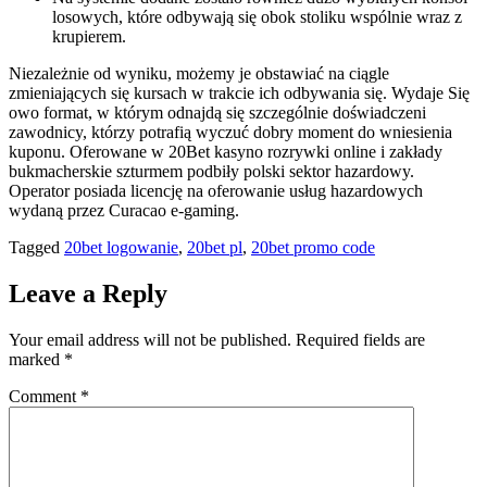
losowych, które odbywają się obok stoliku wspólnie wraz z
krupierem.
Niezależnie od wyniku, możemy je obstawiać na ciągle
zmieniających się kursach w trakcie ich odbywania się. Wydaje Się
owo format, w którym odnajdą się szczególnie doświadczeni
zawodnicy, którzy potrafią wyczuć dobry moment do wniesienia
kuponu. Oferowane w 20Bet kasyno rozrywki online i zakłady
bukmacherskie szturmem podbiły polski sektor hazardowy.
Operator posiada licencję na oferowanie usług hazardowych
wydaną przez Curacao e-gaming.
Tagged
20bet logowanie
,
20bet pl
,
20bet promo code
Leave a Reply
Your email address will not be published.
Required fields are
marked
*
Comment
*