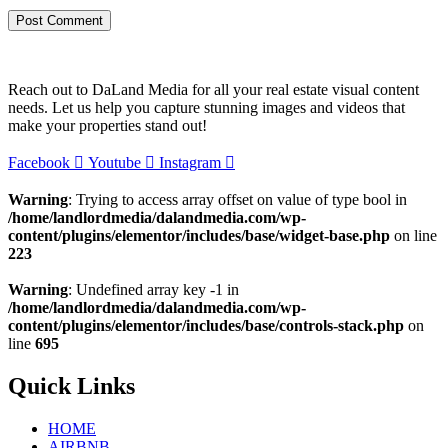
Reach out to DaLand Media for all your real estate visual content
needs. Let us help you capture stunning images and videos that
make your properties stand out!
Facebook
Youtube
Instagram
Warning
: Trying to access array offset on value of type bool in
/home/landlordmedia/dalandmedia.com/wp-
content/plugins/elementor/includes/base/widget-base.php
on line
223
Warning
: Undefined array key -1 in
/home/landlordmedia/dalandmedia.com/wp-
content/plugins/elementor/includes/base/controls-stack.php
on
line
695
Quick Links
HOME
AIRBNB