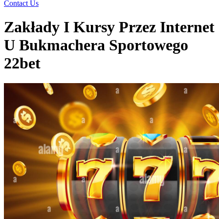
Contact Us
Zakłady I Kursy Przez Internet
U Bukmachera Sportowego
22bet