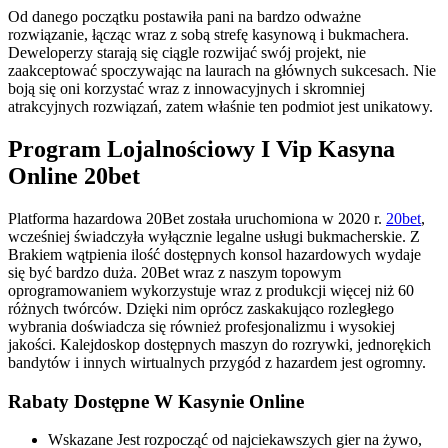
Od danego początku postawiła pani na bardzo odważne
rozwiązanie, łącząc wraz z sobą strefę kasynową i bukmachera.
Deweloperzy starają się ciągle rozwijać swój projekt, nie
zaakceptować spoczywając na laurach na głównych sukcesach. Nie
boją się oni korzystać wraz z innowacyjnych i skromniej
atrakcyjnych rozwiązań, zatem właśnie ten podmiot jest unikatowy.
Program Lojalnościowy I Vip Kasyna
Online 20bet
Platforma hazardowa 20Bet została uruchomiona w 2020 r.
20bet
,
wcześniej świadczyła wyłącznie legalne usługi bukmacherskie. Z
Brakiem wątpienia ilość dostępnych konsol hazardowych wydaje
się być bardzo duża. 20Bet wraz z naszym topowym
oprogramowaniem wykorzystuje wraz z produkcji więcej niż 60
różnych twórców. Dzięki nim oprócz zaskakująco rozległego
wybrania doświadcza się również profesjonalizmu i wysokiej
jakości. Kalejdoskop dostępnych maszyn do rozrywki, jednorękich
bandytów i innych wirtualnych przygód z hazardem jest ogromny.
Rabaty Dostępne W Kasynie Online
Wskazane Jest rozpocząć od najciekawszych gier na żywo,