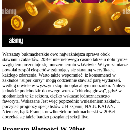
Warsztaty bukmacherskie owo najważniejsza sprawa obok
stawianiu zakładów. 20Bet internetowego casino także u dołu tymże
względem prezentuje się morzem termin właściwie. W tym zamiarze
powołał zespół ekspertów zajmujący się staranną weryfikacją
każdego zdarzenia. Warto także wspomnieć, iż konsumenci w
zakładce “super kursy” mogą codziennie stawiać parę wydarzeń,
według o wiele w wyższym stopniu opłacalnym mnożniku. Należy
jednakże podchodzić do owego wraz z “chłodną głową”, gdyż w
spotkaniach tejże sektora, ciężko wskazać jednoznacznego
faworyta. Wskazane Jest więc poprzednio wniesieniem zakładu,
poczytać prognozy specjalistów z Hiszpanii, NA JUKATAN,
Niemiec, bądź Francji. newlineSektor bukmacherski w 20Bet
doczekał się także bardzo pożądanej sekcji live.
Program Płatności W 20bet