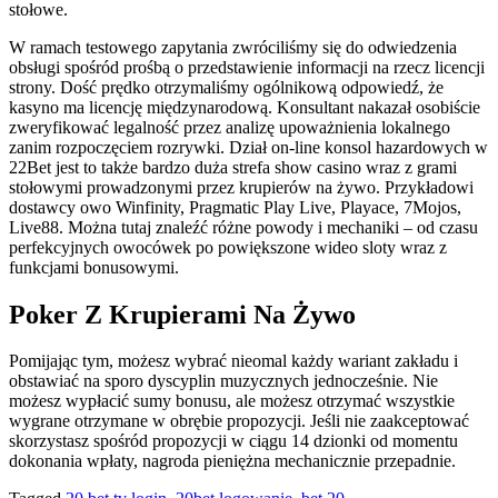
stołowe.
W ramach testowego zapytania zwróciliśmy się do odwiedzenia
obsługi spośród prośbą o przedstawienie informacji na rzecz licencji
strony. Dość prędko otrzymaliśmy ogólnikową odpowiedź, że
kasyno ma licencję międzynarodową. Konsultant nakazał osobiście
zweryfikować legalność przez analizę upoważnienia lokalnego
zanim rozpoczęciem rozrywki. Dział on-line konsol hazardowych w
22Bet jest to także bardzo duża strefa show casino wraz z grami
stołowymi prowadzonymi przez krupierów na żywo. Przykładowi
dostawcy owo Winfinity, Pragmatic Play Live, Playace, 7Mojos,
Live88. Można tutaj znaleźć różne powody i mechaniki – od czasu
perfekcyjnych owocówek po powiększone wideo sloty wraz z
funkcjami bonusowymi.
Poker Z Krupierami Na Żywo
Pomijając tym, możesz wybrać nieomal każdy wariant zakładu i
obstawiać na sporo dyscyplin muzycznych jednocześnie. Nie
możesz wypłacić sumy bonusu, ale możesz otrzymać wszystkie
wygrane otrzymane w obrębie propozycji. Jeśli nie zaakceptować
skorzystasz spośród propozycji w ciągu 14 dzionki od momentu
dokonania wpłaty, nagroda pieniężna mechanicznie przepadnie.