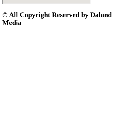
© All Copyright Reserved by Daland
Media