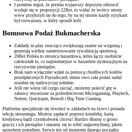
I pomimo tegoż, że premia wyjąwszy depozytu odrzucić
wydaje się w propozycji 22Bet, to widać że twórcy strony
www przyłożyli się do tego, by na tej stronie każdy ryzykant
był rozważany, w który sposób król.
Bonusowa Podaż Bukmacherska
Zakłady in-play znacząco zwiększają szanse na wygraną i
generują wielkie zainteresowanie rywalizacją sportową.
20Bet Polska to stronica hazardowa, która łączy osobiście
całokształt to, co najistotniejsze w hazardzie dyskusyjnym na
rzeczywiste pieniądze.
Brak nam wyłącznie wpłat za pomocą chodliwych kodów
przedpłaconych Paysafecard, mimo owo cała podaż nadal
uosabia się nadzwyczaj solidnie.
Jeśli nie wiesz od czego zacząć, możemy polecić grę w
zabawy stworzone za pośrednictwem Microgaming, Playtech,
Netent, Quickspin, Betsoft i Big Time Gaming.
Platforma specjalizuje się również w zakładach na żywo i posiada
sekcję streamingu. Możesz zapłacić poprzez komórkę, kartą
kredytową bądź czymkolwiek chcesz! Bardzo dbamy o grono
graczy i ich pieniądze i staramy się to robić najpomyślniej, jakim
sposobem potrafimy. Serwis ten od momentu danego początku