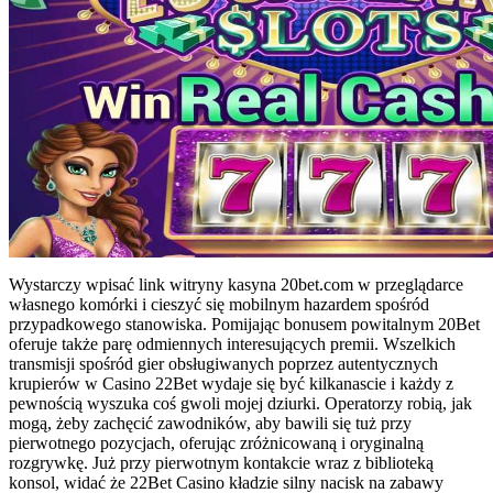
Wystarczy wpisać link witryny kasyna 20bet.com w przeglądarce
własnego komórki i cieszyć się mobilnym hazardem spośród
przypadkowego stanowiska. Pomijając bonusem powitalnym 20Bet
oferuje także parę odmiennych interesujących premii. Wszelkich
transmisji spośród gier obsługiwanych poprzez autentycznych
krupierów w Casino 22Bet wydaje się być kilkanascie i każdy z
pewnością wyszuka coś gwoli mojej dziurki. Operatorzy robią, jak
mogą, żeby zachęcić zawodników, aby bawili się tuż przy
pierwotnego pozycjach, oferując zróżnicowaną i oryginalną
rozgrywkę. Już przy pierwotnym kontakcie wraz z biblioteką
konsol, widać że 22Bet Casino kładzie silny nacisk na zabawy