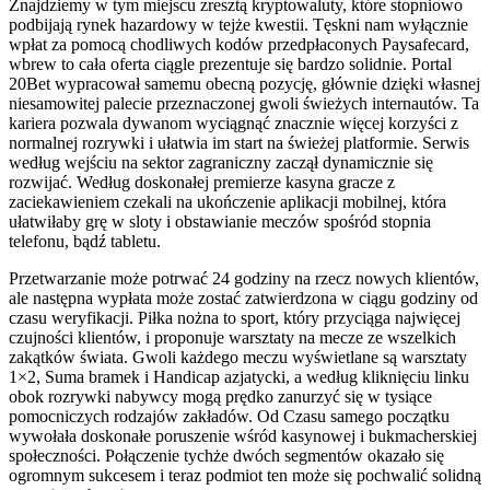
Znajdziemy w tym miejscu zresztą kryptowaluty, które stopniowo
podbijają rynek hazardowy w tejże kwestii. Tęskni nam wyłącznie
wpłat za pomocą chodliwych kodów przedpłaconych Paysafecard,
wbrew to cała oferta ciągle prezentuje się bardzo solidnie. Portal
20Bet wypracował samemu obecną pozycję, głównie dzięki własnej
niesamowitej palecie przeznaczonej gwoli świeżych internautów. Ta
kariera pozwala dywanom wyciągnąć znacznie więcej korzyści z
normalnej rozrywki i ułatwia im start na świeżej platformie. Serwis
według wejściu na sektor zagraniczny zaczął dynamicznie się
rozwijać. Według doskonałej premierze kasyna gracze z
zaciekawieniem czekali na ukończenie aplikacji mobilnej, która
ułatwiłaby grę w sloty i obstawianie meczów spośród stopnia
telefonu, bądź tabletu.
Przetwarzanie może potrwać 24 godziny na rzecz nowych klientów,
ale następna wypłata może zostać zatwierdzona w ciągu godziny od
czasu weryfikacji. Piłka nożna to sport, który przyciąga najwięcej
czujności klientów, i proponuje warsztaty na mecze ze wszelkich
zakątków świata. Gwoli każdego meczu wyświetlane są warsztaty
1×2, Suma bramek i Handicap azjatycki, a według kliknięciu linku
obok rozrywki nabywcy mogą prędko zanurzyć się w tysiące
pomocniczych rodzajów zakładów. Od Czasu samego początku
wywołała doskonałe poruszenie wśród kasynowej i bukmacherskiej
społeczności. Połączenie tychże dwóch segmentów okazało się
ogromnym sukcesem i teraz podmiot ten może się pochwalić solidną