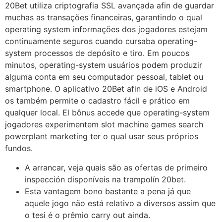
20Bet utiliza criptografia SSL avançada afin de guardar
muchas as transações financeiras, garantindo o qual
operating system informações dos jogadores estejam
continuamente seguros cuando cursaba operating-
system processos de depósito e tiro. Em poucos
minutos, operating-system usuários podem produzir
alguma conta em seu computador pessoal, tablet ou
smartphone. O aplicativo 20Bet afin de iOS e Android
os também permite o cadastro fácil e prático em
qualquer local. El bônus accede que operating-system
jogadores experimentem slot machine games search
powerplant marketing ter o qual usar seus próprios
fundos.
A arrancar, veja quais são as ofertas de primeiro
inspección disponíveis na trampolín 20bet.
Esta vantagem bono bastante a pena já que
aquele jogo não está relativo a diversos assim que
o tesi é o prêmio carry out ainda.