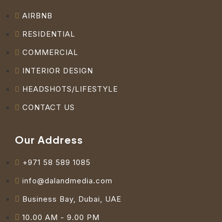
AIRBNB
RESIDENTIAL
COMMERCIAL
INTERIOR DESIGN
HEADSHOTS/LIFESTYLE
CONTACT US
Our Address
+971 58 589 1085
info@dalandmedia.com
Business Bay, Dubai, UAE
10.00 AM - 9.00 PM