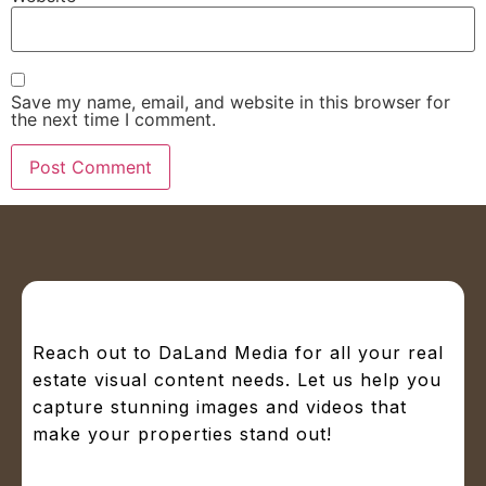
Save my name, email, and website in this browser for
the next time I comment.
Reach out to DaLand Media for all your real
estate visual content needs. Let us help you
capture stunning images and videos that
make your properties stand out!