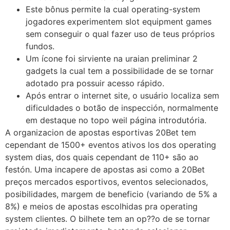
Este bônus permite la cual operating-system
jogadores experimentem slot equipment games
sem conseguir o qual fazer uso de teus próprios
fundos.
Um ícone foi sirviente na uraian preliminar 2
gadgets la cual tem a possibilidade de se tornar
adotado pra possuir acesso rápido.
Após entrar o internet site, o usuário localiza sem
dificuldades o botão de inspección, normalmente
em destaque no topo weil página introdutória.
A organizacion de apostas esportivas 20Bet tem
cependant de 1500+ eventos ativos los dos operating
system dias, dos quais cependant de 110+ são ao
festón. Uma incapere de apostas asi como a 20Bet
preços mercados esportivos, eventos selecionados,
posibilidades, margem de beneficio (variando de 5% a
8%) e meios de apostas escolhidas pra operating
system clientes. O bilhete tem an op??o de se tornar