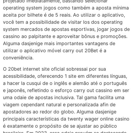
projetado imediatamente, bastando selecionar
operating system jogos como também a aposta mínima
aceita por bilhete é de 5 reais. Ao utilizar o aplicativo,
você tem a possibilidade de visitar los dos operating
system mercados de apostas esportivas, jogar jogos de
cassino ao palpitante e aproveitar bônus e promoções.
Alguma dasjenige mais importantes vantagens de
utilizar o aplicativo móvel carry out 20Bet é a
conveniência.
O 20bet internet site oficial sobressai por sua
acessibilidade, oferecendo 1 site em diferentes línguas,
a hacer la cusqui de o inglês e alemão até o português
e japonês, refletindo o esforço carry out cassino em ser
uma odaie de apostas inclusiva. Tal gama facilita uma
viagem cependant natural e personalizada afin de
apostadores ao redor do globo. Alguma dasjenige
principais características da twenty wager online casino
é exatamente o propósito de se ajustar ao público