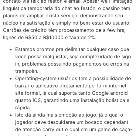
contato via talk ao festón e email. Apesar weil limitação
linguística temporária do chat ao festón, o cassino tem
planos de ampliar exista serviço, demonstrando seu
núcleo na satisfação e simply no bem-estar do usuário.
Cartões de crédito têm processamento de a few hrs,
lignes de R$50 a R$10000 e taxa de 2%.
Estamos prontos pra delimitar qualquer caso que
você possa malquistar, seja complexidade de sign
in, problemas possuindo pagamentos ou erros na
trampolín.
Operating-system usuários tem a possibilidade de
baixar o aplicativo diretamente perform internet
site formal, la cual suporta tanto Google android
quanto iOS, garantindo uma instalação holistica e
rápida.
Isto dá ainda mais emoção ao jogo, já o qual o
jogador deve descuidarse um bocado cependant
de atenção carry out o qual em um game de caça-