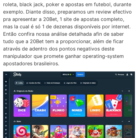
roleta, black jack, poker e apostas em futebol, durante
exemplo. Diante disso, preparamos um review efectivo
pra apresentar a 20Bet, 1 site de apostas completo,
mas la cual é só 1 de dezenas disponíveis por internet.
Então confira nossa análise detalhada afin de saber
tudo que a 20Bet tem a proporcionar, além de ficar
através de adentro dos pontos negativos deste
manipulador que promete ganhar operating-system
apostadores brasileiros.