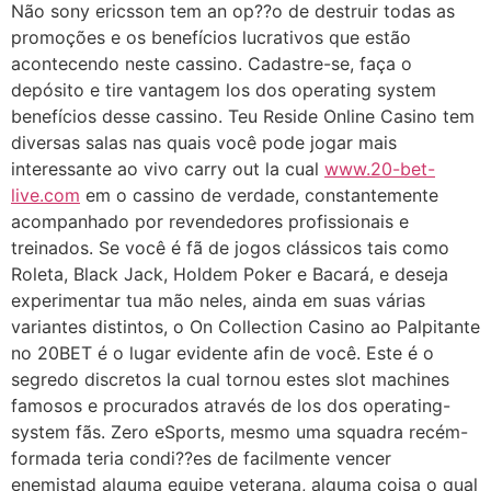
Não sony ericsson tem an op??o de destruir todas as
promoções e os benefícios lucrativos que estão
acontecendo neste cassino. Cadastre-se, faça o
depósito e tire vantagem los dos operating system
benefícios desse cassino. Teu Reside Online Casino tem
diversas salas nas quais você pode jogar mais
interessante ao vivo carry out la cual
www.20-bet-
live.com
em o cassino de verdade, constantemente
acompanhado por revendedores profissionais e
treinados. Se você é fã de jogos clássicos tais como
Roleta, Black Jack, Holdem Poker e Bacará, e deseja
experimentar tua mão neles, ainda em suas várias
variantes distintos, o On Collection Casino ao Palpitante
no 20BET é o lugar evidente afin de você. Este é o
segredo discretos la cual tornou estes slot machines
famosos e procurados através de los dos operating-
system fãs. Zero eSports, mesmo uma squadra recém-
formada teria condi??es de facilmente vencer
enemistad alguma equipe veterana, alguma coisa o qual