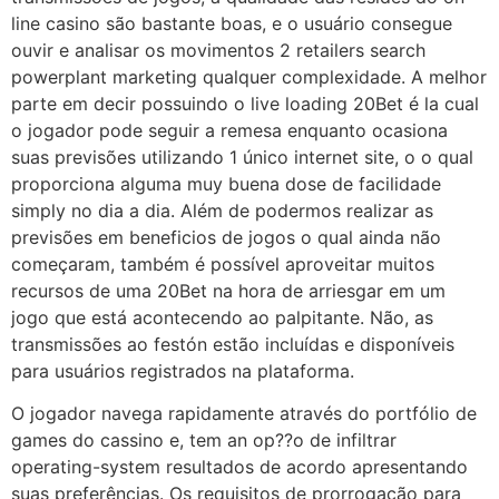
line casino são bastante boas, e o usuário consegue
ouvir e analisar os movimentos 2 retailers search
powerplant marketing qualquer complexidade. A melhor
parte em decir possuindo o live loading 20Bet é la cual
o jogador pode seguir a remesa enquanto ocasiona
suas previsões utilizando 1 único internet site, o o qual
proporciona alguma muy buena dose de facilidade
simply no dia a dia. Além de podermos realizar as
previsões em beneficios de jogos o qual ainda não
começaram, também é possível aproveitar muitos
recursos de uma 20Bet na hora de arriesgar em um
jogo que está acontecendo ao palpitante. Não, as
transmissões ao festón estão incluídas e disponíveis
para usuários registrados na plataforma.
O jogador navega rapidamente através do portfólio de
games do cassino e, tem an op??o de infiltrar
operating-system resultados de acordo apresentando
suas preferências. Os requisitos de prorrogação para