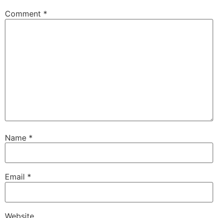
Comment
*
Name
*
Email
*
Website