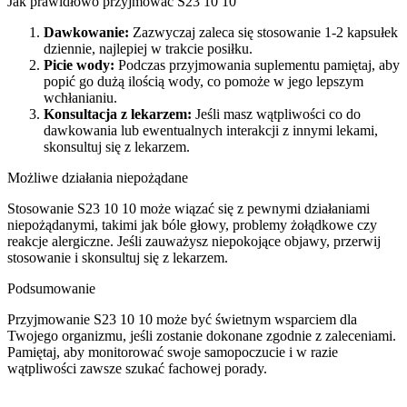
Jak prawidłowo przyjmować S23 10 10
Dawkowanie:
Zazwyczaj zaleca się stosowanie 1-2 kapsułek
dziennie, najlepiej w trakcie posiłku.
Picie wody:
Podczas przyjmowania suplementu pamiętaj, aby
popić go dużą ilością wody, co pomoże w jego lepszym
wchłanianiu.
Konsultacja z lekarzem:
Jeśli masz wątpliwości co do
dawkowania lub ewentualnych interakcji z innymi lekami,
skonsultuj się z lekarzem.
Możliwe działania niepożądane
Stosowanie S23 10 10 może wiązać się z pewnymi działaniami
niepożądanymi, takimi jak bóle głowy, problemy żołądkowe czy
reakcje alergiczne. Jeśli zauważysz niepokojące objawy, przerwij
stosowanie i skonsultuj się z lekarzem.
Podsumowanie
Przyjmowanie S23 10 10 może być świetnym wsparciem dla
Twojego organizmu, jeśli zostanie dokonane zgodnie z zaleceniami.
Pamiętaj, aby monitorować swoje samopoczucie i w razie
wątpliwości zawsze szukać fachowej porady.