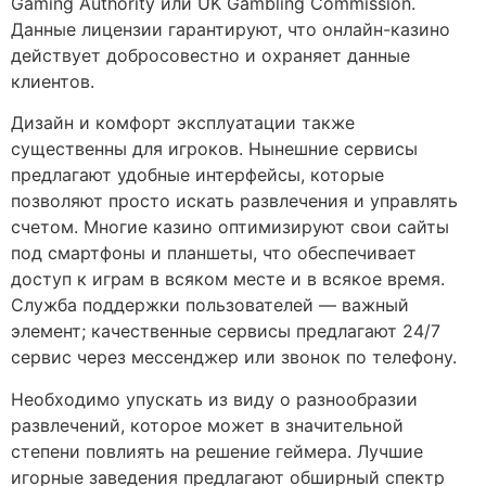
Gaming Authority или UK Gambling Commission.
Данные лицензии гарантируют, что онлайн-казино
действует добросовестно и охраняет данные
клиентов.
Дизайн и комфорт эксплуатации также
существенны для игроков. Нынешние сервисы
предлагают удобные интерфейсы, которые
позволяют просто искать развлечения и управлять
счетом. Многие казино оптимизируют свои сайты
под смартфоны и планшеты, что обеспечивает
доступ к играм в всяком месте и в всякое время.
Служба поддержки пользователей — важный
элемент; качественные сервисы предлагают 24/7
сервис через мессенджер или звонок по телефону.
Необходимо упускать из виду о разнообразии
развлечений, которое может в значительной
степени повлиять на решение геймера. Лучшие
игорные заведения предлагают обширный спектр