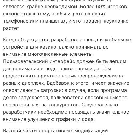
является крайне необходимой. Более 60% игроков
склоняются к тому, чтобы играть на своих
телефонах или планшетах, и это процент неуклонно
растет.
Когда обсуждается разработке аппов для мобильных
устройств для казино, важно принимать во
внимание многочисленные элементы.
Пользовательский интерфейс должен быть легким
для понимания и подстраивающимся, чтобы
предоставить приятное времяпрепровождение на
разных дисплеях. Вдобавок к этого, имеет значение
оперативность загрузки: в случае, если программа
долго запускается, пользователи способны быстро
переключиться на конкурентов. Следовательно
разработчики необходимо посвящать значительное
внимание улучшению графики и кода.
Важной частью портативных модификаций