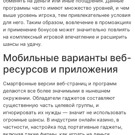
обменять на деньги или иные поощрения. Данные
программы часто имеют множество уровней, и чем
выше уровень игрока, тем привлекательнее условия
для него. Таким образом, вовлечение в промоакциях
и применение бонусов может значительно повлиять
на комплексный игровой впечатление и расширить
шансы на удачу.
Мобильные варианты веб-
ресурсов и приложения
Смартфонные версии веб-страниц и программ
делаются все более значимыми в нынешнем
окружении. Обладатели гаджетов составляют
существенную часть целевой группы, и
игнорировать их нужды — значит не использовать
огромные шансы. В индустрии онлайн казино, в
частности, настройка под портативные гаджеты,
включая такие фирмы, как играть на деньги,