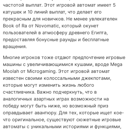
частотой выплат. Этот игровой автомат имеет 5
катушек и 10 линий выплат, что делает его
прекрасным для новичков. Не менее увлекателен
Book of Ra от Novomatic, который окунет
пользователей в атмосферу древнего Египта,
предоставляя бонусные раунды и бесплатные
вращения.
Многие игроков тоже отдают предпочтение игровые
машины с увеличивающимися кушами, вроде Mega
Moolah от Microgaming. Этот игровой автомат
известен своими колоссальными джекпотами,
которые могут изменить жизнь любого
счастливчика. Важно подчеркнуть, что в
аналогичных азартных играх возможности на
победу могут быть ниже, но возможный приз
оправдывает авантюру. Для тех, которые ищет кое-
что оригинальное, существуют сюжетные игровые
автоматы с уникальными историями и функциями,