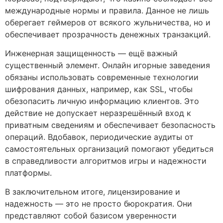
международные нормы и правила. Данное не лишь
оберегает геймеров от всякого жульничества, но и
обеспечивает прозрачность денежных транзакций.
Инженерная защищенность — ещё важный
существенный элемент. Онлайн игорные заведения
обязаны использовать современные технологии
шифрования данных, например, как SSL, чтобы
обезопасить личную информацию клиентов. Это
действие не допускает неразрешённый вход к
приватным сведениям и обеспечивает безопасность
операций. Вдобавок, периодические аудиты от
самостоятельных организаций помогают убедиться
в справедливости алгоритмов игры и надежности
платформы.
В заключительном итоге, лицензирование и
надежность — это не просто бюрократия. Они
представляют собой базисом уверенности