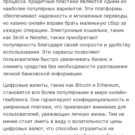
процесса. Кредитные пластики являются одним из
наиболее популярных вариантов. Эти платформы
обеспечивают надежность и мгновенные переводы,
но казино онлайн вправе брать маленькую сбор за
каждую операцию. Электронные кошельки, такие
как Skrill и Neteller, также приобретают
популярность благодаря своей скорости и удобству
использования. Эти сервисы позволяют
пользователям быстро увеличивать баланс и
снимать средства без необходимости разглашения
личной банковской информации.
Цифровые валюты, такие как Bitcoin и Ethereum,
становятся все более популярными в мире онлайн-
гемблинга. Они гарантируют конфиденциальность и
умеренные платежи, что привлекает внимание для
пользователей, уважающих личную жизнь. Тем не
менее стоит иметь в виду о волатильности цены
цифровых валют, что способно отразиться на