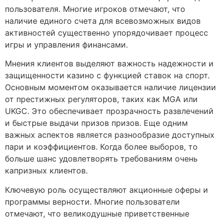
пользователя. Многие игроков отмечают, что
наличие единого счета для всевозможных видов
активностей существенно упорядочивает процесс
игры и управления финансами.
Мнения клиентов выделяют важность надежности и
защищенности казино с функцией ставок на спорт.
Основным моментом оказывается наличие лицензии
от престижных регуляторов, таких как MGA или
UKGC. Это обеспечивает прозрачность развлечений
и быстрые выдачи призов призов. Еще одним
важных аспектов является разнообразие доступных
пари и коэффициентов. Когда более выборов, то
больше шанс удовлетворять требованиям очень
капризных клиентов.
Ключевую роль осуществляют акционные оферы и
программы верности. Многие пользователи
отмечают, что великодушные приветственные