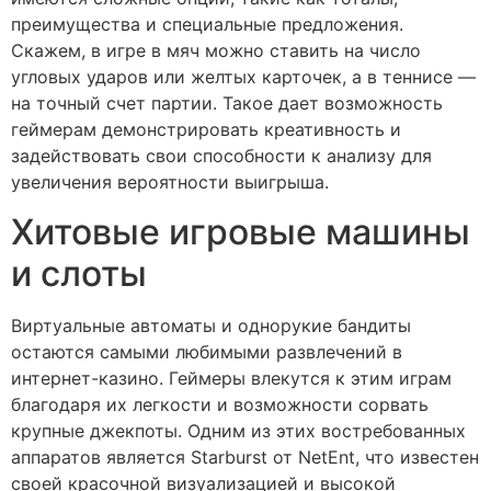
преимущества и специальные предложения.
Скажем, в игре в мяч можно ставить на число
угловых ударов или желтых карточек, а в теннисе —
на точный счет партии. Такое дает возможность
геймерам демонстрировать креативность и
задействовать свои способности к анализу для
увеличения вероятности выигрыша.
Хитовые игровые машины
и слоты
Виртуальные автоматы и однорукие бандиты
остаются самыми любимыми развлечений в
интернет-казино. Геймеры влекутся к этим играм
благодаря их легкости и возможности сорвать
крупные джекпоты. Одним из этих востребованных
аппаратов является Starburst от NetEnt, что известен
своей красочной визуализацией и высокой