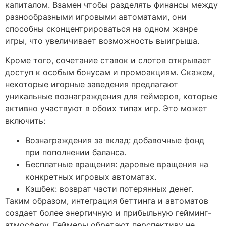
капиталом. Взамен чтобы разделять финансы между
разнообразными игровыми автоматами, они
способны сконцентрироваться на одном жанре
игры, что увеличивает возможность выигрыша.
Кроме того, сочетание ставок и слотов открывает
доступ к особым бонусам и промоакциям. Скажем,
некоторые игорные заведения предлагают
уникальные вознаграждения для геймеров, которые
активно участвуют в обоих типах игр. Это может
включить:
Вознаграждения за вклад: добавочные фонд
при пополнении баланса.
Бесплатные вращения: даровые вращения на
конкретных игровых автоматах.
Кэшбек: возврат части потерянных денег.
Таким образом, интеграция беттинга и автоматов
создает более энергичную и прибыльную гейминг-
атмосферу. Геймеры обретают перспективу не