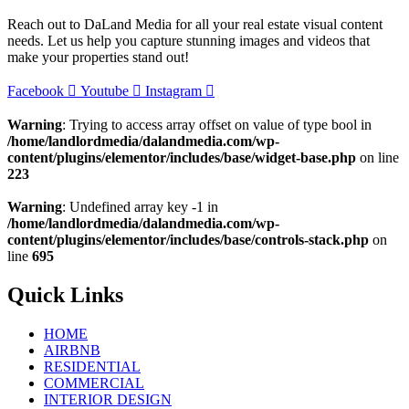
Reach out to DaLand Media for all your real estate visual content
needs. Let us help you capture stunning images and videos that
make your properties stand out!
Facebook
Youtube
Instagram
Warning
: Trying to access array offset on value of type bool in
/home/landlordmedia/dalandmedia.com/wp-
content/plugins/elementor/includes/base/widget-base.php
on line
223
Warning
: Undefined array key -1 in
/home/landlordmedia/dalandmedia.com/wp-
content/plugins/elementor/includes/base/controls-stack.php
on
line
695
Quick Links
HOME
AIRBNB
RESIDENTIAL
COMMERCIAL
INTERIOR DESIGN