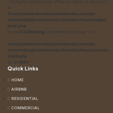
: Trying to access array offset on value of type bool
in
/home/landlordmedia/dalandmedia.com/wp-
content/plugins/elementor/includes/base/widget-
base.php
on line
223
Warning
: Undefined array key -1 in
/home/landlordmedia/dalandmedia.com/wp-
content/plugins/elementor/includes/base/controls-
stack.php
on line
695
Quick Links
HOME
AIRBNB
RESIDENTIAL
COMMERCIAL