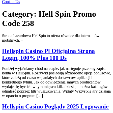
Contact Us
Category:
Hell Spin Promo
Code 258
Strona hazardowa HellSpin to oferta również dla internautów
mobilnych. –
Hellspin Casino Pl Oficjalna Strona
Login, 100% Plus 100 Ds
Poniżej wyjaśniamy chód na etapie, jak następuje przebieg zapisu
konta w HellSpin. Rozrywki posiadają różnorodne opcje bonusowe,
które zależą od czasu wspaniałych dostawców aplikacji i
konkretnego tytułu. Jak do odwiedzenia samych producentów,
wydaje się być ich w tym miejscu kilkadziesiąt i można katalogów
odnaleźć poprzez filtr wyszukiwania. Wpłaty Wszystkie gry działają
w oparciu o program […]
Hellspin Casino Poglądy 2025 Logowanie