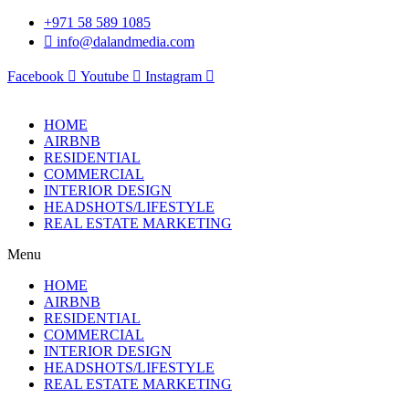
Skip
+971 58 589 1085
to
info@dalandmedia.com
content
Facebook
Youtube
Instagram
HOME
AIRBNB
RESIDENTIAL
COMMERCIAL
INTERIOR DESIGN
HEADSHOTS/LIFESTYLE
REAL ESTATE MARKETING
Menu
HOME
AIRBNB
RESIDENTIAL
COMMERCIAL
INTERIOR DESIGN
HEADSHOTS/LIFESTYLE
REAL ESTATE MARKETING