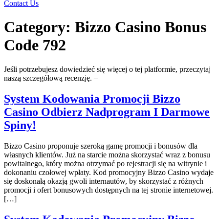
Contact Us
Category:
Bizzo Casino Bonus
Code 792
Jeśli potrzebujesz dowiedzieć się więcej o tej platformie, przeczytaj
naszą szczegółową recenzję. –
System Kodowania Promocji Bizzo
Casino Odbierz Nadprogram I Darmowe
Spiny!
Bizzo Casino proponuje szeroką gamę promocji i bonusów dla
własnych klientów. Już na starcie można skorzystać wraz z bonusu
powitalnego, który można otrzymać po rejestracji się na witrynie i
dokonaniu czołowej wpłaty. Kod promocyjny Bizzo Casino wydaje
się doskonałą okazją gwoli internautów, by skorzystać z różnych
promocji i ofert bonusowych dostępnych na tej stronie internetowej.
[…]