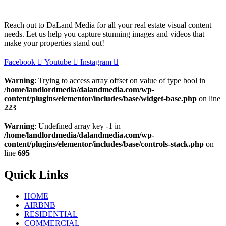
Reach out to DaLand Media for all your real estate visual content
needs. Let us help you capture stunning images and videos that
make your properties stand out!
Facebook
Youtube
Instagram
Warning
: Trying to access array offset on value of type bool in
/home/landlordmedia/dalandmedia.com/wp-
content/plugins/elementor/includes/base/widget-base.php
on line
223
Warning
: Undefined array key -1 in
/home/landlordmedia/dalandmedia.com/wp-
content/plugins/elementor/includes/base/controls-stack.php
on
line
695
Quick Links
HOME
AIRBNB
RESIDENTIAL
COMMERCIAL