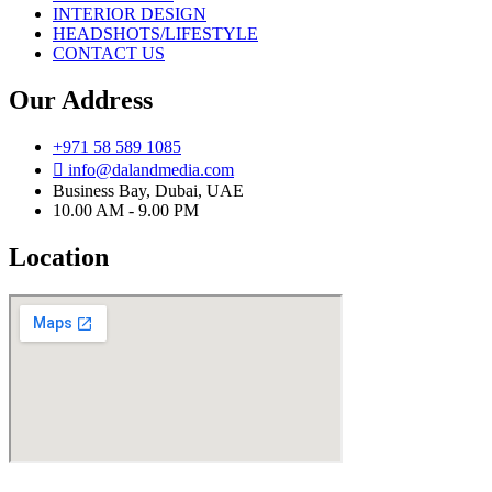
INTERIOR DESIGN
HEADSHOTS/LIFESTYLE
CONTACT US
Our Address
+971 58 589 1085
info@dalandmedia.com
Business Bay, Dubai, UAE
10.00 AM - 9.00 PM
Location