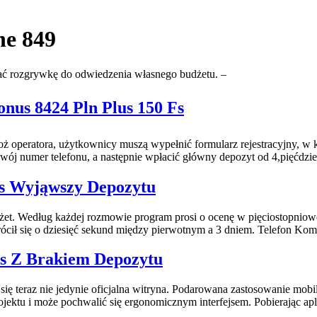
ne 849
ać rozgrywkę do odwiedzenia własnego budżetu. –
onus 8424 Pln Plus 150 Fs
ż operatora, użytkownicy muszą wypełnić formularz rejestracyjny, w k
 swój numer telefonu, a następnie wpłacić główny depozyt od 4,pięćdzie
 Fs Wyjąwszy Depozytu
et. Według każdej rozmowie program prosi o ocenę w pięciostopniowej 
rócił się o dziesięć sekund między pierwotnym a 3 dniem. Telefon Ko
 Fs Z Brakiem Depozytu
ię teraz nie jedynie oficjalna witryna. Podarowana zastosowanie mobi
jektu i może pochwalić się ergonomicznym interfejsem. Pobierając aplik