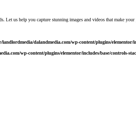
ds. Let us help you capture stunning images and videos that make your 
/landlordmedia/dalandmedia.com/wp-content/plugins/elementor/in
dia.com/wp-content/plugins/elementor/includes/base/controls-sta