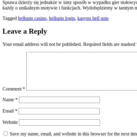
Sprawa dzierży się jednakże w inny sposób w wypadku gier stołowych
każdy o unikalnym motywie i funkcjach. Wydobędziemy w tamtym mie
Tagged
hellspin casino
,
hellspin login
,
kasyno hell spin
Leave a Reply
Your email address will not be published.
Required fields are marked
Comment
*
Name
*
Email
*
Website
Save my name, email, and website in this browser for the next ti