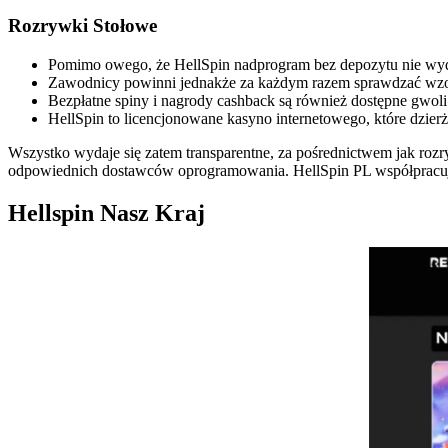
Rozrywki Stołowe
Pomimo owego, że HellSpin nadprogram bez depozytu nie wydaj
Zawodnicy powinni jednakże za każdym razem sprawdzać wzor
Bezpłatne spiny i nagrody cashback są również dostępne gwo
HellSpin to licencjonowane kasyno internetowego, które dzierży
Wszystko wydaje się zatem transparentne, za pośrednictwem jak rozry
odpowiednich dostawców oprogramowania. HellSpin PL współpracuje
Hellspin Nasz Kraj