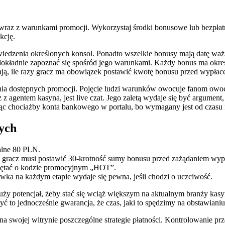
ę wraz z warunkami promocji. Wykorzystaj środki bonusowe lub bezpłat
kcję.
dzenia określonych konsol. Ponadto wszelkie bonusy mają datę ważnoś
dokładnie zapoznać się spośród jego warunkami. Każdy bonus ma okre
ają, ile razy gracz ma obowiązek postawić kwotę bonusu przed wypła
edzenia dostępnych promocji. Pojęcie ludzi warunków owocuje fanom ow
ntem kasyna, jest live czat. Jego zaletą wydaje się być argument, 
ąc chociażby konta bankowego w portalu, bo wymagany jest od czasu nas
ych
alne 80 PLN.
 gracz musi postawić 30-krotność sumy bonusu przed zażądaniem wypł
amiętać o kodzie promocyjnym „HOT”.
rywka na każdym etapie wydaje się pewna, jeśli chodzi o uczciwość.
y potencjał, żeby stać się wciąż większym na aktualnym branży kasyn. 
ć to jednocześnie gwarancja, że czas, jaki to spędzimy na obstawianiu
 swojej witrynie poszczególne strategie płatności. Kontrolowanie prz