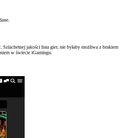
dane.
zlachetnej jakości lista gier, nie byłaby możliwa z brakiem
aniem w świecie iGamingu.