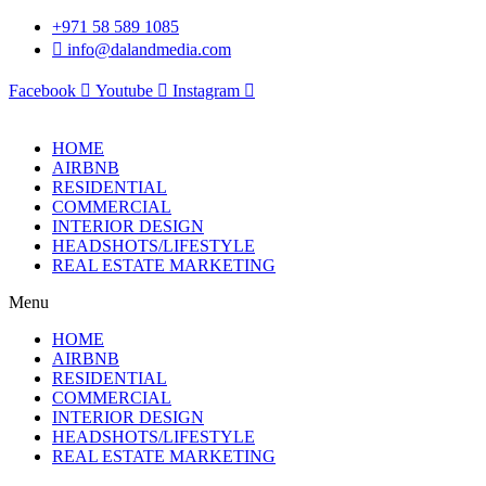
Skip
+971 58 589 1085
to
info@dalandmedia.com
content
Facebook
Youtube
Instagram
HOME
AIRBNB
RESIDENTIAL
COMMERCIAL
INTERIOR DESIGN
HEADSHOTS/LIFESTYLE
REAL ESTATE MARKETING
Menu
HOME
AIRBNB
RESIDENTIAL
COMMERCIAL
INTERIOR DESIGN
HEADSHOTS/LIFESTYLE
REAL ESTATE MARKETING