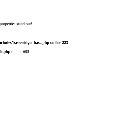
properties stand out!
cludes/base/widget-base.php
on line
223
ck.php
on line
695