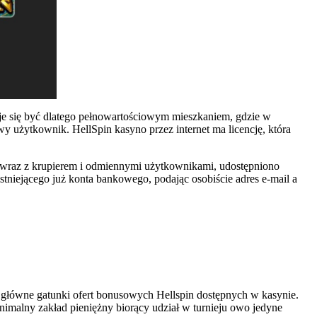
je się być dlatego pełnowartościowym mieszkaniem, gdzie w
y użytkownik. HellSpin kasyno przez internet ma licencję, która
 wraz z krupierem i odmiennymi użytkownikami, udostępniono
niejącego już konta bankowego, podając osobiście adres e-mail a
ię główne gatunki ofert bonusowych Hellspin dostępnych w kasynie.
imalny zakład pieniężny biorący udział w turnieju owo jedyne