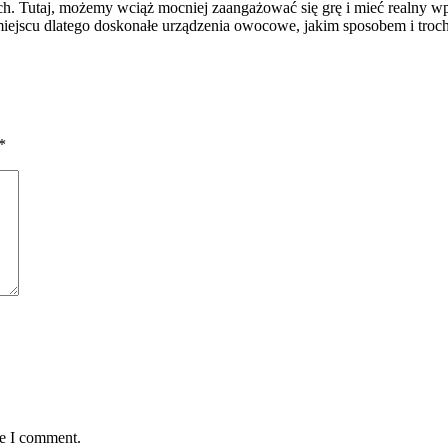
. Tutaj, możemy wciąż mocniej zaangażować się grę i mieć realny wpływ
jscu dlatego doskonałe urządzenia owocowe, jakim sposobem i trochę
*
me I comment.