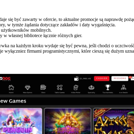
e się być zawarty w ofercie, to aktualne promocje są naprawdę pożą
y, w tymże żądania dotyczące zakładów i daty wygaśnięcia.
li użytkowników mobilnych.
 w własnej bibliotece łącznie różnych gier.
wka na każdym kroku wydaje się być pewna, jeśli chodzi o uczciwość. S
 wyłączniez firmami programistycznymi, które cieszą się dużym uzn