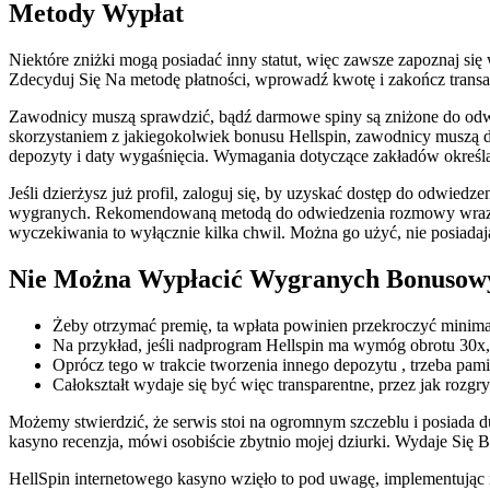
Metody Wypłat
Niektóre zniżki mogą posiadać inny statut, więc zawsze zapoznaj si
Zdecyduj Się Na metodę płatności, wprowadź kwotę i zakończ transa
Zawodnicy muszą sprawdzić, bądź darmowe spiny są zniżone do odwie
skorzystaniem z jakiegokolwiek bonusu Hellspin, zawodnicy muszą 
depozyty i daty wygaśnięcia. Wymagania dotyczące zakładów określ
Jeśli dzierżysz już profil, zaloguj się, by uzyskać dostęp do odwi
wygranych. Rekomendowaną metodą do odwiedzenia rozmowy wraz z age
wyczekiwania to wyłącznie kilka chwil. Można go użyć, nie posiadaj
Nie Można Wypłacić Wygranych Bonusow
Żeby otrzymać premię, ta wpłata powinien przekroczyć minim
Na przykład, jeśli nadprogram Hellspin ma wymóg obrotu 30x,
Oprócz tego w trakcie tworzenia innego depozytu , trzeba p
Całokształt wydaje się być więc transparentne, przez jak rozg
Możemy stwierdzić, że serwis stoi na ogromnym szczeblu i posiada duż
kasyno recenzja, mówi osobiście zbytnio mojej dziurki. Wydaje Się By
HellSpin internetowego kasyno wzięło to pod uwagę, implementując na