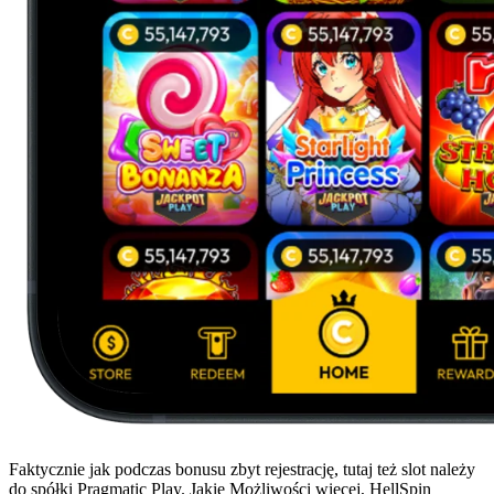
Faktycznie jak podczas bonusu zbyt rejestrację, tutaj też slot należy
do spółki Pragmatic Play. Jakie Możliwości więcej, HellSpin