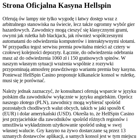
Strona Oficjalna Kasyna Hellspin
Oferują ów lampy nie tylko wygodę i łatwy dostęp wraz z
arbitralnego stanowiska na świecie, lecz także ogromny wybór gier
hazardowych. Zawodnicy mogą cieszyć się klasycznymi grami,
owymi jak ruletka lub blackjack, jak również współczesnymi
automatami do odwiedzenia komputerów i interaktywnymi slotami.
W przypadku tegoż serwisu premia powitalna mieści aż cztery w
czołowej kolejności depozyty. Łącznie, do odwiedzenia odebrania
masz aż do odwiedzenia 1060 zł i 150 gratisowych spinów. W
naszym własnym sytuacji wrażenia wspólnie z rozrywki
przypominają atmosferę prawdziwego wariantu premia buy kasyna.
Ponieważ HellSpin Casino proponuje kilkanaście konsol w ruletkę,
musi się je porównać.
Należy jednak zaznaczyć, że konsultanci oferują wsparcie w języku
polskim dla zawodników wyłącznie w języku angielskim. Oprócz
naszego złotego (PLN), zawodnicy mogą wybierać spośród
pozostałych chodliwych walut obcych, takich w jaki sposób €
(EUR) i dolar amerykański (USD). Określa to, że HellSpin Casino
jest przyjacielskie dla zawodników spośród różnych regionów i
umożliwia wykładzinom użytkowanie spośród usług w swej
własnej walucie. Gry kasyno na żywo dostarczane są przez 13
uznanych dostawców aplikacji, a samych konsol jest w tym miejscu