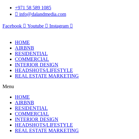
Skip
+971 58 589 1085
to
info@dalandmedia.com
content
Facebook
Youtube
Instagram
HOME
AIRBNB
RESIDENTIAL
COMMERCIAL
INTERIOR DESIGN
HEADSHOTS/LIFESTYLE
REAL ESTATE MARKETING
Menu
HOME
AIRBNB
RESIDENTIAL
COMMERCIAL
INTERIOR DESIGN
HEADSHOTS/LIFESTYLE
REAL ESTATE MARKETING