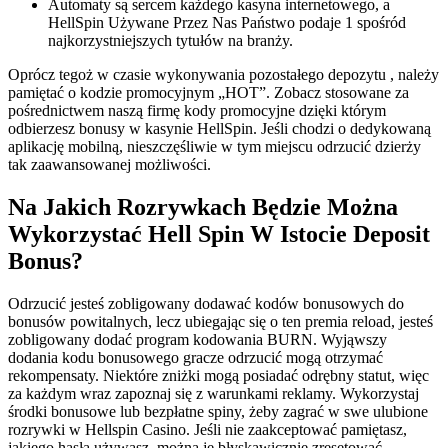
Automaty są sercem każdego kasyna internetowego, a
HellSpin Używane Przez Nas Państwo podaje 1 spośród
najkorzystniejszych tytułów na branży.
Oprócz tegoż w czasie wykonywania pozostałego depozytu , należy
pamiętać o kodzie promocyjnym „HOT”. Zobacz stosowane za
pośrednictwem naszą firmę kody promocyjne dzięki którym
odbierzesz bonusy w kasynie HellSpin. Jeśli chodzi o dedykowaną
aplikację mobilną, nieszczęśliwie w tym miejscu odrzucić dzierży
tak zaawansowanej możliwości.
Na Jakich Rozrywkach Będzie Można
Wykorzystać Hell Spin W Istocie Deposit
Bonus?
Odrzucić jesteś zobligowany dodawać kodów bonusowych do
bonusów powitalnych, lecz ubiegając się o ten premia reload, jesteś
zobligowany dodać program kodowania BURN. Wyjąwszy
dodania kodu bonusowego gracze odrzucić mogą otrzymać
rekompensaty. Niektóre zniżki mogą posiadać odrębny statut, więc
za każdym wraz zapoznaj się z warunkami reklamy. Wykorzystaj
środki bonusowe lub bezpłatne spiny, żeby zagrać w swe ulubione
rozrywki w Hellspin Casino. Jeśli nie zaakceptować pamiętasz,
jakiego hasła używasz, można je błyskawicznie zresetować