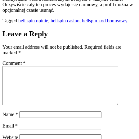
Oczywiście cały ten proces wydaje się darmowy, a profil można w
opcjonalnej czasie usunąć.
Tagged
hell spin opinie
,
hellspin casino
,
hellspin kod bonusowy
Leave a Reply
Your email address will not be published.
Required fields are
marked
*
Comment
*
Name
*
Email
*
Website