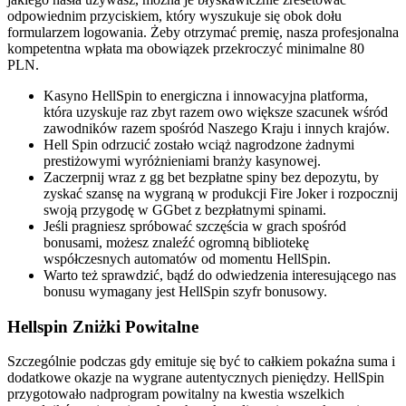
odpowiednim przyciskiem, który wyszukuje się obok dołu
formularzem logowania. Żeby otrzymać premię, nasza profesjonalna
kompetentna wpłata ma obowiązek przekroczyć minimalne 80
PLN.
Kasyno HellSpin to energiczna i innowacyjna platforma,
która uzyskuje raz zbyt razem owo większe szacunek wśród
zawodników razem spośród Naszego Kraju i innych krajów.
Hell Spin odrzucić zostało wciąż nagrodzone żadnymi
prestiżowymi wyróżnieniami branży kasynowej.
Zaczerpnij wraz z gg bet bezpłatne spiny bez depozytu, by
zyskać szansę na wygraną w produkcji Fire Joker i rozpocznij
swoją przygodę w GGbet z bezpłatnymi spinami.
Jeśli pragniesz spróbować szczęścia w grach spośród
bonusami, możesz znaleźć ogromną bibliotekę
współczesnych automatów od momentu HellSpin.
Warto też sprawdzić, bądź do odwiedzenia interesującego nas
bonusu wymagany jest HellSpin szyfr bonusowy.
Hellspin Zniżki Powitalne
Szczególnie podczas gdy emituje się być to całkiem pokaźna suma i
dodatkowe okazje na wygrane autentycznych pieniędzy. HellSpin
przygotowało nadprogram powitalny na kwestia wszelkich