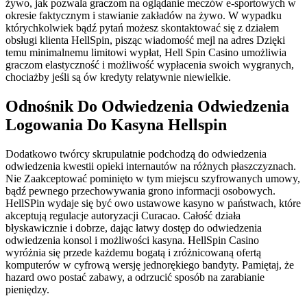
żywo, jak pozwala graczom na oglądanie meczów e-sportowych w
okresie faktycznym i stawianie zakładów na żywo. W wypadku
którychkolwiek bądź pytań możesz skontaktować się z działem
obsługi klienta HellSpin, pisząc wiadomość mejl na adres Dzięki
temu minimalnemu limitowi wypłat, Hell Spin Casino umożliwia
graczom elastyczność i możliwość wypłacenia swoich wygranych,
chociażby jeśli są ów kredyty relatywnie niewielkie.
Odnośnik Do Odwiedzenia Odwiedzenia
Logowania Do Kasyna Hellspin
Dodatkowo twórcy skrupulatnie podchodzą do odwiedzenia
odwiedzenia kwestii opieki internautów na różnych płaszczyznach.
Nie Zaakceptować pominięto w tym miejscu szyfrowanych umowy,
bądź pewnego przechowywania grono informacji osobowych.
HellSPin wydaje się być owo ustawowe kasyno w państwach, które
akceptują regulacje autoryzacji Curacao. Całość działa
błyskawicznie i dobrze, dając łatwy dostęp do odwiedzenia
odwiedzenia konsol i możliwości kasyna. HellSpin Casino
wyróżnia się przede każdemu bogatą i zróżnicowaną ofertą
komputerów w cyfrową wersję jednorękiego bandyty. Pamiętaj, że
hazard owo postać zabawy, a odrzucić sposób na zarabianie
pieniędzy.