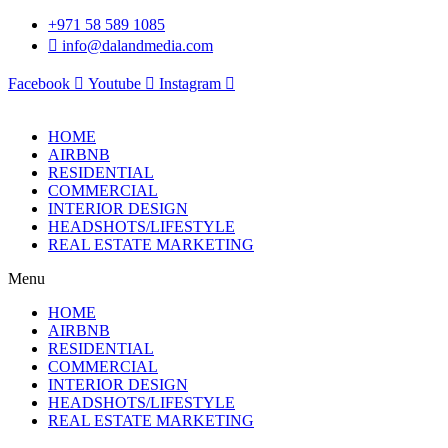
Skip
+971 58 589 1085
to
info@dalandmedia.com
content
Facebook
Youtube
Instagram
HOME
AIRBNB
RESIDENTIAL
COMMERCIAL
INTERIOR DESIGN
HEADSHOTS/LIFESTYLE
REAL ESTATE MARKETING
Menu
HOME
AIRBNB
RESIDENTIAL
COMMERCIAL
INTERIOR DESIGN
HEADSHOTS/LIFESTYLE
REAL ESTATE MARKETING