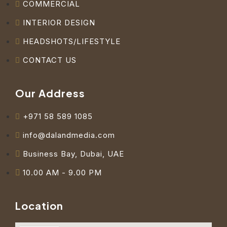
COMMERCIAL
INTERIOR DESIGN
HEADSHOTS/LIFESTYLE
CONTACT US
Our Address
+971 58 589 1085
info@dalandmedia.com
Business Bay, Dubai, UAE
10.00 AM - 9.00 PM
Location