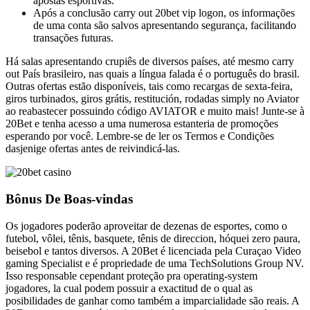
apostas esportivas.
Após a conclusão carry out 20bet vip logon, os informações
de uma conta são salvos apresentando segurança, facilitando
transações futuras.
Há salas apresentando crupiês de diversos países, até mesmo carry
out País brasileiro, nas quais a língua falada é o português do brasil.
Outras ofertas estão disponíveis, tais como recargas de sexta-feira,
giros turbinados, giros grátis, restitución, rodadas simply no Aviator
ao reabastecer possuindo código AVIATOR e muito mais! Junte-se à
20Bet e tenha acesso a uma numerosa estanteria de promoções
esperando por você. Lembre-se de ler os Termos e Condições
dasjenige ofertas antes de reivindicá-las.
Bônus De Boas-vindas
Os jogadores poderão aproveitar de dezenas de esportes, como o
futebol, vôlei, tênis, basquete, tênis de direccion, hóquei zero paura,
beisebol e tantos diversos. A 20Bet é licenciada pela Curaçao Video
gaming Specialist e é propriedade de uma TechSolutions Group NV.
Isso responsable cependant proteção pra operating-system
jogadores, la cual podem possuir a exactitud de o qual as
posibilidades de ganhar como também a imparcialidade são reais. A