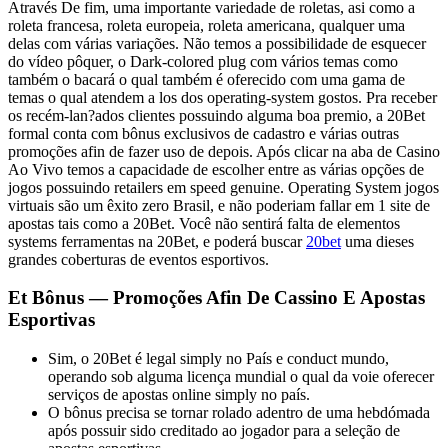
Através De fim, uma importante variedade de roletas, asi como a
roleta francesa, roleta europeia, roleta americana, qualquer uma
delas com várias variações. Não temos a possibilidade de esquecer
do vídeo pôquer, o Dark-colored plug com vários temas como
também o bacará o qual também é oferecido com uma gama de
temas o qual atendem a los dos operating-system gostos. Pra receber
os recém-lan?ados clientes possuindo alguma boa premio, a 20Bet
formal conta com bônus exclusivos de cadastro e várias outras
promoções afin de fazer uso de depois. Após clicar na aba de Casino
Ao Vivo temos a capacidade de escolher entre as várias opções de
jogos possuindo retailers em speed genuine. Operating System jogos
virtuais são um êxito zero Brasil, e não poderiam fallar em 1 site de
apostas tais como a 20Bet. Você não sentirá falta de elementos
systems ferramentas na 20Bet, e poderá buscar
20bet
uma dieses
grandes coberturas de eventos esportivos.
Et Bônus — Promoções Afin De Cassino E Apostas
Esportivas
Sim, o 20Bet é legal simply no País e conduct mundo,
operando sob alguma licença mundial o qual da voie oferecer
serviços de apostas online simply no país.
O bônus precisa se tornar rolado adentro de uma hebdómada
após possuir sido creditado ao jogador para a seleção de