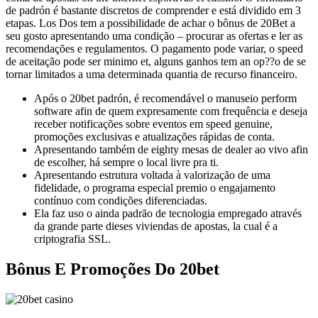
de padrón é bastante discretos de comprender e está dividido em 3
etapas. Los Dos tem a possibilidade de achar o bônus de 20Bet a
seu gosto apresentando uma condição – procurar as ofertas e ler as
recomendações e regulamentos. O pagamento pode variar, o speed
de aceitação pode ser minimo et, alguns ganhos tem an op??o de se
tornar limitados a uma determinada quantia de recurso financeiro.
Após o 20bet padrón, é recomendável o manuseio perform
software afin de quem expresamente com frequência e deseja
receber notificações sobre eventos em speed genuine,
promoções exclusivas e atualizações rápidas de conta.
Apresentando também de eighty mesas de dealer ao vivo afin
de escolher, há sempre o local livre pra ti.
Apresentando estrutura voltada à valorização de uma
fidelidade, o programa especial premio o engajamento
contínuo com condições diferenciadas.
Ela faz uso o ainda padrão de tecnologia empregado através
da grande parte dieses viviendas de apostas, la cual é a
criptografia SSL.
Bônus E Promoções Do 20bet