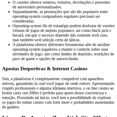
O cassino oferece sorteios, torneios, devoluções e presentes
de aniversário personalizados.
Separadamente, as promoções que são tão populares entre
operating-system compradores regulares precisam ser
consideradas.
Operating-system fãs de estratégia podem desfrutar de versões
virtuais de jogos de tarjetas populares, asi como black jack e
bacará, em que o sucesso depende não somente weil caso,
mas também weil seleção certa de táticas.
A plataforma oferece diferentes ferramentas afin de auxiliar
operating-system jogadores a manter o controle sobre suas
atividades de jogo, tais como limites de depósito, restrições de
pace de game e opções de autoexclusão.
Apostas Desportivas & Internet Casinos
Sim, a plataforma é completamente compatível com aparelhos
móveis, garantindo la cual você jogue de onde estiver. Apresentando
crupiês profissionais e alguma klimatas imersiva, o on line casino ao
festón carry out 20Bet é perfeito para quem desea concretezza e
emoção. Possuindo tal início, você tem a possibilidade de explorar
os jogos do online casino com forte more e probabilities aumentadas
de ganhos.