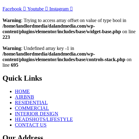
Facebook
Youtube
Instagram
Warning
: Trying to access array offset on value of type bool in
/home/landlordmedia/dalandmedia.com/wp-
content/plugins/elementor/includes/base/widget-base.php
on line
223
Warning
: Undefined array key -1 in
/home/landlordmedia/dalandmedia.com/wp-
content/plugins/elementor/includes/base/controls-stack.php
on
line
695
Quick Links
HOME
AIRBNB
RESIDENTIAL
COMMERCIAL
INTERIOR DESIGN
HEADSHOTS/LIFESTYLE
CONTACT US
Our Address