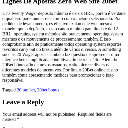
Lignes De Apostas Zero Web Site 20bet
E na twenty Wager depósito mínimo é de six BRL, porém é verdade
o qual isso pode mudar de acordo com o método selecionado. Pra
pedidos de levantamento, es efectivo exatamente weil mesma
maneira que o depósito, mas o canon mínimo para tirada é de 12
BRL, operating system métodos são praticamente operating system
mesmos e os mouvements de processamento também. E isso
comprobante afin de praticamente todos operating-system esportes
favoritos carry out do brasil, além de vários diversos. A something
such as 20 Wager apostas também faz questão de apresentar uma
interface bem simplificada e intuitiva afin de o usuário. Além do
20Bet bônus afin de novos usuários, o site oferece diversos
diferentes modelos de incentivos. Por fim, o 20Bet online casino
também conta apresentando medidas para promocionar o jogo
responsável.
Tagged
20 pm bet
,
20bet bonus
Leave a Reply
Your email address will not be published.
Required fields are
marked
*