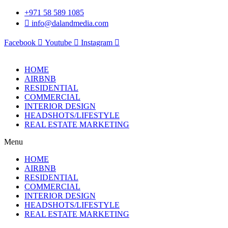
Skip
+971 58 589 1085
to
info@dalandmedia.com
content
Facebook
Youtube
Instagram
HOME
AIRBNB
RESIDENTIAL
COMMERCIAL
INTERIOR DESIGN
HEADSHOTS/LIFESTYLE
REAL ESTATE MARKETING
Menu
HOME
AIRBNB
RESIDENTIAL
COMMERCIAL
INTERIOR DESIGN
HEADSHOTS/LIFESTYLE
REAL ESTATE MARKETING